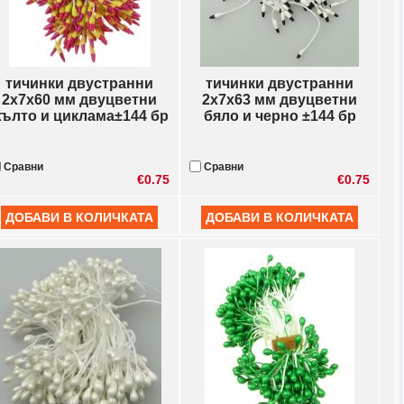
тичинки двустранни
тичинки двустранни
2x7x60 мм двуцветни
2x7x63 мм двуцветни
ълто и циклама±144 бр
бяло и черно ±144 бр
Сравни
Сравни
€0.75
€0.75