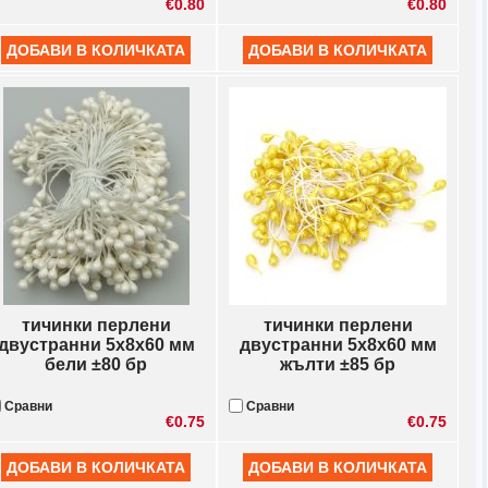
€0.80
€0.80
тичинки перлени
тичинки перлени
двустранни 5x8x60 мм
двустранни 5x8x60 мм
бели ±80 бр
жълти ±85 бр
Сравни
Сравни
€0.75
€0.75