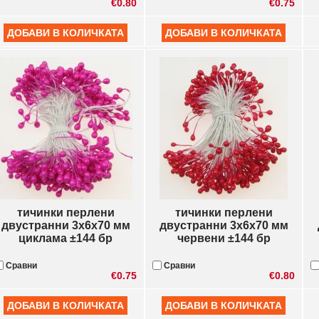
€0.80
€0.75
тичинки перлени
тичинки перлени
двустранни 3x6x70 мм
двустранни 3x6x70 мм
циклама ±144 бр
червени ±144 бр
Сравни
Сравни
€0.75
€0.80