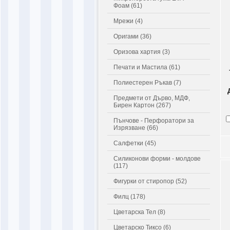
Фоам (61)
Мрежи (4)
Оригами (36)
Оризова хартия (3)
Печати и Мастила (61)
Полиестерен Ръкав (7)
Предмети от Дърво, МДФ,
Бирен Картон (267)
Пънчове - Перфоратори за
Изрязване (66)
Салфетки (45)
Силиконови форми - молдове
(117)
Фигурки от стиропор (52)
Филц (178)
Цветарска Тел (8)
Цветарско Тиксо (6)