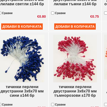
лилави светли ±144 бр
лилави тъмни ±144 бр
о
Сравни
Сравни
€0.80
€0.75
тичинки перлени
тичинки перлени
двустранни 3x6x70 мм
двустранни 3x6x70 мм
сини ±144 бр
тъмнорозови ±170 бр
Сравни
Сравни