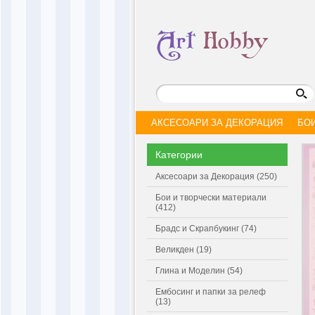
АКСЕСОАРИ ЗА ДЕКОРАЦИЯ
БО
Категории
Аксесоари за Декорация (250)
Бои и творчески материали
(412)
Брадс и Скрапбукинг (74)
Великден (19)
Глина и Моделин (54)
Ембосинг и папки за релеф
(13)