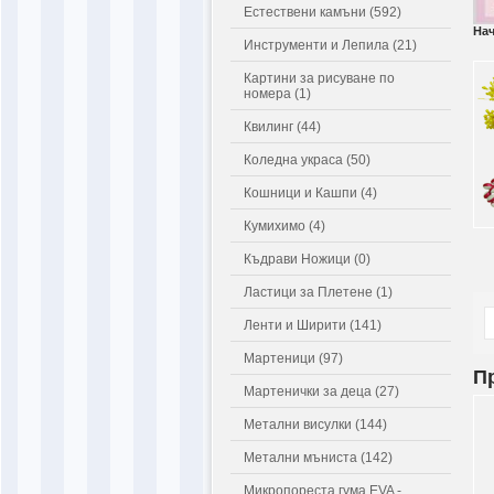
Естествени камъни (592)
На
Инструменти и Лепила (21)
Картини за рисуване по
номера (1)
Квилинг (44)
Коледна украса (50)
Кошници и Кашпи (4)
Кумихимо (4)
Къдрави Ножици (0)
Ластици за Плетене (1)
Ленти и Ширити (141)
Мартеници (97)
П
Мартенички за деца (27)
Метални висулки (144)
Метални мъниста (142)
Микропореста гума EVA -