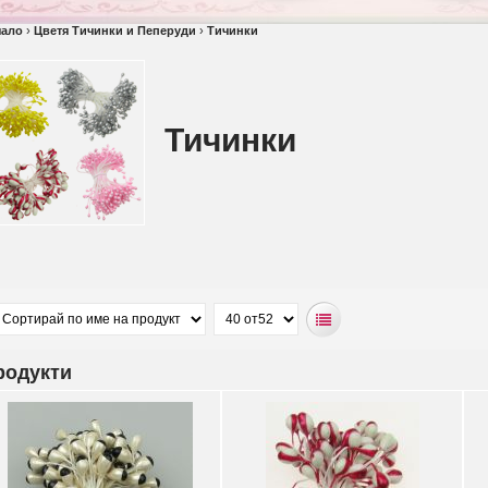
чало
›
Цветя Тичинки и Пеперуди
›
Тичинки
Тичинки
родукти