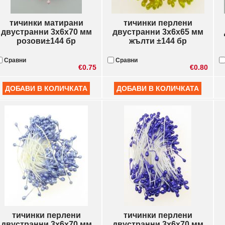
тичинки матирани
тичинки перлени
двустранни 3x6x70 мм
двустранни 3x6x65 мм
розови±144 бр
жълти ±144 бр
Сравни
Сравни
€0.75
€0.80
тичинки перлени
тичинки перлени
двустранни 3x6x70 мм
двустранни 3x6x70 мм