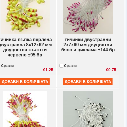
тичинка-пъпка перлена
тичинки двустранни
двустранна 8x12x62 мм
2x7x60 мм двуцветни
двуцветна жълто и
бяло и циклама ±144 бр
червено ±95 бр
Сравни
Сравни
€1.25
€0.75