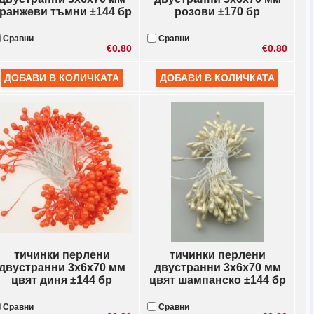
ранжеви тъмни ±144 бр
розови ±170 бр
Сравни
Сравни
€0.80
€0.80
тичинки перлени
тичинки перлени
двустранни 3x6x70 мм
двустранни 3x6x70 мм
цвят диня ±144 бр
цвят шампанско ±144 бр
Сравни
Сравни