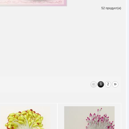
52 продукт(и)
«
»
1
2