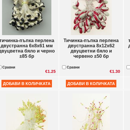
тичинка-пъпка перлена
Тичинка-пъпка перлена
двустранна 6x8x61 мм
двустранна 8x12x62
двуцветна бяло и черно
двуцветни бяло и
±85 бр
червено ±50 бр
Сравни
Сравни
€1.25
€1.30