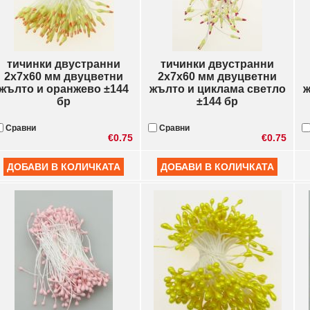
тичинки двустранни
тичинки двустранни
2x7x60 мм двуцветни
2x7x60 мм двуцветни
жълто и оранжево ±144
жълто и циклама светло
ж
бр
±144 бр
Сравни
Сравни
€0.75
€0.75