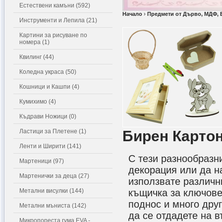
Естествени камъни (592)
Начало
›
Предмети от Дърво, МДФ, 
Инструменти и Лепила (21)
Картини за рисуване по
номера (1)
Квилинг (44)
Коледна украса (50)
Кошници и Кашпи (4)
Кумихимо (4)
Къдрави Ножици (0)
Ластици за Плетене (1)
Бирен Карто
Ленти и Ширити (141)
С тези разнообраз
Мартеници (97)
декорация или да н
Мартенички за деца (27)
използвате различн
Метални висулки (144)
къщичка за ключове,
поднос и много дру
Метални мъниста (142)
да се отдадете на 
Микропореста гума EVA -