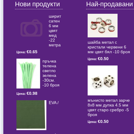
Нови продукти
Най-продавани
ширит
сатен
6 мм
цвят
мед
-22
шайба метал с
метра
кристали червени 6
мм цвят бял -10 броя
€0.65
Цена:
€0.50
Цена:
пръчка
телена
светлo
зелена
-30см.
-10 броя
€0.98
Цена:
мънисто метал зарче
EVA /
8x8 мм дупка 4.5 мм
цвят старо сребро -5
броя
€0.50
Цена: