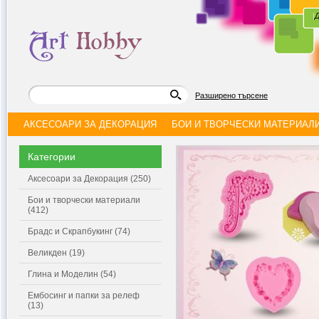
|
Д
Разширено търсене
АКСЕСОАРИ ЗА ДЕКОРАЦИЯ
БОИ И ТВОРЧЕСКИ МАТЕРИАЛ
Категории
Аксесоари за Декорация (250)
Бои и творчески материали
(412)
Брадс и Скрапбукинг (74)
Великден (19)
Глина и Моделин (54)
Ембосинг и папки за релеф
(13)