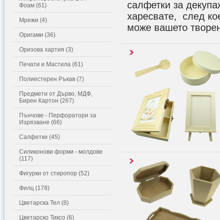
салфетки за декупа
Фоам (61)
харесвате, след кое
Мрежи (4)
може вашето творен
Оригами (36)
Оризова хартия (3)
Печати и Мастила (61)
Полиестерен Ръкав (7)
Предмети от Дърво, МДФ,
Бирен Картон (267)
Пънчове - Перфоратори за
Изрязване (66)
Салфетки (45)
Силиконови форми - молдове
(117)
Фигурки от стиропор (52)
Филц (178)
Цветарска Тел (8)
Цветарско Тиксо (6)