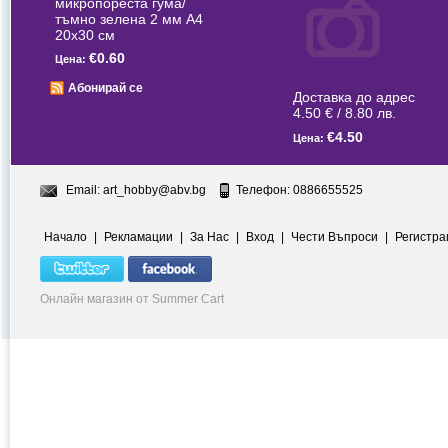
микропореста гума/
тъмно зелена 2 мм А4
20x30 см
€0.60
Цена:
Абонирай се
Доставка до адрес
4.50 € / 8.80 лв.
€4.50
Цена:
Email:
art_hobby@abv.bg
Телефон: 0886655525
Начало
|
Рекламации
|
За Нас
|
Вход
|
Чести Въпроси
|
Регистра
Онлайн магазин от Summer Cart