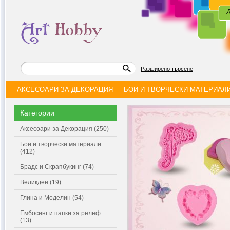
|
Д
Разширено търсене
АКСЕСОАРИ ЗА ДЕКОРАЦИЯ
БОИ И ТВОРЧЕСКИ МАТЕРИАЛ
Категории
Аксесоари за Декорация (250)
Бои и творчески материали
(412)
Брадс и Скрапбукинг (74)
Великден (19)
Глина и Моделин (54)
Ембосинг и папки за релеф
(13)