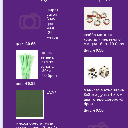
ширит
сатен
6 мм
цвят
мед
-22
шайба метал с
метра
кристали червени 6
мм цвят бял -10 броя
€0.65
Цена:
€0.50
Цена:
пръчка
телена
светлo
зелена
-30см.
-10 броя
€0.98
Цена:
мънисто метал зарче
EVA /
8x8 мм дупка 4.5 мм
цвят старо сребро -5
броя
€0.50
Цена:
микропореста гума/
тъмно зелена 2 мм А4