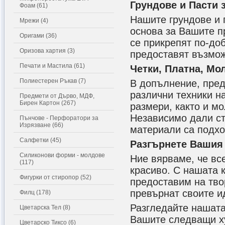
Грундове и Пасти 
Фоам (61)
Нашите грундове и 
Мрежи (4)
основа за Вашите п
Оригами (36)
се прикрепят по-доб
Оризова хартия (3)
предоставят възмож
Печати и Мастила (61)
Четки, Платна, Мо
Полиестерен Ръкав (7)
В допълнение, пред
различни техники на
Предмети от Дърво, МДФ,
Бирен Картон (267)
размери, както и м
Независимо дали ст
Пънчове - Перфоратори за
Изрязване (66)
материали са подхо
Салфетки (45)
Разгърнете Вашия
Силиконови форми - молдове
Ние вярваме, че вс
(117)
красиво. С нашата 
Фигурки от стиропор (52)
предоставим на твор
превърнат своите и
Филц (178)
Разгледайте нашата
Цветарска Тел (8)
Вашите следващи ху
Цветарско Тиксо (6)