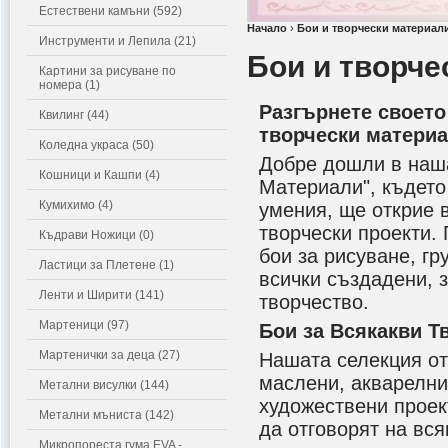
Естествени камъни (592)
Начало
›
Бои и творчески материал
Инструменти и Лепила (21)
Бои и творче
Картини за рисуване по
номера (1)
Разгърнете своето
Квилинг (44)
творчески матери
Коледна украса (50)
Добре дошли в наша
Кошници и Кашпи (4)
Материали", където
Кумихимо (4)
умения, ще открие 
творчески проекти.
Къдрави Ножици (0)
бои за рисуване, гр
Ластици за Плетене (1)
всички създадени, 
Ленти и Ширити (141)
творчество.
Мартеници (97)
Бои за Всякакви Т
Мартенички за деца (27)
Нашата селекция от
маслени, акварелни 
Метални висулки (144)
художествени проект
Метални мъниста (142)
да отговорят на вся
Микропореста гума EVA -