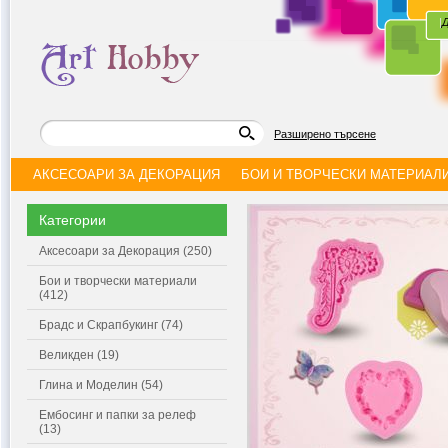
|
Д
Разширено търсене
АКСЕСОАРИ ЗА ДЕКОРАЦИЯ
БОИ И ТВОРЧЕСКИ МАТЕРИАЛ
Категории
Аксесоари за Декорация (250)
Бои и творчески материали
(412)
Брадс и Скрапбукинг (74)
Великден (19)
Глина и Моделин (54)
Ембосинг и папки за релеф
(13)