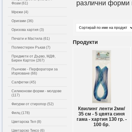
различни форми 
Фоам (61)
Мрежи (4)
Оригами (36)
Оризова хартия (3)
Печати и Мастила (61)
Продукти
Полиестерен Ръкав (7)
Предмети от Дърво, МДФ,
Бирен Картон (267)
Пънчове - Перфоратори за
Изрязване (66)
Салфетки (45)
Силиконови форми - молдове
(117)
Фигурки от стиропор (52)
Квилинг ленти 2мм/
Филц (178)
35 см - 5 цвята синя
гама - хартия 130 гр. -
Цветарска Тел (8)
100 бр.
Цветарско Тиксо (6)