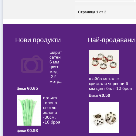
Страница 1
от 2
Нови продукти
Най-продавани
ширит
сатен
6 мм
цвят
мед
-22
шайба метал с
метра
кристали червени 6
мм цвят бял -10 броя
€0.65
Цена:
€0.50
Цена:
пръчка
телена
светлo
зелена
-30см.
-10 броя
€0.98
Цена: