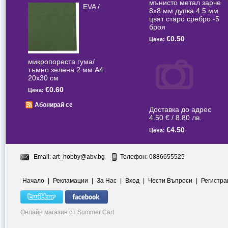
мънисто метал зарче
EVA /
8x8 мм дупка 4.5 мм
цвят старо сребро -5
броя
€0.50
Цена:
микропореста гума/
тъмно зелена 2 мм А4
20x30 см
€0.60
Цена:
Абонирай се
Доставка до адрес
4.50 € / 8.80 лв.
€4.50
Цена:
Email:
art_hobby@abv.bg
Телефон: 0886655525
Начало
|
Рекламации
|
За Нас
|
Вход
|
Чести Въпроси
|
Регистра
Онлайн магазин от Summer Cart