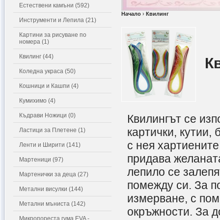
Естествени камъни (592)
Начало
›
Квилинг
Инструменти и Лепила (21)
Картини за рисуване по
номера (1)
Квилинг (44)
Кв
Коледна украса (50)
Кошници и Кашпи (4)
Кумихимо (4)
Къдрави Ножици (0)
Квилингът се изп
картички, кутии,
Ластици за Плетене (1)
с нея хартиените
Ленти и Ширити (141)
придава желанат
Мартеници (97)
лепило се залепя
Мартенички за деца (27)
помежду си. За п
Метални висулки (144)
измерване, с пом
Метални мъниста (142)
окръжности. За 
Микропореста гума EVA -