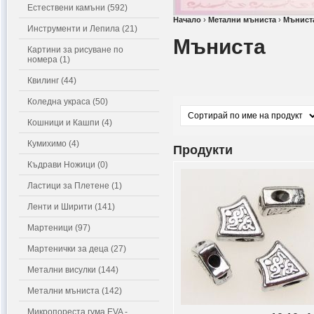
Естествени камъни (592)
Начало
›
Метални мъниста
›
Мънист
Инструменти и Лепила (21)
Мъниста
Картини за рисуване по
номера (1)
Квилинг (44)
Коледна украса (50)
Кошници и Кашпи (4)
Кумихимо (4)
Продукти
Къдрави Ножици (0)
Ластици за Плетене (1)
Ленти и Ширити (141)
Мартеници (97)
Мартенички за деца (27)
Метални висулки (144)
Метални мъниста (142)
Микропореста гума EVA -