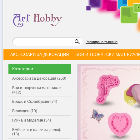
|
Д
Разширено търсене
АКСЕСОАРИ ЗА ДЕКОРАЦИЯ
БОИ И ТВОРЧЕСКИ МАТЕРИАЛ
Категории
Аксесоари за Декорация (250)
Бои и творчески материали
(412)
Брадс и Скрапбукинг (74)
Великден (19)
Глина и Моделин (54)
Ембосинг и папки за релеф
(13)