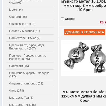
мънисто метал 10.10x4
Фоам (61)
мм отвор 3 мм сребро
-10 броя
Мрежи (4)
Оригами (36)
Сравни
€0.
Оризова хартия (3)
Печати и Мастила (61)
Полиестерен Ръкав (7)
Предмети от Дърво, МДФ,
Бирен Картон (267)
Пънчове - Перфоратори за
Изрязване (66)
Салфетки (45)
Силиконови форми - молдове
(117)
Фигурки от стиропор (52)
Филц (178)
мънисто метал бонбо
11x6x4 мм дупка 1 мм -
Цветарска Тел (8)
броя
Цветарско Тиксо (6)