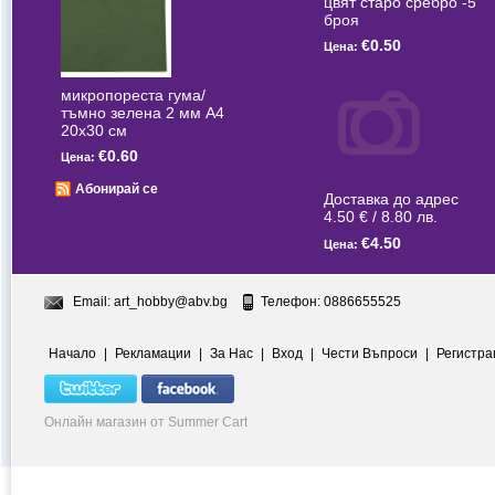
цвят старо сребро -5
броя
€0.50
Цена:
микропореста гума/
тъмно зелена 2 мм А4
20x30 см
€0.60
Цена:
Абонирай се
Доставка до адрес
4.50 € / 8.80 лв.
€4.50
Цена:
Email:
art_hobby@abv.bg
Телефон: 0886655525
Начало
|
Рекламации
|
За Нас
|
Вход
|
Чести Въпроси
|
Регистра
Онлайн магазин от Summer Cart