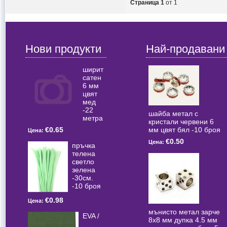
Страница 1
от 1
Нови продукти
Най-продавани
ширит
сатен
6 мм
цвят
мед
-22
шайба метал с
метра
кристали червени 6
мм цвят бял -10 броя
€0.65
Цена:
€0.50
Цена:
пръчка
телена
светлo
зелена
-30см.
-10 броя
€0.98
Цена:
мънисто метал зарче
EVA /
8x8 мм дупка 4.5 мм