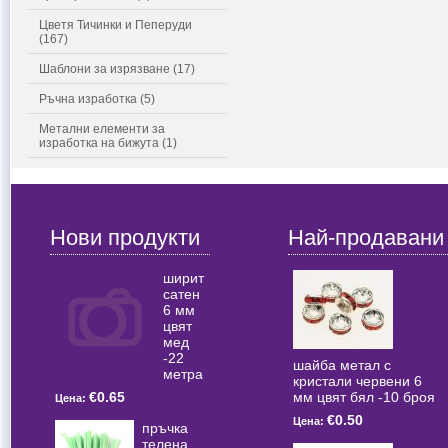
Цветя Тичинки и Пеперуди
(167)
Шаблони за изрязване (17)
Ръчна изработка (5)
Метални елементи за
изработка на бижута (1)
Нови продукти
Най-продавани
ширит
сатен
6 мм
цвят
мед
-22
шайба метал с
метра
кристали червени 6
мм цвят бял -10 броя
€0.65
Цена:
€0.50
Цена:
пръчка
телена