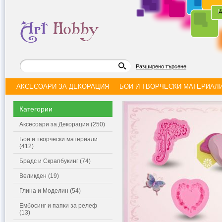
|
Д
Разширено търсене
АКСЕСОАРИ ЗА ДЕКОРАЦИЯ
БОИ И ТВОРЧЕСКИ МАТЕРИАЛ
Категории
Аксесоари за Декорация (250)
Бои и творчески материали
(412)
Брадс и Скрапбукинг (74)
Великден (19)
Глина и Моделин (54)
Ембосинг и папки за релеф
(13)