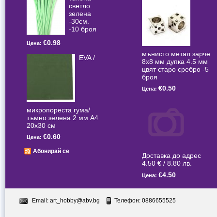
светлo
зелена
-30см.
-10 броя
€0.98
Цена:
мънисто метал зарче
EVA /
8x8 мм дупка 4.5 мм
цвят старо сребро -5
броя
€0.50
Цена:
микропореста гума/
тъмно зелена 2 мм А4
20x30 см
€0.60
Цена:
Абонирай се
Доставка до адрес
4.50 € / 8.80 лв.
€4.50
Цена:
Email:
art_hobby@abv.bg
Телефон: 0886655525