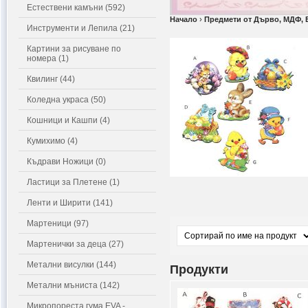
Естествени камъни (592)
Начало
›
Предмети от Дърво, МДФ, 
Инструменти и Лепила (21)
Картини за рисуване по
номера (1)
Квилинг (44)
Коледна украса (50)
Кошници и Кашпи (4)
Кумихимо (4)
Къдрави Ножици (0)
Ластици за Плетене (1)
Ленти и Ширити (141)
Мартеници (97)
Мартенички за деца (27)
Метални висулки (144)
Продукти
Метални мъниста (142)
Микропореста гума EVA -