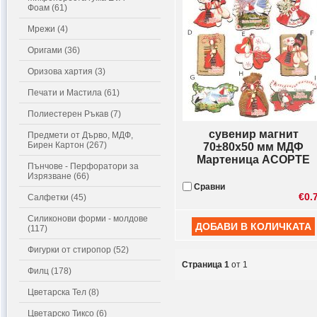
Фоам (61)
Мрежи (4)
Оригами (36)
Оризова хартия (3)
Печати и Мастила (61)
Полиестерен Ръкав (7)
сувенир магнит
Предмети от Дърво, МДФ,
Бирен Картон (267)
70±80x50 мм МДФ
Мартеница АСОРТЕ
Пънчове - Перфоратори за
Изрязване (66)
Сравни
€0.
Салфетки (45)
Силиконови форми - молдове
(117)
Фигурки от стиропор (52)
Страница 1
от 1
Филц (178)
Цветарска Тел (8)
Цветарско Тиксо (6)