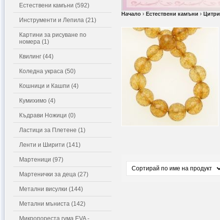
Естествени камъни (592)
Начало
›
Естествени камъни
›
Цитр
Инструменти и Лепила (21)
Картини за рисуване по
номера (1)
Квилинг (44)
Коледна украса (50)
Кошници и Кашпи (4)
Кумихимо (4)
Къдрави Ножици (0)
Ластици за Плетене (1)
Ленти и Ширити (141)
Мартеници (97)
Мартенички за деца (27)
Метални висулки (144)
Метални мъниста (142)
Микропореста гума EVA -