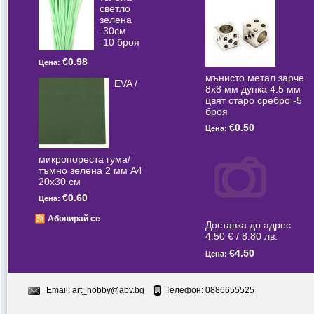
светлo
зелена
-30см.
-10 броя
€0.98
Цена:
мънисто метал зарче
EVA /
8x8 мм дупка 4.5 мм
цвят старо сребро -5
броя
€0.50
Цена:
микропореста гума/
тъмно зелена 2 мм А4
20x30 см
€0.60
Цена:
Абонирай се
Доставка до адрес
4.50 € / 8.80 лв.
€4.50
Цена:
Email:
art_hobby@abv.bg
Телефон: 0886655525