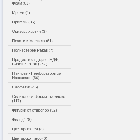
Фоам (61)
Мрежи (4)
Оригами (36)
Оризова хартия (3)
Печати и Мастила (61)
Полиестерен Ръкав (7)
Предмети от Дърво, МДФ,
Бирен Картон (267)
Пънчове - Перфоратори за
Изрязване (66)
Салфетки (45)
Силиконови форми - молдове
(117)
Фигурки от стиропор (52)
Филц (178)
Цветарска Тел (8)
Цветарско Тиксо (6)