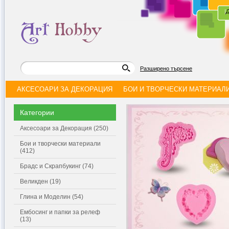
|
Д
Разширено търсене
АКСЕСОАРИ ЗА ДЕКОРАЦИЯ
БОИ И ТВОРЧЕСКИ МАТЕРИАЛ
Категории
Аксесоари за Декорация (250)
Бои и творчески материали
(412)
Брадс и Скрапбукинг (74)
Великден (19)
Глина и Моделин (54)
Ембосинг и папки за релеф
(13)