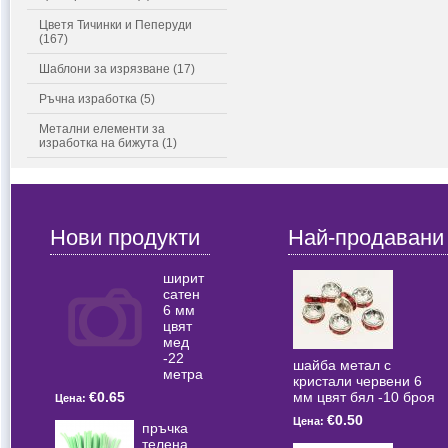
Цветя Тичинки и Пеперуди
(167)
Шаблони за изрязване (17)
Ръчна изработка (5)
Метални елементи за
изработка на бижута (1)
Нови продукти
Най-продавани
ширит
сатен
6 мм
цвят
мед
-22
шайба метал с
метра
кристали червени 6
мм цвят бял -10 броя
€0.65
Цена:
€0.50
Цена:
пръчка
телена