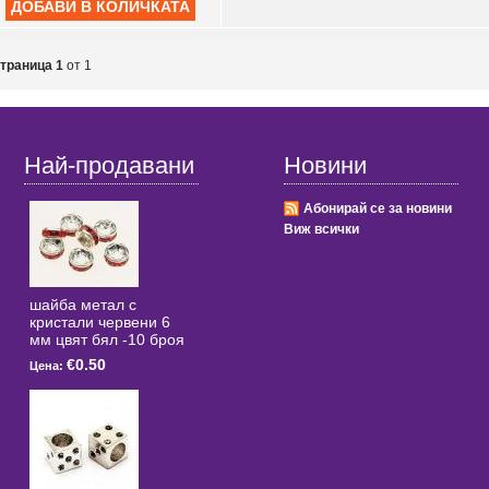
траница 1
от 1
Най-продавани
Новини
Абонирай се за новини
Виж всички
шайба метал с
кристали червени 6
мм цвят бял -10 броя
€0.50
Цена: