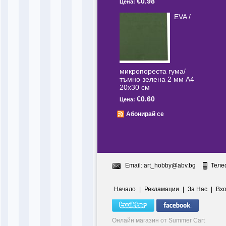
€0.98
Цена:
EVA /
микропореста гума/
тъмно зелена 2 мм А4
20x30 см
€0.60
Цена:
Абонирай се
Email:
art_hobby@abv.bg
Теле
Начало
|
Рекламации
|
За Нас
|
Вх
Онлайн магазин от Summer Cart