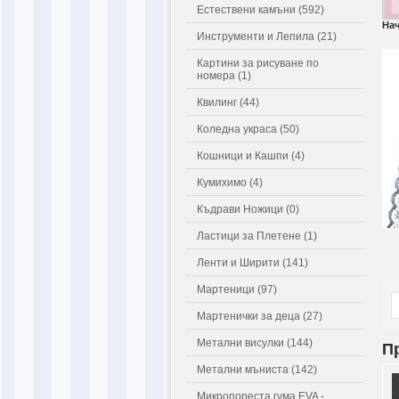
Естествени камъни (592)
На
Инструменти и Лепила (21)
Картини за рисуване по
номера (1)
Квилинг (44)
Коледна украса (50)
Кошници и Кашпи (4)
Кумихимо (4)
Къдрави Ножици (0)
Ластици за Плетене (1)
Ленти и Ширити (141)
Мартеници (97)
Мартенички за деца (27)
Метални висулки (144)
П
Метални мъниста (142)
Микропореста гума EVA -