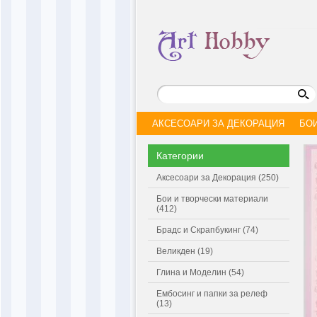
АКСЕСОАРИ ЗА ДЕКОРАЦИЯ
БО
Категории
Аксесоари за Декорация (250)
Бои и творчески материали
(412)
Брадс и Скрапбукинг (74)
Великден (19)
Глина и Моделин (54)
Ембосинг и папки за релеф
(13)