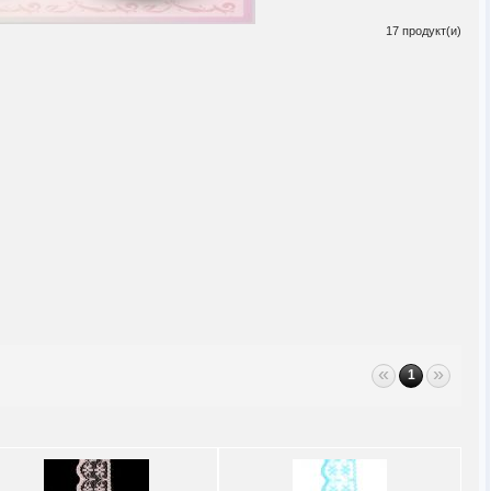
17 продукт(и)
«
»
1