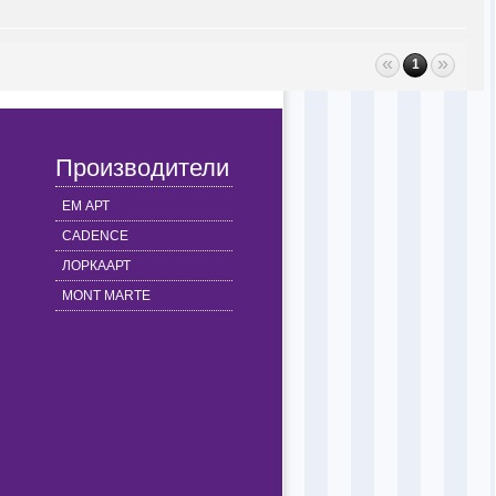
«
»
1
Производители
ЕМ АРТ
CADENCE
ЛОРКААРТ
MONT MARTE