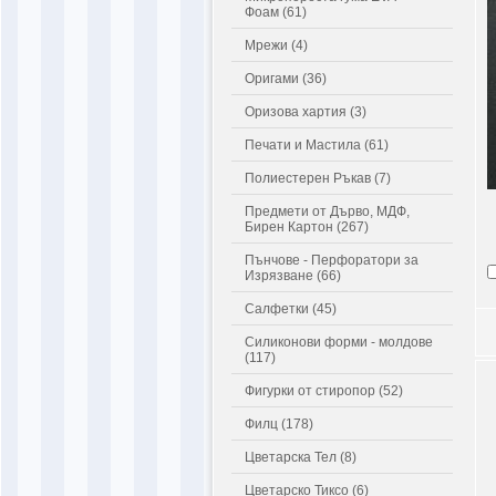
Фоам (61)
Мрежи (4)
Оригами (36)
Оризова хартия (3)
Печати и Мастила (61)
Полиестерен Ръкав (7)
Предмети от Дърво, МДФ,
Бирен Картон (267)
Пънчове - Перфоратори за
Изрязване (66)
Салфетки (45)
Силиконови форми - молдове
(117)
Фигурки от стиропор (52)
Филц (178)
Цветарска Тел (8)
Цветарско Тиксо (6)