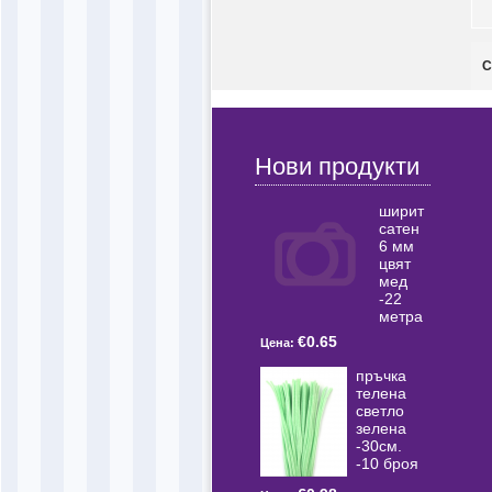
С
Нови продукти
ширит
сатен
6 мм
цвят
мед
-22
метра
€0.65
Цена:
пръчка
телена
светлo
зелена
-30см.
-10 броя