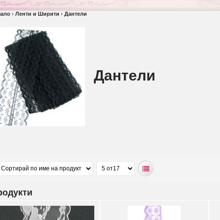
чало
›
Ленти и Ширити
›
Дантели
Дантели
родукти