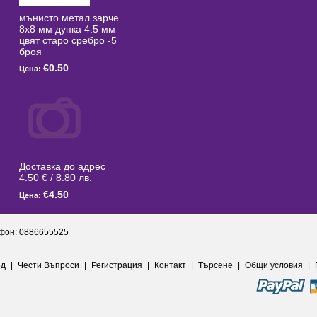
мънисто метал зарче
8x8 мм дупка 4.5 мм
цвят старо сребро -5
броя
€0.50
Цена:
Доставка до адрес
4.50 € / 8.80 лв.
€4.50
Цена:
фон: 0886655525
од
|
Чести Въпроси
|
Регистрация
|
Контакт
|
Търсене
|
Общи условия
|