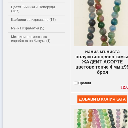
Цветя Тичинки и Пеперуди
(167)
Шаблони за изрязване (17)
Ръчна изработка (5)
Метални елементи за
изработка на бижута (1)
наниз мъниста
полускъпоценен камъ
ЖАДЕИТ АСОРТЕ
цветове топче 4 мм ±9
броя
Сравни
€2.