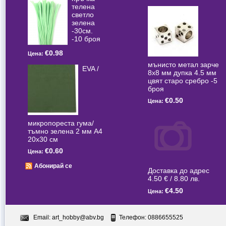
телена
светлo
зелена
-30см.
-10 броя
€0.98
Цена:
мънисто метал зарче
EVA /
8x8 мм дупка 4.5 мм
цвят старо сребро -5
броя
€0.50
Цена:
микропореста гума/
тъмно зелена 2 мм А4
20x30 см
€0.60
Цена:
Абонирай се
Доставка до адрес
4.50 € / 8.80 лв.
€4.50
Цена:
Email:
art_hobby@abv.bg
Телефон: 0886655525