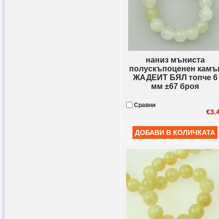
наниз мъниста
полускъпоценен камъ
ЖАДЕИТ БЯЛ топче 6
мм ±67 броя
Сравни
€3.