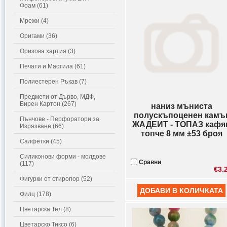
Фоам (61)
Мрежи (4)
Оригами (36)
Оризова хартия (3)
Печати и Мастила (61)
Полиестерен Ръкав (7)
Предмети от Дърво, МДФ,
Бирен Картон (267)
наниз мъниста
полускъпоценен камъ
Пънчове - Перфоратори за
ЖАДЕИТ - ТОПАЗ кафя
Изрязване (66)
топче 8 мм ±53 броя
Салфетки (45)
Силиконови форми - молдове
Сравни
(117)
€3.
Фигурки от стиропор (52)
Филц (178)
Цветарска Тел (8)
Цветарско Тиксо (6)