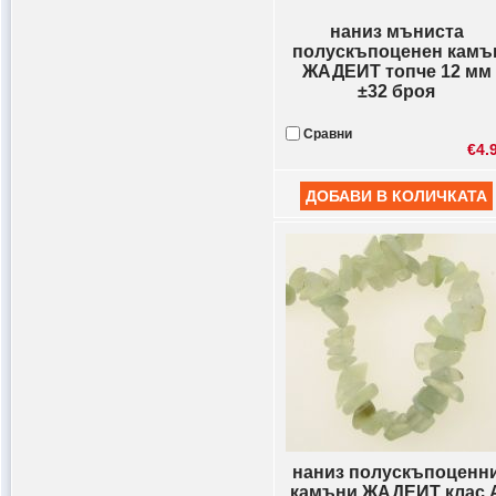
наниз мъниста
полускъпоценен камъ
ЖАДЕИТ топче 12 мм
±32 броя
Сравни
€4.
наниз полускъпоценн
камъни ЖАДЕИТ клас 