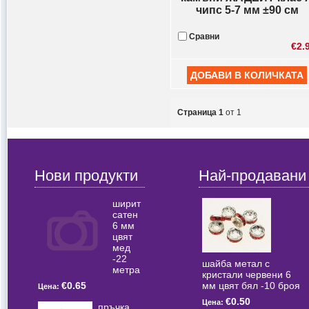
чипс 5-7 мм ±90 см
Сравни
€2.
Страница 1
от 1
Нови продукти
Най-продавани
ширит
сатен
6 мм
цвят
мед
-22
шайба метал с
метра
кристали червени 6
мм цвят бял -10 броя
€0.65
Цена:
€0.50
Цена:
пръчка