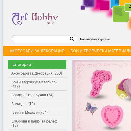
|
Д
Разширено търсене
АКСЕСОАРИ ЗА ДЕКОРАЦИЯ
БОИ И ТВОРЧЕСКИ МАТЕРИАЛ
Категории
Аксесоари за Декорация (250)
Бои и творчески материали
(412)
Брадс и Скрапбукинг (74)
Великден (19)
Глина и Моделин (54)
Ембосинг и папки за релеф
(13)