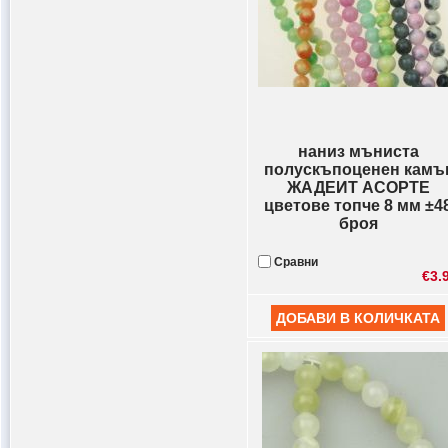
наниз мъниста
полускъпоценен камъ
ЖАДЕИТ АСОРТЕ
цветове топче 8 мм ±4
броя
Сравни
€3.