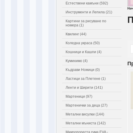
Естествени камъни (592)
На
Инструменти и Лепила (21)
П
Картини за рисуване по
номера (1)
Квилинг (44)
Коледна украса (50)
Кошници и Кашпи (4)
Кумихимо (4)
П
Къдрави Ножици (0)
Ластици за Плетене (1)
Ленти и Ширити (141)
Мартеници (97)
Мартенички за деца (27)
Метални висулки (144)
Метални мъниста (142)
Микропореста гума EVA -