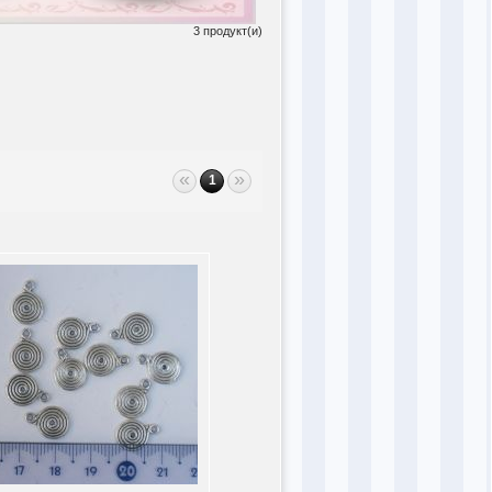
3 продукт(и)
«
»
1