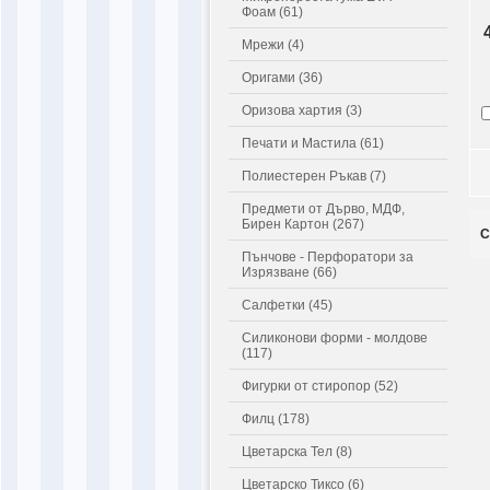
Фоам (61)
Мрежи (4)
Оригами (36)
Оризова хартия (3)
Печати и Мастила (61)
Полиестерен Ръкав (7)
Предмети от Дърво, МДФ,
Бирен Картон (267)
С
Пънчове - Перфоратори за
Изрязване (66)
Салфетки (45)
Силиконови форми - молдове
(117)
Фигурки от стиропор (52)
Филц (178)
Цветарска Тел (8)
Цветарско Тиксо (6)