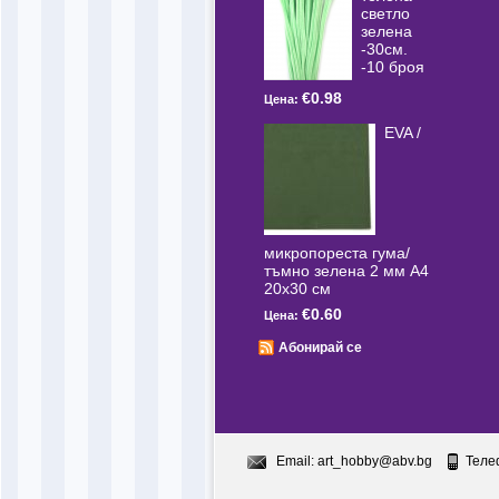
светлo
зелена
-30см.
-10 броя
€0.98
Цена:
EVA /
микропореста гума/
тъмно зелена 2 мм А4
20x30 см
€0.60
Цена:
Абонирай се
Email:
art_hobby@abv.bg
Теле