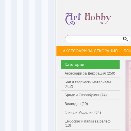
АКСЕСОАРИ ЗА ДЕКОРАЦИЯ
БО
Категории
Аксесоари за Декорация (250)
Бои и творчески материали
(412)
Брадс и Скрапбукинг (74)
Великден (19)
Глина и Моделин (54)
Ембосинг и папки за релеф
(13)