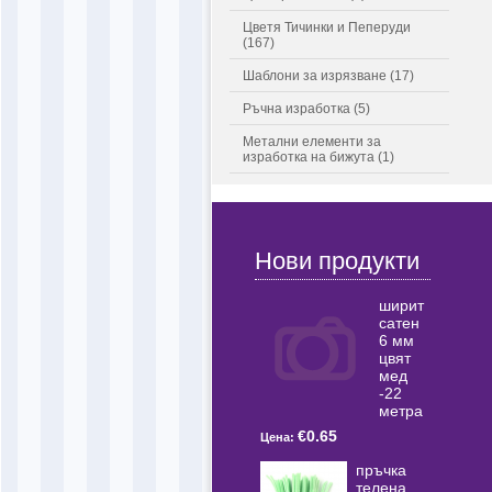
Цветя Тичинки и Пеперуди
(167)
Шаблони за изрязване (17)
Ръчна изработка (5)
Метални елементи за
изработка на бижута (1)
Нови продукти
ширит
сатен
6 мм
цвят
мед
-22
метра
€0.65
Цена:
пръчка
телена