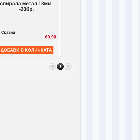
спирала метал 13мм.
-20бр.
Сравни
€0.90
«
»
1