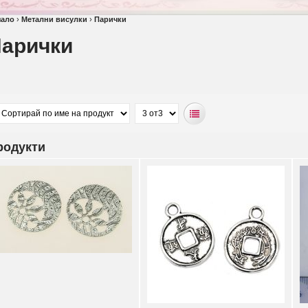
чало
›
Метални висулки
›
Парички
арички
родукти