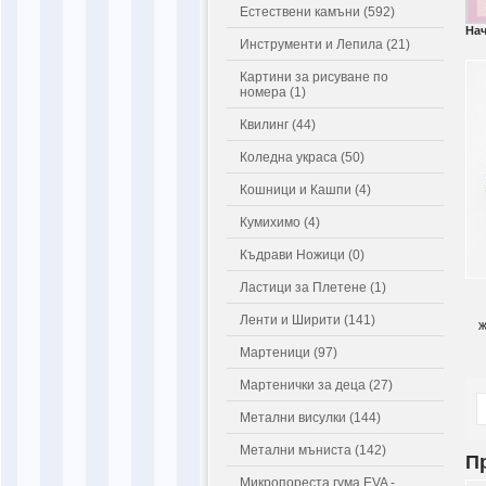
Естествени камъни (592)
На
Инструменти и Лепила (21)
Картини за рисуване по
номера (1)
Квилинг (44)
Коледна украса (50)
Кошници и Кашпи (4)
Кумихимо (4)
Къдрави Ножици (0)
Ластици за Плетене (1)
Г
Ленти и Ширити (141)
ж
Мартеници (97)
Мартенички за деца (27)
Метални висулки (144)
Метални мъниста (142)
П
Микропореста гума EVA -