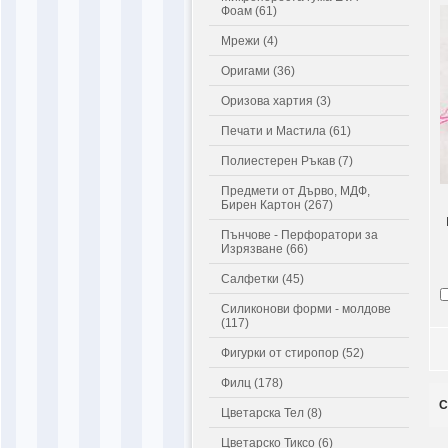
Фоам (61)
Мрежи (4)
Оригами (36)
Оризова хартия (3)
Печати и Мастила (61)
Полиестерен Ръкав (7)
Предмети от Дърво, МДФ,
Бирен Картон (267)
Пънчове - Перфоратори за
Изрязване (66)
Салфетки (45)
Силиконови форми - молдове
(117)
Фигурки от стиропор (52)
Филц (178)
С
Цветарска Тел (8)
Цветарско Тиксо (6)