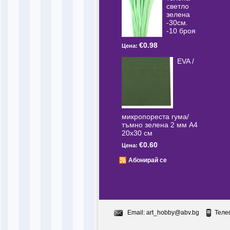
светлo
зелена
-30см.
-10 броя
€0.98
Цена:
EVA /
микропореста гума/
тъмно зелена 2 мм А4
20x30 см
€0.60
Цена:
Абонирай се
Email:
art_hobby@abv.bg
Теле