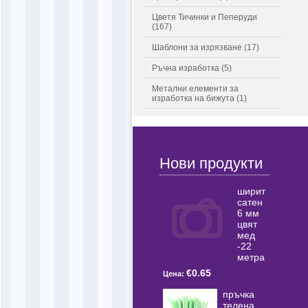
Цветя Тичинки и Пеперуди
(167)
Шаблони за изрязване (17)
Ръчна изработка (5)
Метални елементи за
изработка на бижута (1)
Нови продукти
ширит
сатен
6 мм
цвят
мед
-22
метра
€0.65
Цена:
пръчка
телена