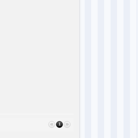
«
»
1