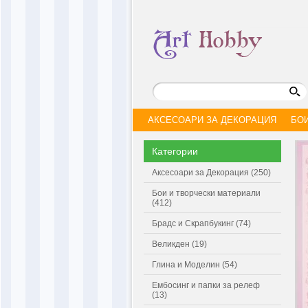
АКСЕСОАРИ ЗА ДЕКОРАЦИЯ
БО
Категории
Аксесоари за Декорация (250)
Бои и творчески материали
(412)
Брадс и Скрапбукинг (74)
Великден (19)
Глина и Моделин (54)
Ембосинг и папки за релеф
(13)