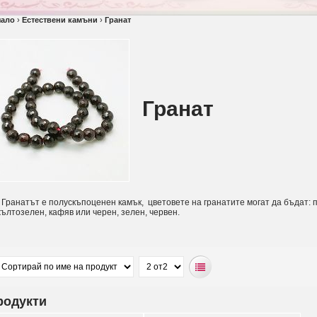
чало
›
Естествени камъни
›
Гранат
Гранат
ранатът е полускъпоценен камък, цветовете на гранатите могат да бъдат: 
ълтозелен, кафяв или черен, зелен, червен.
родукти