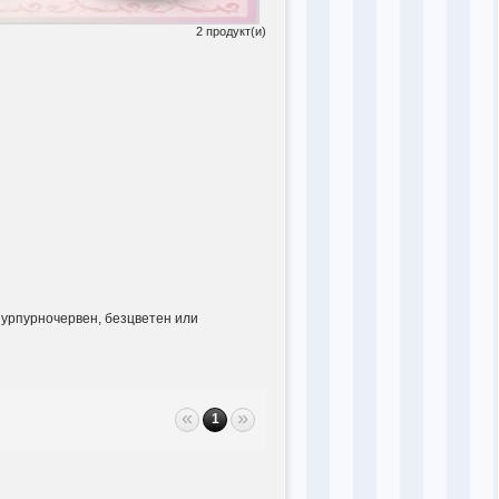
2 продукт(и)
пурпурночервен, безцветен или
«
»
1