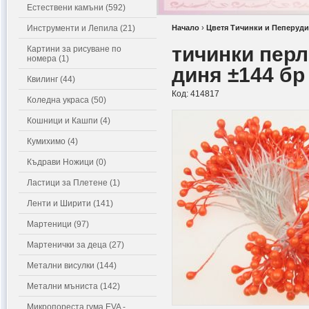
Естествени камъни (592)
Инструменти и Лепила (21)
Начало
›
Цветя Тичинки и Пеперуди
тичинки перл
Картини за рисуване по
номера (1)
диня ±144 бр
Квилинг (44)
Код:
414817
Коледна украса (50)
Кошници и Кашпи (4)
Кумихимо (4)
Къдрави Ножици (0)
Ластици за Плетене (1)
Ленти и Ширити (141)
Мартеници (97)
Мартенички за деца (27)
Метални висулки (144)
Метални мъниста (142)
Микропореста гума EVA -