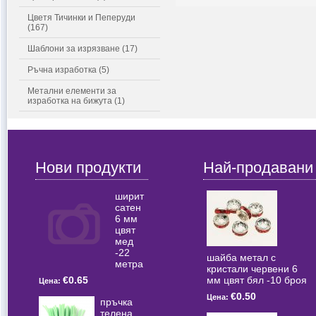
Цветя Тичинки и Пеперуди
(167)
Шаблони за изрязване (17)
Ръчна изработка (5)
Метални елементи за
изработка на бижута (1)
Нови продукти
Най-продавани
ширит
сатен
6 мм
цвят
мед
-22
шайба метал с
метра
кристали червени 6
мм цвят бял -10 броя
€0.65
Цена:
€0.50
Цена:
пръчка
телена