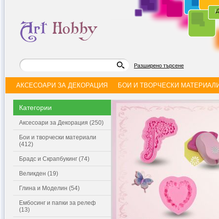
|
Д
Разширено търсене
АКСЕСОАРИ ЗА ДЕКОРАЦИЯ
БОИ И ТВОРЧЕСКИ МАТЕРИАЛ
Категории
Аксесоари за Декорация (250)
Бои и творчески материали
(412)
Брадс и Скрапбукинг (74)
Великден (19)
Глина и Моделин (54)
Ембосинг и папки за релеф
(13)