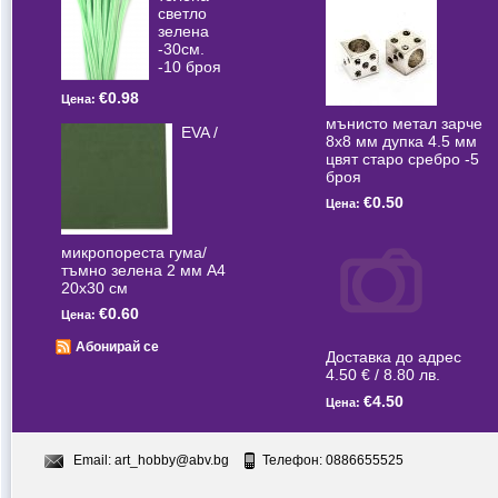
светлo
зелена
-30см.
-10 броя
€0.98
Цена:
мънисто метал зарче
EVA /
8x8 мм дупка 4.5 мм
цвят старо сребро -5
броя
€0.50
Цена:
микропореста гума/
тъмно зелена 2 мм А4
20x30 см
€0.60
Цена:
Абонирай се
Доставка до адрес
4.50 € / 8.80 лв.
€4.50
Цена:
Email:
art_hobby@abv.bg
Телефон: 0886655525