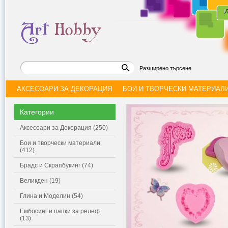
|
Д
Разширено търсене
АКСЕСОАРИ ЗА ДЕКОРАЦИЯ
БОИ И ТВОРЧЕСКИ МАТЕРИАЛ
Категории
Аксесоари за Декорация (250)
Бои и творчески материали
(412)
Брадс и Скрапбукинг (74)
Великден (19)
Глина и Моделин (54)
Ембосинг и папки за релеф
(13)