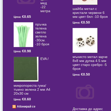
мед
-22
шайба метал с
метра
кристали червени 6
мм цвят бял -10 броя
€0.65
Цена:
€0.50
Цена:
пръчка
телена
светлo
зелена
-30см.
-10 броя
€0.98
Цена:
мънисто метал зарче
EVA /
8x8 мм дупка 4.5 мм
цвят старо сребро -5
броя
€0.50
Цена:
микропореста гума/
тъмно зелена 2 мм А4
20x30 см
€0.60
Цена:
Абонирай се
Доставка до адрес