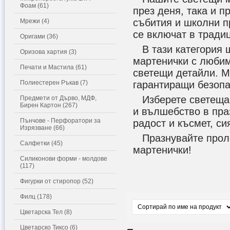
Фоам (61)
през деня, така и п
събития и школни п
Мрежи (4)
се включат в тради
Оригами (36)
В тази категория щ
Оризова хартия (3)
мартенички с любим
Печати и Мастила (61)
светещи детайли. М
Полиестерен Ръкав (7)
гарантиращи безопа
Изберете светеща д
Предмети от Дърво, МДФ,
Бирен Картон (267)
и вълшебство в пра
Пънчове - Перфоратори за
радост и късмет, с
Изрязване (66)
Празнувайте пролет
Салфетки (45)
мартенички!
Силиконови форми - молдове
(117)
Фигурки от стиропор (52)
Филц (178)
Цветарска Тел (8)
Цветарско Тиксо (6)