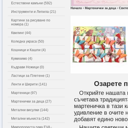
Естествени камъни (592)
Начало
›
Мартенички за деца
›
Свет
Инструменти и Лепила (21)
Картини за рисуване по
номера (1)
Квилинг (44)
Коледна украса (50)
Кошници и Кашпи (4)
Кумихимо (4)
Къдрави Ножици (0)
Ластици за Плетене (1)
Озарете п
Ленти и Ширити (141)
Открийте нашата въ
Мартеници (97)
съчетава традицият
Мартенички за деца (27)
мартеничка в тази к
Метални висулки (144)
удивление в очите 
добавят едино ново
Метални мъниста (142)
Нашите светещи мар
Микропореста гума EVA -