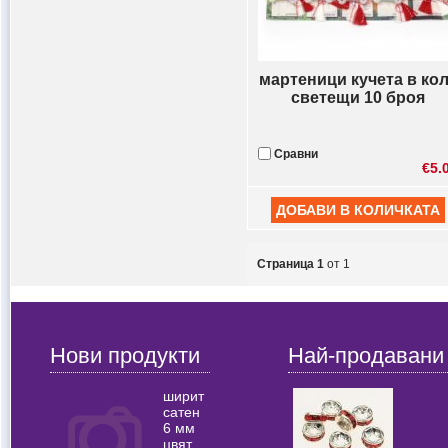
мартеници кучета в ко
светещи 10 броя
Сравни
€5.
Страница 1
от 1
Нови продукти
Най-продавани
ширит
сатен
6 мм
цвят