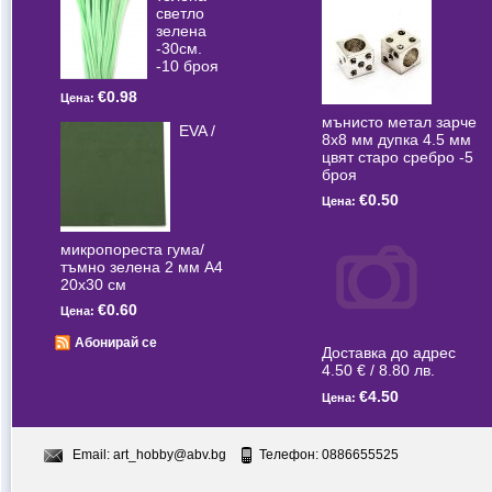
светлo
зелена
-30см.
-10 броя
€0.98
Цена:
мънисто метал зарче
EVA /
8x8 мм дупка 4.5 мм
цвят старо сребро -5
броя
€0.50
Цена:
микропореста гума/
тъмно зелена 2 мм А4
20x30 см
€0.60
Цена:
Абонирай се
Доставка до адрес
4.50 € / 8.80 лв.
€4.50
Цена:
Email:
art_hobby@abv.bg
Телефон: 0886655525