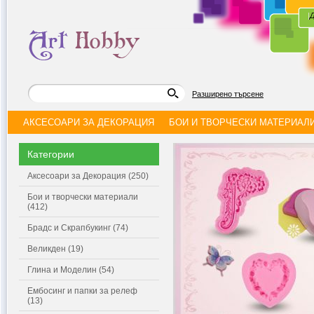
|
Д
Разширено търсене
АКСЕСОАРИ ЗА ДЕКОРАЦИЯ
БОИ И ТВОРЧЕСКИ МАТЕРИАЛ
Категории
Аксесоари за Декорация (250)
Бои и творчески материали
(412)
Брадс и Скрапбукинг (74)
Великден (19)
Глина и Моделин (54)
Ембосинг и папки за релеф
(13)