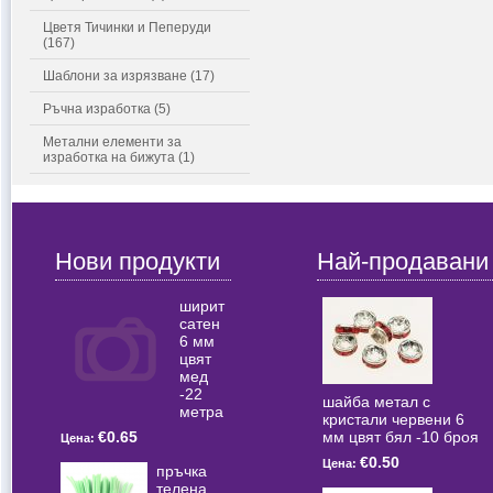
Цветя Тичинки и Пеперуди
(167)
Шаблони за изрязване (17)
Ръчна изработка (5)
Метални елементи за
изработка на бижута (1)
Нови продукти
Най-продавани
ширит
сатен
6 мм
цвят
мед
-22
шайба метал с
метра
кристали червени 6
мм цвят бял -10 броя
€0.65
Цена:
€0.50
Цена:
пръчка
телена