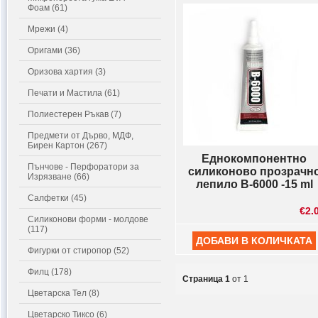
Фоам (61)
Мрежи (4)
Оригами (36)
Оризова хартия (3)
Печати и Мастила (61)
Полиестерен Ръкав (7)
Предмети от Дърво, МДФ,
Бирен Картон (267)
Еднокомпонентно
Пънчове - Перфоратори за
силиконово прозрачн
Изрязване (66)
лепило B-6000 -15 ml
Салфетки (45)
€2.
Силиконови форми - молдове
(117)
Фигурки от стиропор (52)
Филц (178)
Страница 1
от 1
Цветарска Тел (8)
Цветарско Тиксо (6)