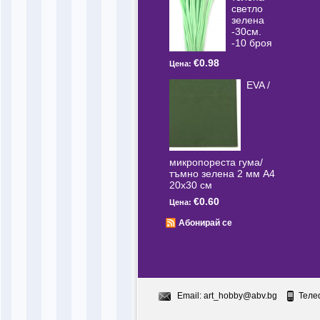
светлo
зелена
-30см.
-10 броя
€0.98
Цена:
EVA /
микропореста гума/
тъмно зелена 2 мм А4
20x30 см
€0.60
Цена:
Абонирай се
Email:
art_hobby@abv.bg
Теле