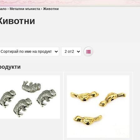
чало
›
Метални мъниста
›
Животни
ивотни
родукти