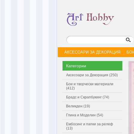
АКСЕСОАРИ ЗА ДЕКОРАЦИЯ
БО
Категории
Аксесоари за Декорация (250)
Бои и творчески материали
(412)
Брадс и Скрапбукинг (74)
Великден (19)
Глина и Моделин (54)
Ембосинг и папки за релеф
(13)