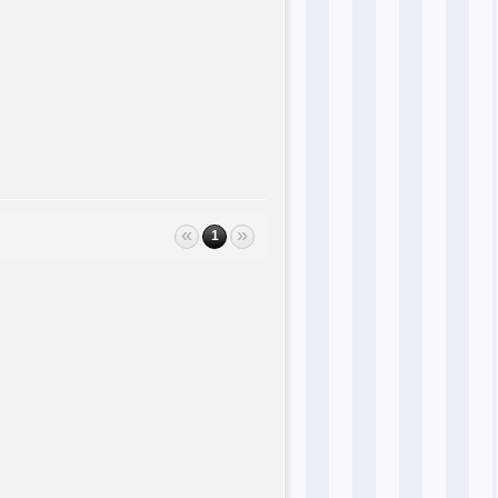
«
»
1