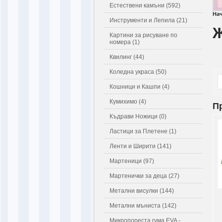
Естествени камъни (592)
На
Инструменти и Лепила (21)
Ж
Картини за рисуване по
номера (1)
Квилинг (44)
Коледна украса (50)
Кошници и Кашпи (4)
Кумихимо (4)
П
Къдрави Ножици (0)
Ластици за Плетене (1)
Ленти и Ширити (141)
Мартеници (97)
Мартенички за деца (27)
Метални висулки (144)
Метални мъниста (142)
Микропореста гума EVA -