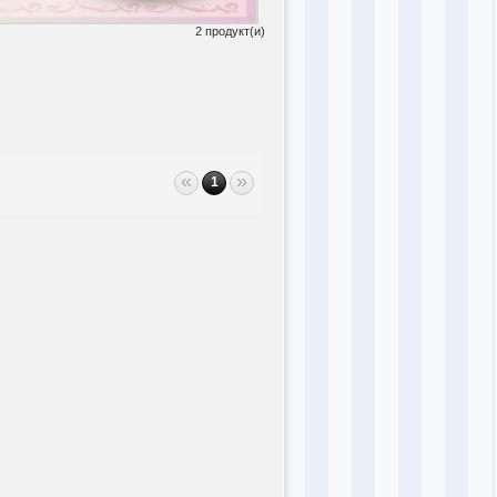
2 продукт(и)
«
»
1