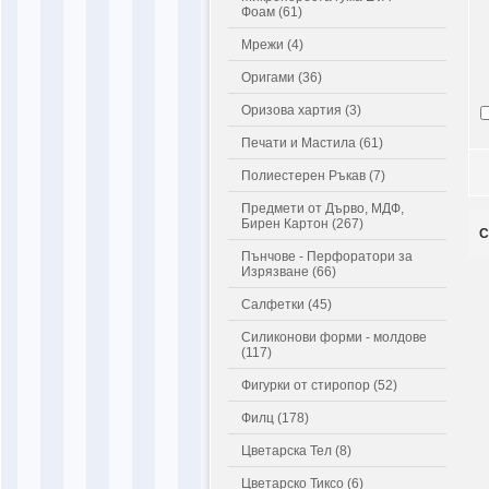
Фоам (61)
Мрежи (4)
Оригами (36)
Оризова хартия (3)
Печати и Мастила (61)
Полиестерен Ръкав (7)
Предмети от Дърво, МДФ,
Бирен Картон (267)
С
Пънчове - Перфоратори за
Изрязване (66)
Салфетки (45)
Силиконови форми - молдове
(117)
Фигурки от стиропор (52)
Филц (178)
Цветарска Тел (8)
Цветарско Тиксо (6)