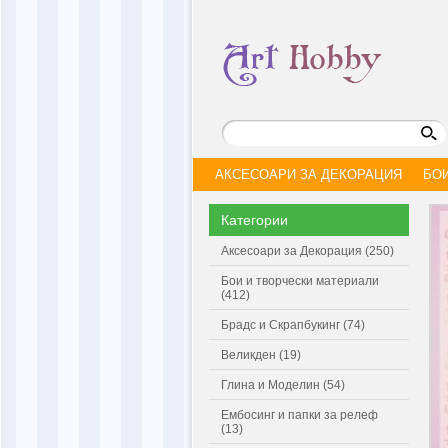
АКСЕСОАРИ ЗА ДЕКОРАЦИЯ
БО
Категории
Аксесоари за Декорация (250)
Бои и творчески материали
(412)
Брадс и Скрапбукинг (74)
Великден (19)
Глина и Моделин (54)
Ембосинг и папки за релеф
(13)