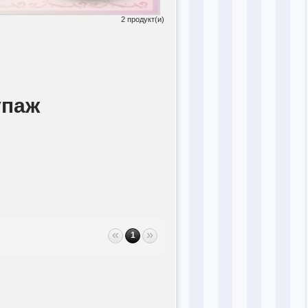
2 продукт(и)
упаж
«
»
1