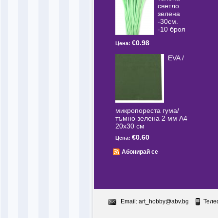
светлo
зелена
-30см.
-10 броя
€0.98
Цена:
EVA /
микропореста гума/
тъмно зелена 2 мм А4
20x30 см
€0.60
Цена:
Абонирай се
Email:
art_hobby@abv.bg
Теле