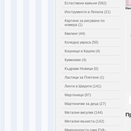
Естествени камъни (592)
На
Инструменти и Лепила (21)
Картини за рисуване по
номера (1)
Квилинг (44)
Коледна украса (50)
Кошници и Кашпи (4)
Кумихимо (4)
Къдрави Ножици (0)
Ластици за Плетене (1)
Ленти и Ширити (141)
Мартеници (97)
Мартенички за деца (27)
Метални висулки (144)
П
Метални мъниста (142)
Микропореста гума EVA -