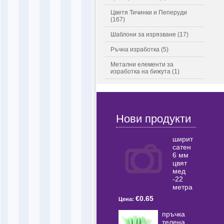
Цветя Тичинки и Пеперуди
(167)
Шаблони за изрязване (17)
Ръчна изработка (5)
Метални елементи за
изработка на бижута (1)
Нови продукти
ширит
сатен
6 мм
цвят
мед
-22
метра
€0.65
Цена:
пръчка
телена