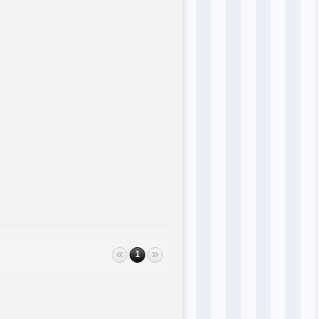
«
»
1