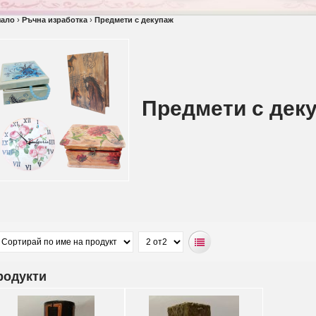
чало
›
Ръчна изработка
›
Предмети с декупаж
Предмети с дек
родукти