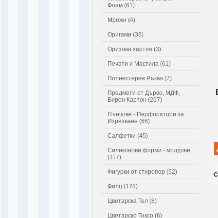
Фоам (61)
Мрежи (4)
Оригами (36)
Оризова хартия (3)
Печати и Мастила (61)
Полиестерен Ръкав (7)
Предмети от Дърво, МДФ,
Бирен Картон (267)
Пънчове - Перфоратори за
Изрязване (66)
Салфетки (45)
Силиконови форми - молдове
(117)
Фигурки от стиропор (52)
С
Филц (178)
Цветарска Тел (8)
Цветарско Тиксо (6)