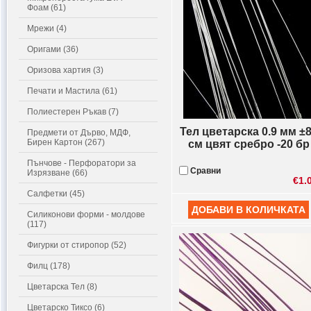
Фоам (61)
Мрежи (4)
Оригами (36)
Оризова хартия (3)
Печати и Мастила (61)
Полиестерен Ръкав (7)
Тел цветарска 0.9 мм ±
Предмети от Дърво, МДФ,
Бирен Картон (267)
см цвят сребро -20 бр
Пънчове - Перфоратори за
Сравни
Изрязване (66)
€1.
Салфетки (45)
Силиконови форми - молдове
(117)
Фигурки от стиропор (52)
Филц (178)
Цветарска Тел (8)
Цветарско Тиксо (6)