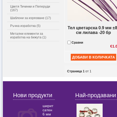
Цветя Тичинки и Пеперуди
(167)
Шаблони за изрязване (17)
Ръчна изработка (5)
Тел цветарска 0.9 мм ±
см лилава -20 бр
Метални елементи за
изработка на бижута (1)
Сравни
€1.
Страница 1
от 1
Нови продукти
Най-продавани
ширит
сатен
6 мм