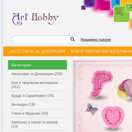
|
Д
Разширено търсене
АКСЕСОАРИ ЗА ДЕКОРАЦИЯ
БОИ И ТВОРЧЕСКИ МАТЕРИАЛ
Категории
Аксесоари за Декорация (250)
Бои и творчески материали
(412)
Брадс и Скрапбукинг (74)
Великден (19)
Глина и Моделин (54)
Ембосинг и папки за релеф
(13)