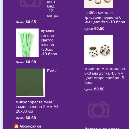
цвят
мед
-22
шайба метал с
метра
кристали червени 6
мм цвят бял -10 броя
€0.65
Цена:
€0.50
Цена:
пръчка
телена
светлo
зелена
-30см.
-10 броя
€0.98
Цена:
мънисто метал зарче
EVA /
8x8 мм дупка 4.5 мм
цвят старо сребро -5
броя
€0.50
Цена:
микропореста гума/
тъмно зелена 2 мм А4
20x30 см
€0.60
Цена:
Абонирай се