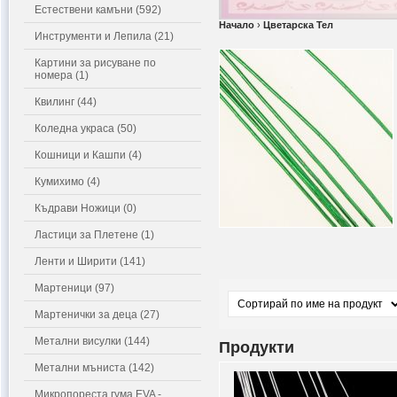
Естествени камъни (592)
Начало
›
Цветарска Тел
Инструменти и Лепила (21)
Картини за рисуване по
номера (1)
Квилинг (44)
Коледна украса (50)
Кошници и Кашпи (4)
Кумихимо (4)
Къдрави Ножици (0)
Ластици за Плетене (1)
Ленти и Ширити (141)
Мартеници (97)
Мартенички за деца (27)
Метални висулки (144)
Продукти
Метални мъниста (142)
Микропореста гума EVA -