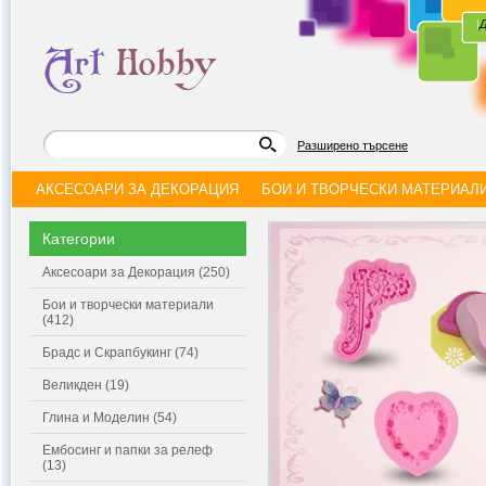
|
Д
Разширено търсене
АКСЕСОАРИ ЗА ДЕКОРАЦИЯ
БОИ И ТВОРЧЕСКИ МАТЕРИАЛ
Категории
Аксесоари за Декорация (250)
Бои и творчески материали
(412)
Брадс и Скрапбукинг (74)
Великден (19)
Глина и Моделин (54)
Ембосинг и папки за релеф
(13)