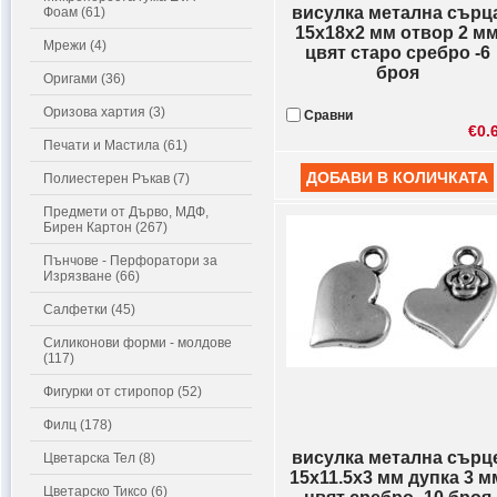
висулка метална сърц
Фоам (61)
15x18x2 мм отвор 2 м
Мрежи (4)
цвят старо сребро -6
броя
Оригами (36)
Оризова хартия (3)
Сравни
€0.
Печати и Мастила (61)
Полиестерен Ръкав (7)
Предмети от Дърво, МДФ,
Бирен Картон (267)
Пънчове - Перфоратори за
Изрязване (66)
Салфетки (45)
Силиконови форми - молдове
(117)
Фигурки от стиропор (52)
Филц (178)
висулка метална сърц
Цветарска Тел (8)
15x11.5x3 мм дупка 3 м
Цветарско Тиксо (6)