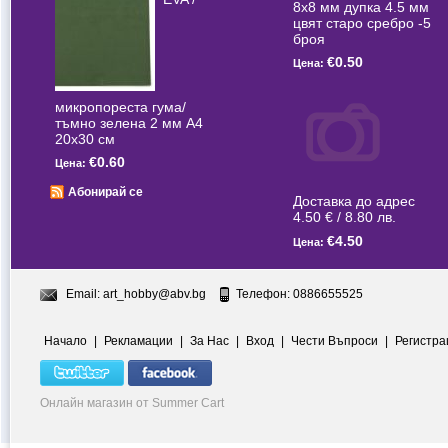
8x8 мм дупка 4.5 мм
цвят старо сребро -5
броя
€0.50
Цена:
микропореста гума/
тъмно зелена 2 мм А4
20x30 см
€0.60
Цена:
Абонирай се
Доставка до адрес
4.50 € / 8.80 лв.
€4.50
Цена:
Email:
art_hobby@abv.bg
Телефон: 0886655525
Начало
|
Рекламации
|
За Нас
|
Вход
|
Чести Въпроси
|
Регистра
Онлайн магазин от Summer Cart