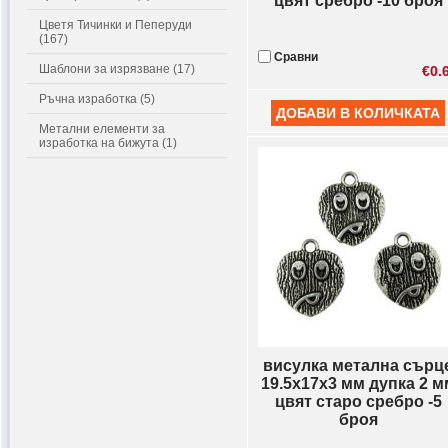
цвят сребро -10 броя
Цветя Тичинки и Пеперуди
(167)
Сравни
Шаблони за изрязване (17)
€0.
Ръчна изработка (5)
Метални елементи за
изработка на бижута (1)
висулка метална сърц
19.5x17x3 мм дупка 2 м
цвят старо сребро -5
броя