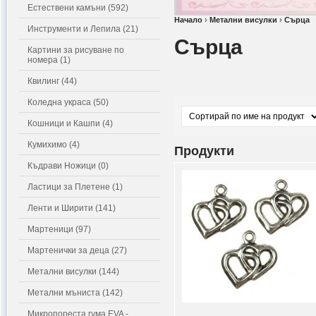
Естествени камъни (592)
Начало
›
Метални висулки
›
Сърца
Инструменти и Лепила (21)
Сърца
Картини за рисуване по
номера (1)
Квилинг (44)
Коледна украса (50)
Кошници и Кашпи (4)
Кумихимо (4)
Продукти
Къдрави Ножици (0)
Ластици за Плетене (1)
Ленти и Ширити (141)
Мартеници (97)
Мартенички за деца (27)
Метални висулки (144)
Метални мъниста (142)
Микропореста гума EVA -