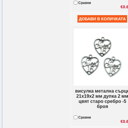
Сравни
€0.
висулка метална сърц
21x19x2 мм дупка 2 м
цвят старо сребро -5
броя
Сравни
€0.