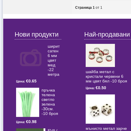
Страница 1
от 1
Нови продукти
Най-продавани
ширит
сатен
6 мм
цвят
мед
-22
шайба метал с
метра
кристали червени 6
мм цвят бял -10 броя
€0.65
Цена:
€0.50
Цена:
пръчка
телена
светлo
зелена
-30см.
-10 броя
€0.98
Цена:
мънисто метал зарче
EVA /