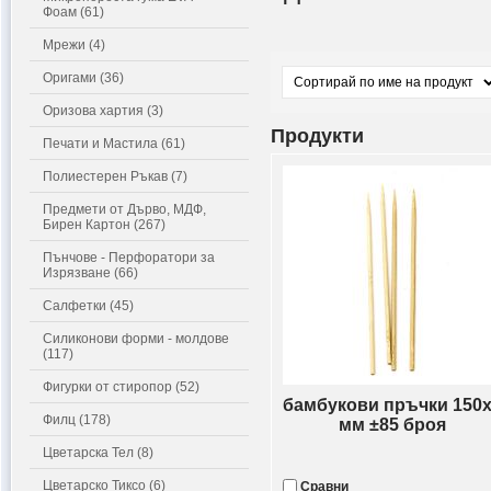
Фоам (61)
Мрежи (4)
Оригами (36)
Оризова хартия (3)
Продукти
Печати и Мастила (61)
Полиестерен Ръкав (7)
Предмети от Дърво, МДФ,
Бирен Картон (267)
Пънчове - Перфоратори за
Изрязване (66)
Салфетки (45)
Силиконови форми - молдове
(117)
Фигурки от стиропор (52)
бамбукови пръчки 150
Филц (178)
мм ±85 броя
Цветарска Тел (8)
Цветарско Тиксо (6)
Сравни