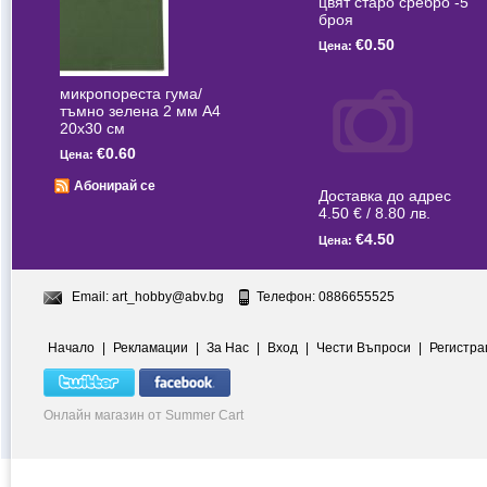
цвят старо сребро -5
броя
€0.50
Цена:
микропореста гума/
тъмно зелена 2 мм А4
20x30 см
€0.60
Цена:
Абонирай се
Доставка до адрес
4.50 € / 8.80 лв.
€4.50
Цена:
Email:
art_hobby@abv.bg
Телефон: 0886655525
Начало
|
Рекламации
|
За Нас
|
Вход
|
Чести Въпроси
|
Регистра
Онлайн магазин от Summer Cart