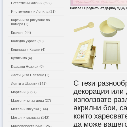
Естествени камъни (592)
Начало
›
Предмети от Дърво, МДФ, 
Инструменти и Лепила (21)
Картини за рисуване по
номера (1)
Квилинг (44)
Коледна украса (50)
Кошници и Кашпи (4)
Кумихимо (4)
Къдрави Ножици (0)
Ластици за Плетене (1)
С тези разнооб
Ленти и Ширити (141)
декорация или 
Мартеници (97)
използвате раз
Мартенички за деца (27)
акрилни бои, с
Метални висулки (144)
които харесвате
Метални мъниста (142)
да може вашето
Микропореста гума EVA -