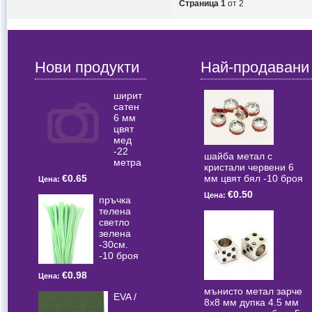
Страница 1
от 2
Нови продукти
Най-продавани
ширит
сатен
6 мм
цвят
мед
-22
шайба метал с
метра
кристали червени 6
мм цвят бял -10 броя
€0.65
Цена:
€0.50
Цена:
пръчка
телена
светлo
зелена
-30см.
-10 броя
€0.98
Цена:
мънисто метал зарче
EVA /
8x8 мм дупка 4.5 мм