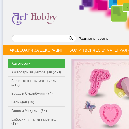
|
Д
Разширено търсене
АКСЕСОАРИ ЗА ДЕКОРАЦИЯ
БОИ И ТВОРЧЕСКИ МАТЕРИАЛ
Категории
Аксесоари за Декорация (250)
Бои и творчески материали
(412)
Брадс и Скрапбукинг (74)
Великден (19)
Глина и Моделин (54)
Ембосинг и папки за релеф
(13)