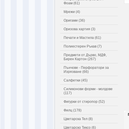
Фоам (61)
Мрежи (4)
Оригами (36)
Оризова хартия (3)
Печати и Мастила (61)
Полиестерен Ръкав (7)
Предмети от Дърво, МДФ,
Бирен Картон (267)
Пънчове - Перфоратори за
Изрязване (66)
Салфетки (45)
Силиконови форми - молдове
(117)
Фигурки от стиропор (52)
Филц (178)
Цветарска Тел (8)
Цветарско Тиксо (6)