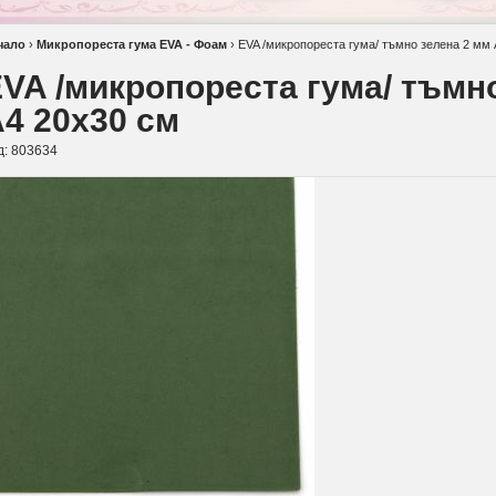
чало
›
Микропореста гума EVA - Фоам
›
EVA /микропореста гума/ тъмно зелена 2 мм 
VA /микропореста гума/ тъмн
4 20x30 см
д:
803634