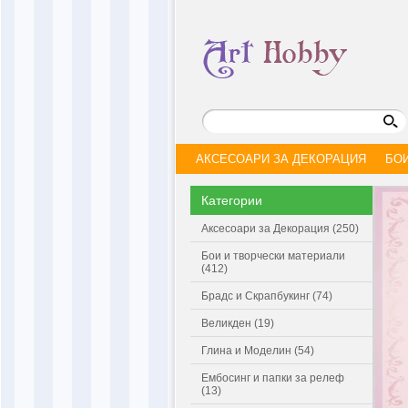
АКСЕСОАРИ ЗА ДЕКОРАЦИЯ
БО
Категории
Аксесоари за Декорация (250)
Бои и творчески материали
(412)
Брадс и Скрапбукинг (74)
Великден (19)
Глина и Моделин (54)
Ембосинг и папки за релеф
(13)