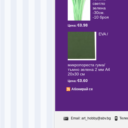
светлo
зелена
-30см.
-10 броя
€0.98
Цена:
EVA /
микропореста гума/
тъмно зелена 2 мм А4
20x30 см
€0.60
Цена:
Абонирай се
Email:
art_hobby@abv.bg
Теле