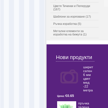
Цветя Тичинки и Пеперуди
(167)
Шаблони за изрязване (17)
Ръчна изработка (5)
Метални елементи за
изработка на бижута (1)
Нови продукти
ширит
сатен
6 мм
цвят
мед
-22
метра
€0.65
Цена:
пръчка
телена