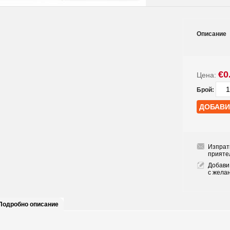
Описание
€0
Цена:
Брой:
Изпрат
прияте
Добави
с жела
Подробно описание