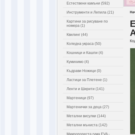
Естествени камъни (592)
Инструменти и Лепила (21)
На
E
Картини за рисуване по
номера (1)
А
Квилинг (44)
Ко
Коледна украса (50)
Кошници и Кашпи (4)
Кумихимо (4)
Къдрави Ножици (0)
Ластици за Плетене (1)
Ленти и Ширити (141)
Мартеници (97)
Мартенички за деца (27)
Метални висулки (144)
Метални мъниста (142)
Микропореста гума EVA -