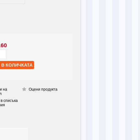
.60
и на
Оцени продукта
л
 в списъка
ния