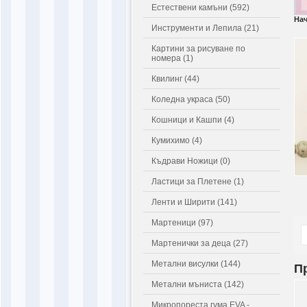
Естествени камъни (592)
На
Инструменти и Лепила (21)
Картини за рисуване по
номера (1)
Квилинг (44)
Коледна украса (50)
Кошници и Кашпи (4)
Кумихимо (4)
Къдрави Ножици (0)
Ластици за Плетене (1)
Ленти и Ширити (141)
Мартеници (97)
Мартенички за деца (27)
Метални висулки (144)
П
Метални мъниста (142)
Микропореста гума EVA -