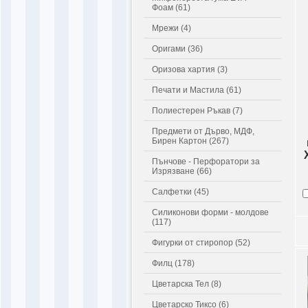
Фоам (61)
Мрежи (4)
Оригами (36)
Оризова хартия (3)
Печати и Мастила (61)
Полиестерен Ръкав (7)
Предмети от Дърво, МДФ,
Бирен Картон (267)
Пънчове - Перфоратори за
Изрязване (66)
Салфетки (45)
Силиконови форми - молдове
(117)
Фигурки от стиропор (52)
Филц (178)
Цветарска Тел (8)
Цветарско Тиксо (6)