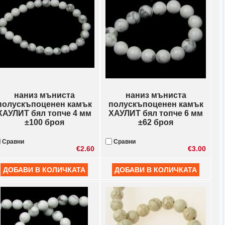
наниз мъниста
наниз мъниста
полускъпоценен камък
полускъпоценен камък
ХАУЛИТ бял топче 4 мм
ХАУЛИТ бял топче 6 мм
±100 броя
±62 броя
Сравни
Сравни
€2.60
€3.00