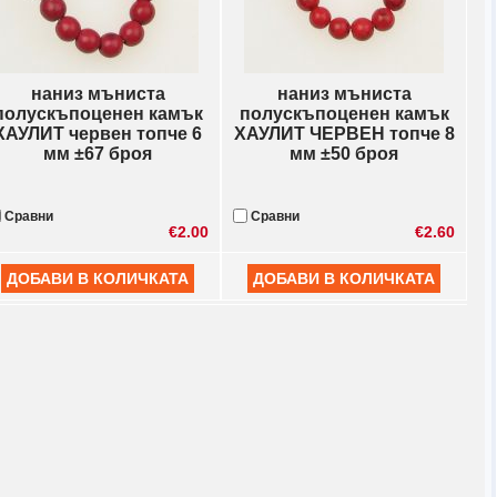
наниз мъниста
наниз мъниста
полускъпоценен камък
полускъпоценен камък
ХАУЛИТ червен топче 6
ХАУЛИТ ЧЕРВЕН топче 8
мм ±67 броя
мм ±50 броя
Сравни
Сравни
€2.00
€2.60