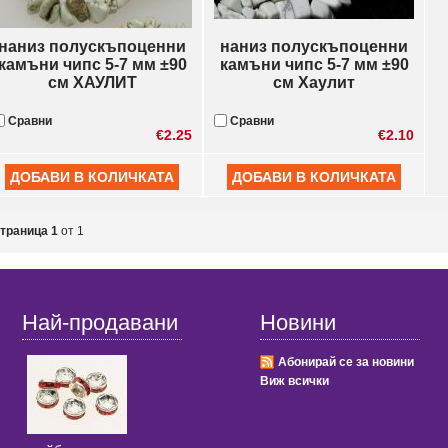
наниз полускъпоценни
наниз полускъпоценни
камъни чипс 5-7 мм ±90
камъни чипс 5-7 мм ±90
см ХАУЛИТ
см Хаулит
Сравни
Сравни
€2.25
€2.10
траница 1
от 1
Най-продавани
Новини
Абонирай се за новини
Виж всички