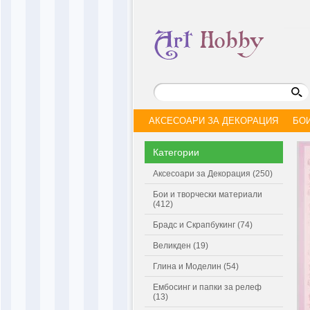
АКСЕСОАРИ ЗА ДЕКОРАЦИЯ
БО
Категории
Аксесоари за Декорация (250)
Бои и творчески материали
(412)
Брадс и Скрапбукинг (74)
Великден (19)
Глина и Моделин (54)
Ембосинг и папки за релеф
(13)