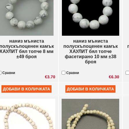
наниз мъниста
наниз мъниста
полускъпоценен камък
полускъпоценен камък
ХАУЛИТ бял топче 8 мм
ХАУЛИТ бял топче
±49 броя
фасетирано 10 мм ±38
броя
Сравни
Сравни
€3.70
€6.30