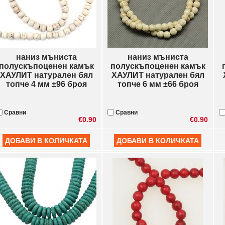
наниз мъниста
наниз мъниста
полускъпоценен камък
полускъпоценен камък
ХАУЛИТ натурален бял
ХАУЛИТ натурален бял
топче 4 мм ±96 броя
топче 6 мм ±66 броя
Сравни
Сравни
€0.90
€0.90