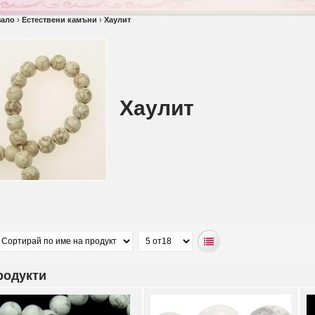
чало
›
Естествени камъни
›
Хаулит
Хаулит
родукти