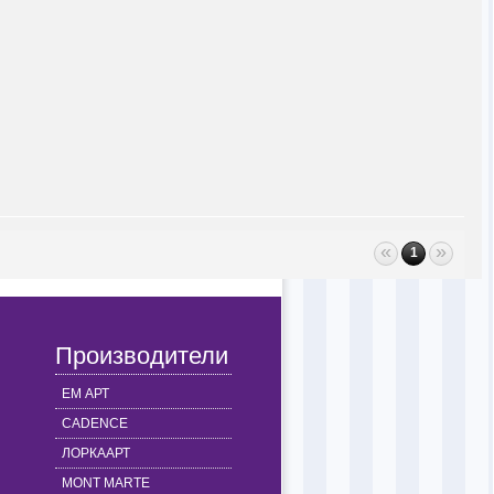
«
»
1
Производители
ЕМ АРТ
CADENCE
ЛОРКААРТ
MONT MARTE