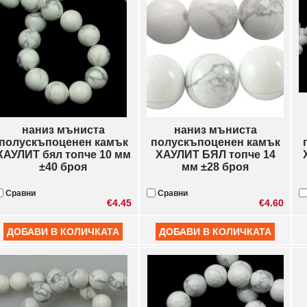
наниз мъниста
наниз мъниста
полускъпоценен камък
полускъпоценен камък
ХАУЛИТ бял топче 10 мм
ХАУЛИТ БЯЛ топче 14
±40 броя
мм ±28 броя
Сравни
Сравни
€4.45
€4.60