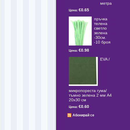
метра
€0.65
Цена:
пръчка
телена
светлo
зелена
-30см.
-10 броя
€0.98
Цена:
EVA /
микропореста гума/
тъмно зелена 2 мм А4
20x30 см
€0.60
Цена:
Абонирай се