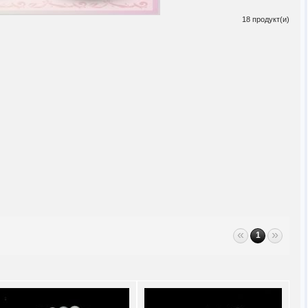
18 продукт(и)
«
»
1