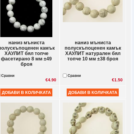
наниз мъниста
наниз мъниста
полускъпоценен камък
полускъпоценен камък
ХАУЛИТ бял топче
ХАУЛИТ натурален бял
фасетирано 8 мм ±49
топче 10 мм ±38 броя
броя
Сравни
Сравни
€4.90
€1.50