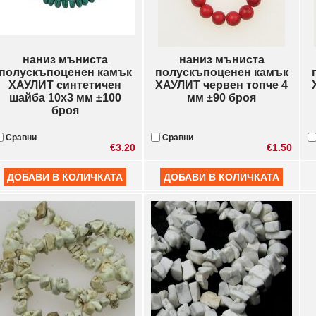
наниз мъниста
наниз мъниста
полускъпоценен камък
полускъпоценен камък
ХАУЛИТ синтетичен
ХАУЛИТ червен топче 4
шайба 10x3 мм ±100
мм ±90 броя
броя
Сравни
Сравни
€3.20
€1.50