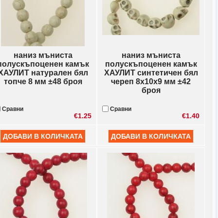
наниз мъниста
наниз мъниста
полускъпоценен камък
полускъпоценен камък
ХАУЛИТ натурален бял
ХАУЛИТ синтетичен бял
топче 8 мм ±48 броя
череп 8x10x9 мм ±42
броя
Сравни
Сравни
€1.25
€1.40