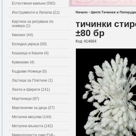
Естествени камъни (592)
Инструменти и Лепила (21)
Начало
›
Цветя Тичинки и Пеперуди
тичинки стир
Картини за рисуване по
номера (1)
±80 бр
Квилинг (44)
Код:
414664
Коледна украса (50)
Кошници и Кашпи (4)
Кумихимо (4)
Къдрави Ножици (0)
Ластици за Плетене (1)
Ленти и Ширити (141)
Мартеници (97)
Мартенички за деца (27)
Метални висулки (144)
Метални мъниста (142)
Микропореста гума EVA -