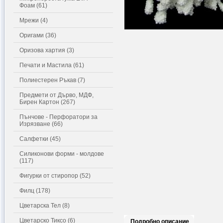
Фоам (61)
Мрежи (4)
Оригами (36)
Оризова хартия (3)
Печати и Мастила (61)
Полиестерен Ръкав (7)
Предмети от Дърво, МДФ,
Бирен Картон (267)
Пънчове - Перфоратори за
Изрязване (66)
Салфетки (45)
Силиконови форми - молдове
(117)
Фигурки от стиропор (52)
Филц (178)
Цветарска Тел (8)
Цветарско Тиксо (6)
Подробно описание