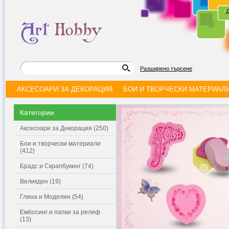
|
Д
Разширено търсене
АКСЕСОАРИ ЗА ДЕКОРАЦИЯ
БОИ И ТВОРЧЕСКИ МАТЕРИАЛ
Категории
Аксесоари за Декорация (250)
Бои и творчески материали
(412)
Брадс и Скрапбукинг (74)
Великден (19)
Глина и Моделин (54)
Ембосинг и папки за релеф
(13)