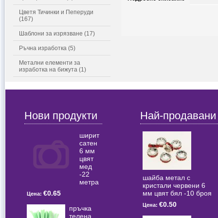
Цветя Тичинки и Пеперуди
(167)
Шаблони за изрязване (17)
Ръчна изработка (5)
Метални елементи за
изработка на бижута (1)
Нови продукти
Най-продавани
ширит
сатен
6 мм
цвят
мед
-22
шайба метал с
метра
кристали червени 6
мм цвят бял -10 броя
€0.65
Цена:
€0.50
Цена:
пръчка
телена