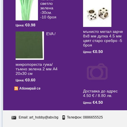
светлo
зелена
-30см.
-10 броя
€0.98
Цена:
мънисто метал зарче
EVA /
8x8 мм дупка 4.5 мм
цвят старо сребро -5
броя
€0.50
Цена:
микропореста гума/
тъмно зелена 2 мм А4
20x30 см
€0.60
Цена:
Абонирай се
Доставка до адрес
4.50 € / 8.80 лв.
€4.50
Цена:
Email:
art_hobby@abv.bg
Телефон: 0886655525