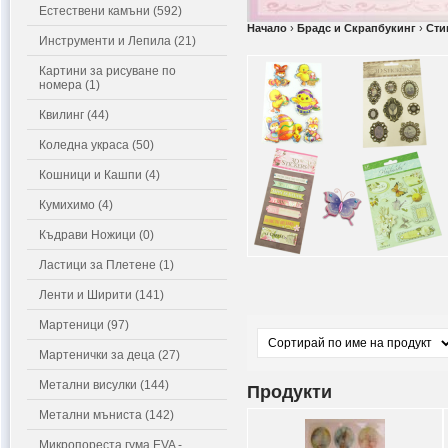
Естествени камъни (592)
Начало
›
Брадс и Скрапбукинг
›
Сти
Инструменти и Лепила (21)
Картини за рисуване по
номера (1)
Квилинг (44)
Коледна украса (50)
Кошници и Кашпи (4)
Кумихимо (4)
Къдрави Ножици (0)
Ластици за Плетене (1)
Ленти и Ширити (141)
Мартеници (97)
Мартенички за деца (27)
Метални висулки (144)
Продукти
Метални мъниста (142)
Микропореста гума EVA -