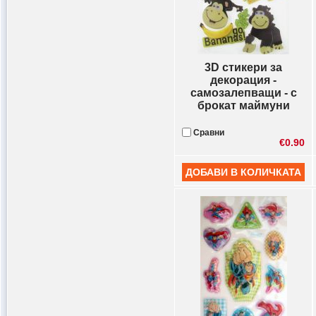
3D стикери за
декорация -
самозалепващи - с
брокат маймуни
Сравни
€0.90