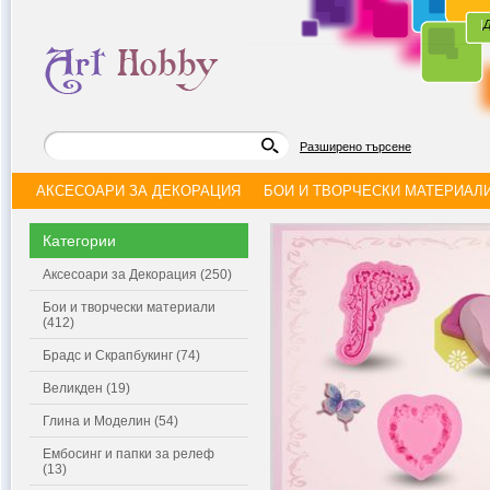
|
Д
Разширено търсене
АКСЕСОАРИ ЗА ДЕКОРАЦИЯ
БОИ И ТВОРЧЕСКИ МАТЕРИАЛ
Категории
Аксесоари за Декорация (250)
Бои и творчески материали
(412)
Брадс и Скрапбукинг (74)
Великден (19)
Глина и Моделин (54)
Ембосинг и папки за релеф
(13)