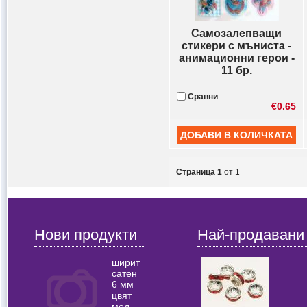
Самозалепващи
стикери с мъниста -
анимационни герои -
11 бр.
Сравни
€0.65
Страница 1
от 1
Нови продукти
Най-продавани
ширит
сатен
6 мм
цвят
мед