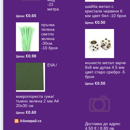
-22
шайба метал с
метра
кристали червени 6
мм цвят бял -10 броя
€0.65
Цена:
€0.50
Цена:
пръчка
телена
светлo
зелена
-30см.
-10 броя
€0.98
Цена:
мънисто метал зарче
EVA /
8x8 мм дупка 4.5 мм
цвят старо сребро -5
броя
€0.50
Цена:
микропореста гума/
тъмно зелена 2 мм А4
20x30 см
€0.60
Цена:
Абонирай се
Доставка до адрес
4.50 € / 8.80 лв.