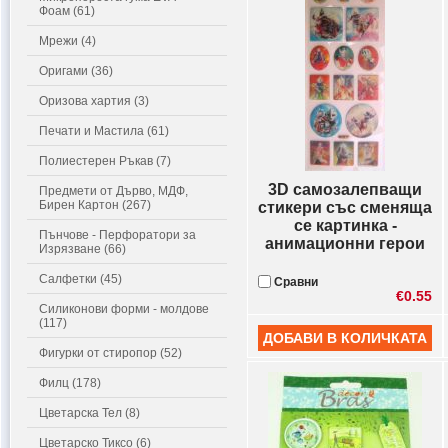
Фоам (61)
Мрежи (4)
Оригами (36)
Оризова хартия (3)
Печати и Мастила (61)
Полиестерен Ръкав (7)
3D самозалепващи
Предмети от Дърво, МДФ,
Бирен Картон (267)
стикери със сменяща
се картинка -
Пънчове - Перфоратори за
анимационни герои
Изрязване (66)
Салфетки (45)
Сравни
€0.55
Силиконови форми - молдове
(117)
Фигурки от стиропор (52)
Филц (178)
Цветарска Тел (8)
Цветарско Тиксо (6)