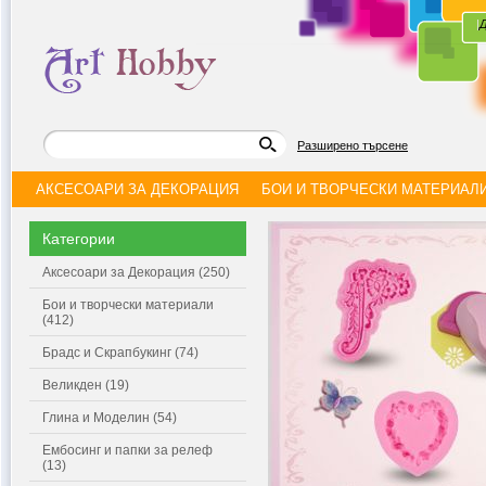
|
Д
Разширено търсене
АКСЕСОАРИ ЗА ДЕКОРАЦИЯ
БОИ И ТВОРЧЕСКИ МАТЕРИАЛ
Категории
Аксесоари за Декорация (250)
Бои и творчески материали
(412)
Брадс и Скрапбукинг (74)
Великден (19)
Глина и Моделин (54)
Ембосинг и папки за релеф
(13)