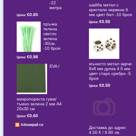
-22
шайба метал с
метра
кристали червени 6
мм цвят бял -10 броя
€0.65
Цена:
€0.50
Цена:
пръчка
телена
светлo
зелена
-30см.
-10 броя
€0.98
Цена:
мънисто метал зарче
EVA /
8x8 мм дупка 4.5 мм
цвят старо сребро -5
броя
€0.50
Цена:
микропореста гума/
тъмно зелена 2 мм А4
20x30 см
€0.60
Цена:
Абонирай се
Доставка до адрес
4.50 € / 8.80 лв.