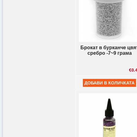
Брокат в бурканче цвя
сребро -7~9 грама
€0.