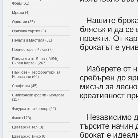
Фоам (61)
Мрежи (4)
Нашите брокати
Оригами (36)
блясък и да се
Оризова хартия (3)
проекти. От кар
Печати и Мастила (61)
брокатът е уни
Полиестерен Ръкав (7)
Предмети от Дърво, МДФ,
Бирен Картон (267)
Изберете от на
Пънчове - Перфоратори за
сребърен до яр
Изрязване (66)
мисъл за лесно
Салфетки (45)
креативност при
Силиконови форми - молдове
(117)
Фигурки от стиропор (52)
Независимо дал
Филц (178)
търсите начин 
Цветарска Тел (8)
брокат е идеал
Цветарско Тиксо (6)