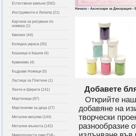
Естествени камъни (592)
Начало
›
Аксесоари за Декорация
›
Инструменти и Лепила (21)
Картини за рисуване по
номера (1)
Квилинг (44)
Коледна украса (50)
Кошници и Кашпи (4)
Кумихимо (4)
Къдрави Ножици (0)
Ластици за Плетене (1)
Добавете бл
Ленти и Ширити (141)
Открийте нашат
Мартеници (97)
добавяне на из
Мартенички за деца (27)
творчески прое
Метални висулки (144)
разнообразие от
Метални мъниста (142)
излъчване във 
Микропореста гума EVA -