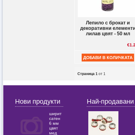
Лепило с брокат и
декоративни елемент
лилав цвят - 50 мл
€1.
Страница 1
от 1
Нови продукти
Най-продавани
ширит
сатен
6 мм
цвят
мед