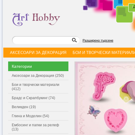
|
Д
Разширено търсене
АКСЕСОАРИ ЗА ДЕКОРАЦИЯ
БОИ И ТВОРЧЕСКИ МАТЕРИАЛ
Категории
Аксесоари за Декорация (250)
Бои и творчески материали
(412)
Брадс и Скрапбукинг (74)
Великден (19)
Глина и Моделин (54)
Ембосинг и папки за релеф
(13)