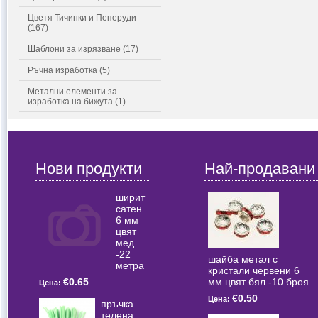
Цветя Тичинки и Пеперуди
(167)
Шаблони за изрязване (17)
Ръчна изработка (5)
Метални елементи за
изработка на бижута (1)
Нови продукти
Най-продавани
ширит
сатен
6 мм
цвят
мед
-22
шайба метал с
метра
кристали червени 6
мм цвят бял -10 броя
€0.65
Цена:
€0.50
Цена:
пръчка
телена