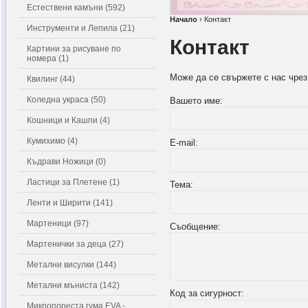
Естествени камъни (592)
Начало
›
Контакт
Инструменти и Лепила (21)
Контакт
Картини за рисуване по
номера (1)
Може да се свържете с нас чре
Квилинг (44)
Коледна украса (50)
Вашето име:
Кошници и Кашпи (4)
Кумихимо (4)
E-mail:
Къдрави Ножици (0)
Ластици за Плетене (1)
Тема:
Ленти и Ширити (141)
Мартеници (97)
Съобщение:
Мартенички за деца (27)
Метални висулки (144)
Метални мъниста (142)
Код за сигурност:
Микропореста гума EVA -