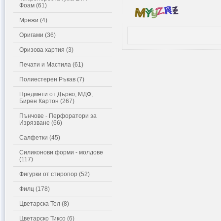
Фоам (61)
Мрежи (4)
Оригами (36)
Оризова хартия (3)
Печати и Мастила (61)
Полиестерен Ръкав (7)
Предмети от Дърво, МДФ,
Бирен Картон (267)
Пънчове - Перфоратори за
Изрязване (66)
Салфетки (45)
Силиконови форми - молдове
(117)
Фигурки от стиропор (52)
Филц (178)
Цветарска Тел (8)
Цветарско Тиксо (6)