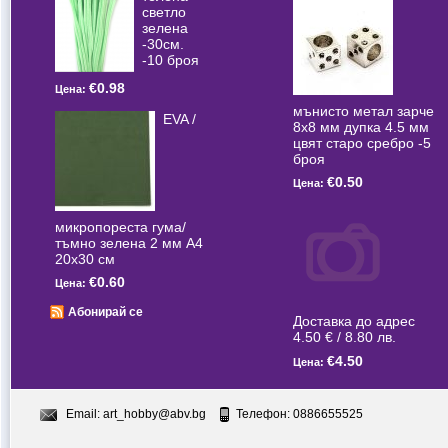
светлo
зелена
-30см.
-10 броя
€0.98
Цена:
мънисто метал зарче
EVA /
8x8 мм дупка 4.5 мм
цвят старо сребро -5
броя
€0.50
Цена:
микропореста гума/
тъмно зелена 2 мм А4
20x30 см
€0.60
Цена:
Абонирай се
Доставка до адрес
4.50 € / 8.80 лв.
€4.50
Цена:
Email:
art_hobby@abv.bg
Телефон: 0886655525