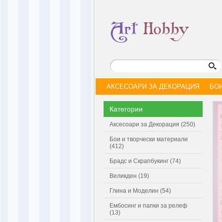
АКСЕСОАРИ ЗА ДЕКОРАЦИЯ
БО
Категории
Аксесоари за Декорация (250)
Бои и творчески материали
(412)
Брадс и Скрапбукинг (74)
Великден (19)
Глина и Моделин (54)
Ембосинг и папки за релеф
(13)