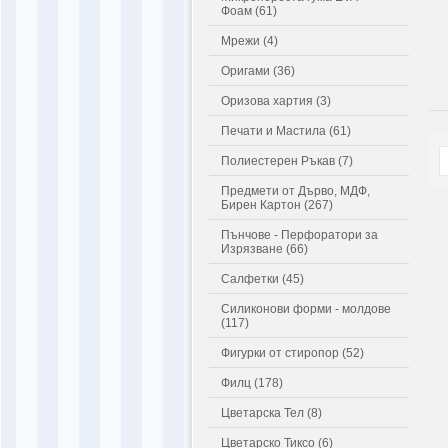
Фоам (61)
Мрежи (4)
Оригами (36)
Оризова хартия (3)
Печати и Мастила (61)
Полиестерен Ръкав (7)
Предмети от Дърво, МДФ,
Бирен Картон (267)
Пънчове - Перфоратори за
Изрязване (66)
Салфетки (45)
Силиконови форми - молдове
(117)
Фигурки от стиропор (52)
Филц (178)
Цветарска Тел (8)
Цветарско Тиксо (6)