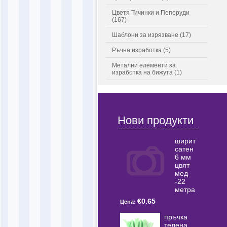
Цветя Тичинки и Пеперуди
(167)
Шаблони за изрязване (17)
Ръчна изработка (5)
Метални елементи за
изработка на бижута (1)
Нови продукти
ширит
сатен
6 мм
цвят
мед
-22
метра
€0.65
Цена:
пръчка
телена