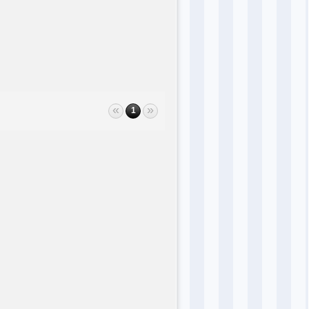
«
»
1