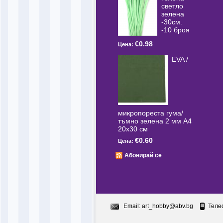
светлo
зелена
-30см.
-10 броя
€0.98
Цена:
EVA /
микропореста гума/
тъмно зелена 2 мм А4
20x30 см
€0.60
Цена:
Абонирай се
Email:
art_hobby@abv.bg
Теле