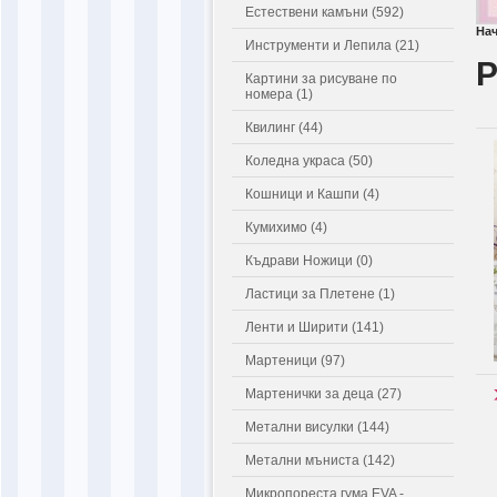
Естествени камъни (592)
На
Инструменти и Лепила (21)
Р
Картини за рисуване по
номера (1)
Квилинг (44)
Коледна украса (50)
Кошници и Кашпи (4)
Кумихимо (4)
Къдрави Ножици (0)
Ластици за Плетене (1)
Ленти и Ширити (141)
Мартеници (97)
Мартенички за деца (27)
Метални висулки (144)
Метални мъниста (142)
Микропореста гума EVA -