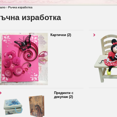
чало
›
Ръчна изработка
ъчна изработка
Картички (2)
Предмети с
декупаж (2)