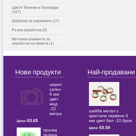
Цветя Тичинки и Пеперуди
(167)
Шаблони за изрязване (17)
Ръчна изработка (5)
Метални елементи за
изработка на бижута (1)
Нови продукти
Най-продавани
ширит
сатен
6 мм
цвят
мед
-22
шайба метал с
метра
кристали червени 6
мм цвят бял -10 броя
€0.65
Цена:
€0.50
Цена:
пръчка
телена