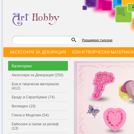
|
Д
Разширено търсене
АКСЕСОАРИ ЗА ДЕКОРАЦИЯ
БОИ И ТВОРЧЕСКИ МАТЕРИАЛ
Категории
Аксесоари за Декорация (250)
Бои и творчески материали
(412)
Брадс и Скрапбукинг (74)
Великден (19)
Глина и Моделин (54)
Ембосинг и папки за релеф
(13)