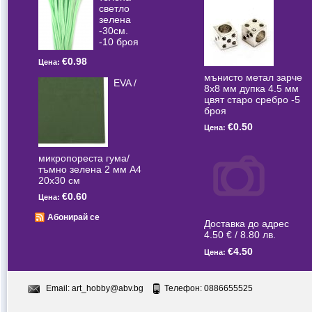
светлo
зелена
-30см.
-10 броя
€0.98
Цена:
мънисто метал зарче
EVA /
8x8 мм дупка 4.5 мм
цвят старо сребро -5
броя
€0.50
Цена:
микропореста гума/
тъмно зелена 2 мм А4
20x30 см
€0.60
Цена:
Абонирай се
Доставка до адрес
4.50 € / 8.80 лв.
€4.50
Цена:
Email:
art_hobby@abv.bg
Телефон: 0886655525