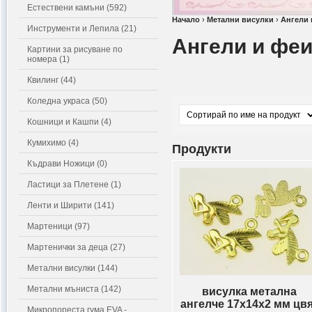
Естествени камъни (592)
Начало
›
Метални висулки
›
Ангели 
Инструменти и Лепила (21)
Ангели и фе
Картини за рисуване по
номера (1)
Квилинг (44)
Коледна украса (50)
Кошници и Кашпи (4)
Кумихимо (4)
Продукти
Къдрави Ножици (0)
Ластици за Плетене (1)
Ленти и Ширити (141)
Мартеници (97)
Мартенички за деца (27)
Метални висулки (144)
Метални мъниста (142)
висулка метална
ангелче 17х14х2 мм цв
Микропореста гума EVA -