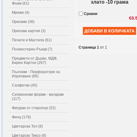
злато -10 грама
Фоам (61)
Мрежи (4)
Сравни
€0.
Оригами (36)
Оризова хартия (3)
Печати и Мастила (61)
Страница 1
от 1
Полиестерен Ръкав (7)
Предмети от Дърво, МДФ,
Бирен Картон (267)
Пънчове - Перфоратори за
Изрязване (66)
Салфетки (45)
Силиконови форми - молдове
(117)
Фигурки от стиропор (52)
Филц (178)
Цветарска Тел (8)
Цветарско Тиксо (6)