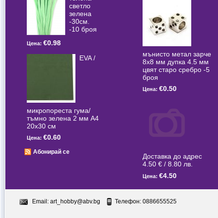
светлo
зелена
-30см.
-10 броя
€0.98
Цена:
мънисто метал зарче
EVA /
8x8 мм дупка 4.5 мм
цвят старо сребро -5
броя
€0.50
Цена:
микропореста гума/
тъмно зелена 2 мм А4
20x30 см
€0.60
Цена:
Абонирай се
Доставка до адрес
4.50 € / 8.80 лв.
€4.50
Цена:
Email:
art_hobby@abv.bg
Телефон: 0886655525