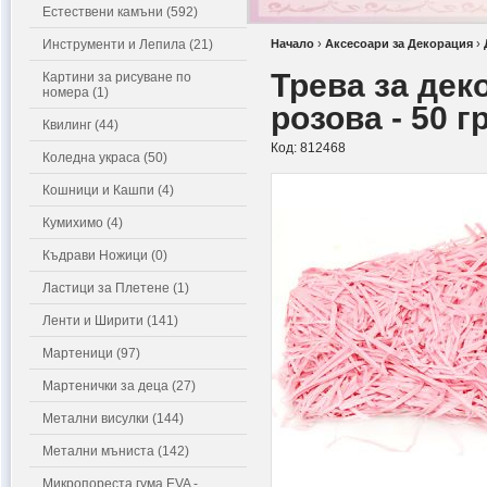
Естествени камъни (592)
Инструменти и Лепила (21)
Начало
›
Аксесоари за Декорация
›
Трева за дек
Картини за рисуване по
номера (1)
розова - 50 г
Квилинг (44)
Код:
812468
Коледна украса (50)
Кошници и Кашпи (4)
Кумихимо (4)
Къдрави Ножици (0)
Ластици за Плетене (1)
Ленти и Ширити (141)
Мартеници (97)
Мартенички за деца (27)
Метални висулки (144)
Метални мъниста (142)
Микропореста гума EVA -