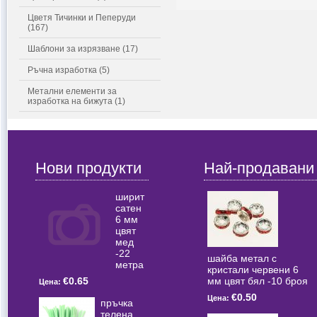
Цветя Тичинки и Пеперуди
(167)
Шаблони за изрязване (17)
Ръчна изработка (5)
Метални елементи за
изработка на бижута (1)
Нови продукти
Най-продавани
ширит
сатен
6 мм
цвят
мед
-22
шайба метал с
метра
кристали червени 6
мм цвят бял -10 броя
€0.65
Цена:
€0.50
Цена:
пръчка
телена