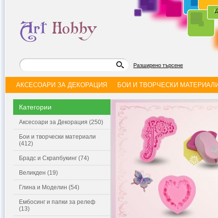
|
Д
Разширено търсене
АКСЕСОАРИ ЗА ДЕКОРАЦИЯ
БОИ И ТВОРЧЕСКИ МАТЕРИАЛ
Категории
Аксесоари за Декорация (250)
Бои и творчески материали
(412)
Брадс и Скрапбукинг (74)
Великден (19)
Глина и Моделин (54)
Ембосинг и папки за релеф
(13)