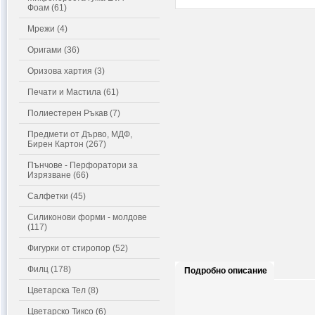
Фоам (61)
Мрежи (4)
Оригами (36)
Оризова хартия (3)
Печати и Мастила (61)
Полиестерен Ръкав (7)
Предмети от Дърво, МДФ,
Бирен Картон (267)
Пънчове - Перфоратори за
Изрязване (66)
Салфетки (45)
Силиконови форми - молдове
(117)
Фигурки от стиропор (52)
Филц (178)
Подробно описание
Цветарска Тел (8)
Цветарско Тиксо (6)