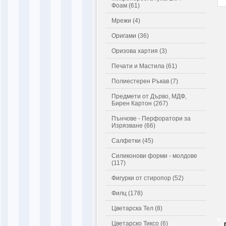
Фоам (61)
Мрежи (4)
Оригами (36)
Оризова хартия (3)
Печати и Мастила (61)
Полиестерен Ръкав (7)
Предмети от Дърво, МДФ,
Бирен Картон (267)
Пънчове - Перфоратори за
Изрязване (66)
Салфетки (45)
Силиконови форми - молдове
(117)
Фигурки от стиропор (52)
Филц (178)
Цветарска Тел (8)
Цветарско Тиксо (6)