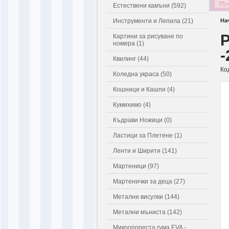
Естествени камъни (592)
Инструменти и Лепила (21)
На
Р
Картини за рисуване по
номера (1)
-
Квилинг (44)
Ко
Коледна украса (50)
Кошници и Кашпи (4)
Кумихимо (4)
Къдрави Ножици (0)
Ластици за Плетене (1)
Ленти и Ширити (141)
Мартеници (97)
Мартенички за деца (27)
Метални висулки (144)
Метални мъниста (142)
Микропореста гума EVA -