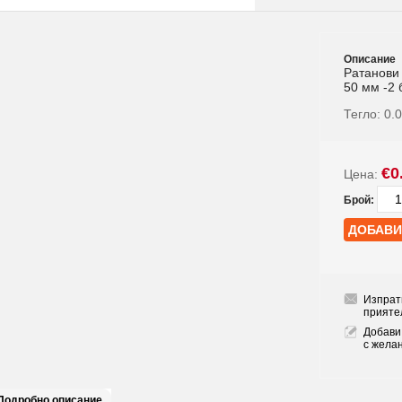
Описание
Ратанови 
50 мм -2 
Тегло:
0.
€0
Цена:
Брой:
Изпрат
прияте
Добави
с жела
Подробно описание