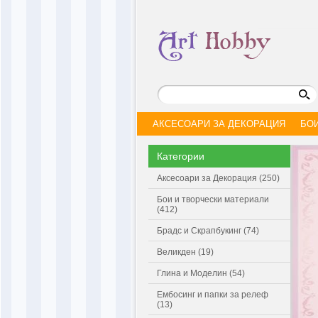
АКСЕСОАРИ ЗА ДЕКОРАЦИЯ
БО
Категории
Аксесоари за Декорация (250)
Бои и творчески материали
(412)
Брадс и Скрапбукинг (74)
Великден (19)
Глина и Моделин (54)
Ембосинг и папки за релеф
(13)