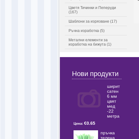
Цветя Тичинки и Пеперуди
(167)
Шаблони за изрязване (17)
Ръчна изработка (5)
Метални елементи за
изработка на бижута (1)
Нови продукти
ширит
сатен
6 мм
цвят
мед
-22
метра
€0.65
Цена:
пръчка
телена