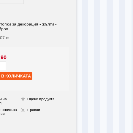
топки за декорация - жълти -
броя
007
кг
.90
и на
Оцени продукта
л
 в списъка
Сравни
ния