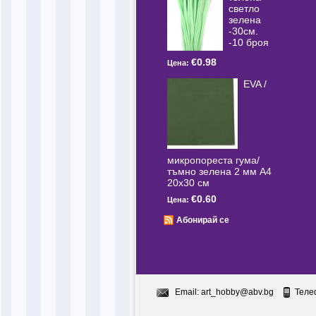
светлo
зелена
-30см.
-10 броя
€0.98
Цена:
EVA /
микропореста гума/
тъмно зелена 2 мм А4
20x30 см
€0.60
Цена:
Абонирай се
Email:
art_hobby@abv.bg
Теле