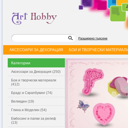
|
Д
Разширено търсене
АКСЕСОАРИ ЗА ДЕКОРАЦИЯ
БОИ И ТВОРЧЕСКИ МАТЕРИАЛ
Категории
Аксесоари за Декорация (250)
Бои и творчески материали
(412)
Брадс и Скрапбукинг (74)
Великден (19)
Глина и Моделин (54)
Ембосинг и папки за релеф
(13)