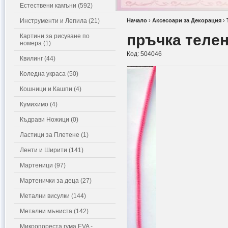
Естествени камъни (592)
Инструменти и Лепила (21)
Начало
›
Аксесоари за Декорация
›
пръчка телен
Картини за рисуване по
номера (1)
Код:
504046
Квилинг (44)
Коледна украса (50)
Кошници и Кашпи (4)
Кумихимо (4)
Къдрави Ножици (0)
Ластици за Плетене (1)
Ленти и Ширити (141)
Мартеници (97)
Мартенички за деца (27)
Метални висулки (144)
Метални мъниста (142)
Микропореста гума EVA -