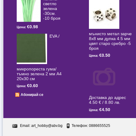
светлo
зелена
-30см.
-10 броя
€0.98
Цена:
мънисто метал зарче
EVA /
8x8 мм дупка 4.5 мм
цвят старо сребро -5
броя
€0.50
Цена:
микропореста гума/
тъмно зелена 2 мм А4
20x30 см
€0.60
Цена:
Абонирай се
Доставка до адрес
4.50 € / 8.80 лв.
€4.50
Цена:
Email:
art_hobby@abv.bg
Телефон: 0886655525