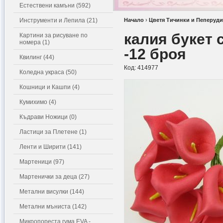
Естествени камъни (592)
Инструменти и Лепила (21)
Начало
›
Цветя Тичинки и Пеперуди
калия букет 
Картини за рисуване по
номера (1)
-12 броя
Квилинг (44)
Код:
414977
Коледна украса (50)
Кошници и Кашпи (4)
Кумихимо (4)
Къдрави Ножици (0)
Ластици за Плетене (1)
Ленти и Ширити (141)
Мартеници (97)
Мартенички за деца (27)
Метални висулки (144)
Метални мъниста (142)
Микропореста гума EVA -