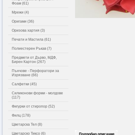
Фоам (61)
Мрежи (4)
Оригами (36)
Оризова хартия (3)
Печати и Мастила (61)
Полиестерен Ръкав (7)
Предмети от Дърво, МДФ,
Бирен Картон (267)
Пънчове - Перфоратори за
Изрязване (66)
Салфетки (45)
Силиконови форми - молдове
(117)
Фигурки от стиропор (52)
Филц (178)
Цветарска Тел (8)
Цветарско Тиксо (6)
Подробно описание