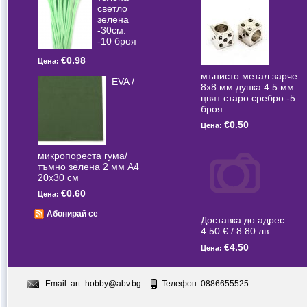
светлo
зелена
-30см.
-10 броя
€0.98
Цена:
мънисто метал зарче
EVA /
8x8 мм дупка 4.5 мм
цвят старо сребро -5
броя
€0.50
Цена:
микропореста гума/
тъмно зелена 2 мм А4
20x30 см
€0.60
Цена:
Абонирай се
Доставка до адрес
4.50 € / 8.80 лв.
€4.50
Цена:
Email:
art_hobby@abv.bg
Телефон: 0886655525