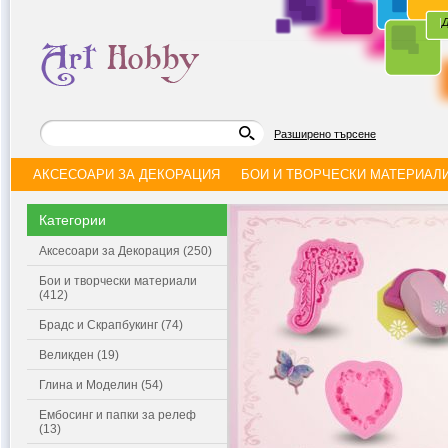
|
Д
Разширено търсене
АКСЕСОАРИ ЗА ДЕКОРАЦИЯ
БОИ И ТВОРЧЕСКИ МАТЕРИАЛ
Категории
Аксесоари за Декорация (250)
Бои и творчески материали
(412)
Брадс и Скрапбукинг (74)
Великден (19)
Глина и Моделин (54)
Ембосинг и папки за релеф
(13)