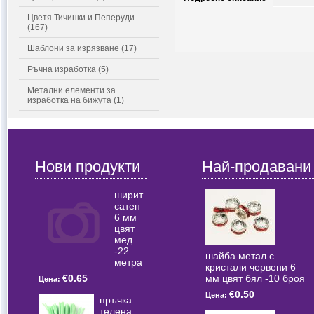
Цветя Тичинки и Пеперуди
(167)
Шаблони за изрязване (17)
Ръчна изработка (5)
Метални елементи за
изработка на бижута (1)
Нови продукти
Най-продавани
ширит
сатен
6 мм
цвят
мед
-22
шайба метал с
метра
кристали червени 6
мм цвят бял -10 броя
€0.65
Цена:
€0.50
Цена:
пръчка
телена