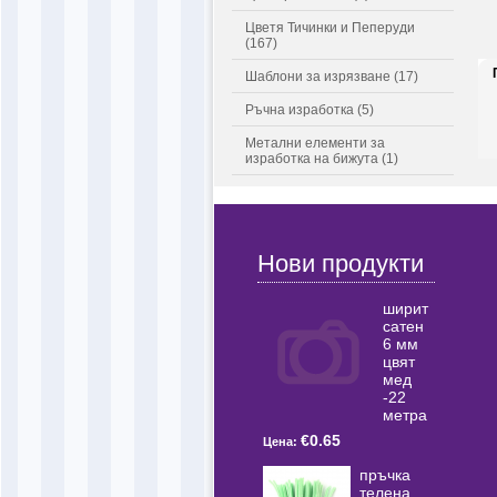
Цветя Тичинки и Пеперуди
(167)
Шаблони за изрязване (17)
Ръчна изработка (5)
Метални елементи за
изработка на бижута (1)
Нови продукти
ширит
сатен
6 мм
цвят
мед
-22
метра
€0.65
Цена:
пръчка
телена