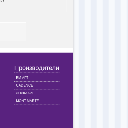
ния
Производители
ЕМ АРТ
CADENCE
ЛОРКААРТ
MONT MARTE