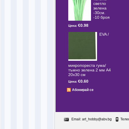
светлo
зелена
-30см.
-10 броя
€0.98
Цена:
EVA /
микропореста гума/
тъмно зелена 2 мм А4
20x30 см
€0.60
Цена:
Абонирай се
Email:
art_hobby@abv.bg
Теле