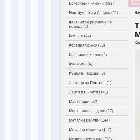
Естествени камъни (592)
Инструменти и Лепила (21)
На
т
Картини за рисуване по
номера (1)
Квилинг (44)
Ко
Коледна украса (50)
Кошници и Кашпи (4)
Кумихимо (4)
Къдрави Ножици (0)
Ластици за Плетене (1)
Ленти и Ширити (141)
Мартеници (97)
Мартенички за деца (27)
Метални висулки (144)
Метални мъниста (142)
Микропореста гума EVA -