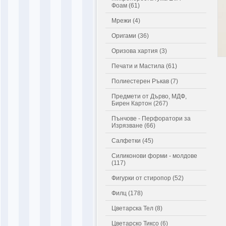
Фоам (61)
Мрежи (4)
Оригами (36)
Оризова хартия (3)
Печати и Мастила (61)
Полиестерен Ръкав (7)
Предмети от Дърво, МДФ,
Бирен Картон (267)
Пънчове - Перфоратори за
Изрязване (66)
Салфетки (45)
Силиконови форми - молдове
(117)
Фигурки от стиропор (52)
Филц (178)
Цветарска Тел (8)
Цветарско Тиксо (6)