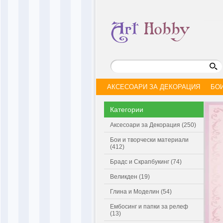
АКСЕСОАРИ ЗА ДЕКОРАЦИЯ
БО
Категории
Аксесоари за Декорация (250)
Бои и творчески материали
(412)
Брадс и Скрапбукинг (74)
Великден (19)
Глина и Моделин (54)
Ембосинг и папки за релеф
(13)