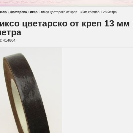
чало
›
Цветарско Тиксо
›
тиксо цветарско от креп 13 мм кафяво ± 28 метра
иксо цветарско от креп 13 мм
метра
д:
414864