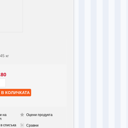
045
кг
.80
и на
Оцени продукта
л
 в списъка
Сравни