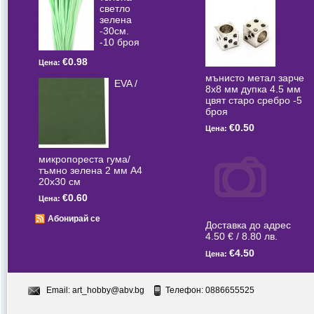
светлo
зелена
-30см.
-10 броя
€0.98
Цена:
мънисто метал зарче
EVA /
8x8 мм дупка 4.5 мм
цвят старо сребро -5
броя
€0.50
Цена:
микропореста гума/
тъмно зелена 2 мм А4
20x30 см
€0.60
Цена:
Абонирай се
Доставка до адрес
4.50 € / 8.80 лв.
€4.50
Цена:
Email:
art_hobby@abv.bg
Телефон: 0886655525