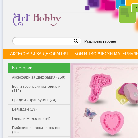
|
Д
Разширено търсене
АКСЕСОАРИ ЗА ДЕКОРАЦИЯ
БОИ И ТВОРЧЕСКИ МАТЕРИАЛ
Категории
Аксесоари за Декорация (250)
Бои и творчески материали
(412)
Брадс и Скрапбукинг (74)
Великден (19)
Глина и Моделин (54)
Ембосинг и папки за релеф
(13)