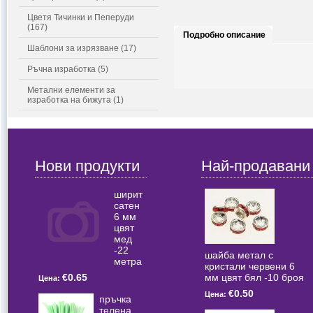
Цветя Тичинки и Пеперуди
(167)
Подробно описание
Шаблони за изрязване (17)
Ръчна изработка (5)
Метални елементи за
изработка на бижута (1)
Нови продукти
Най-продавани
ширит
сатен
6 мм
цвят
мед
-22
шайба метал с
метра
кристали червени 6
мм цвят бял -10 броя
€0.65
Цена:
€0.50
Цена:
пръчка
телена