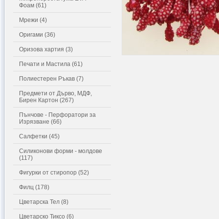
Фоам (61)
Мрежи (4)
Оригами (36)
Оризова хартия (3)
Печати и Мастила (61)
Полиестерен Ръкав (7)
Предмети от Дърво, МДФ,
Бирен Картон (267)
Пънчове - Перфоратори за
Изрязване (66)
Салфетки (45)
Силиконови форми - молдове
(117)
Фигурки от стиропор (52)
Филц (178)
Цветарска Тел (8)
Цветарско Тиксо (6)