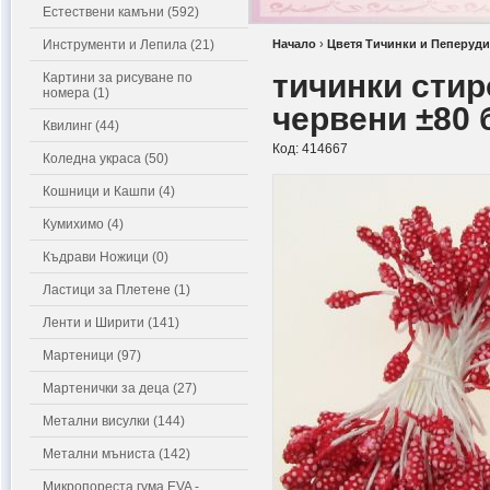
Естествени камъни (592)
Инструменти и Лепила (21)
Начало
›
Цветя Тичинки и Пеперуди
тичинки стир
Картини за рисуване по
номера (1)
червени ±80 
Квилинг (44)
Код:
414667
Коледна украса (50)
Кошници и Кашпи (4)
Кумихимо (4)
Къдрави Ножици (0)
Ластици за Плетене (1)
Ленти и Ширити (141)
Мартеници (97)
Мартенички за деца (27)
Метални висулки (144)
Метални мъниста (142)
Микропореста гума EVA -