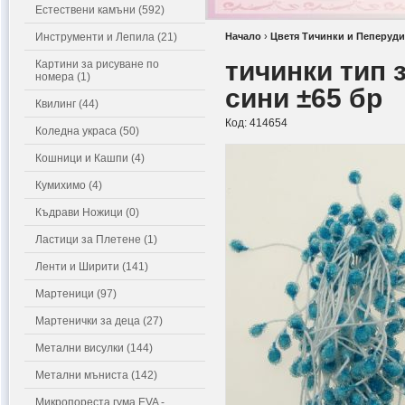
Естествени камъни (592)
Инструменти и Лепила (21)
Начало
›
Цветя Тичинки и Пеперуди
тичинки тип 
Картини за рисуване по
номера (1)
сини ±65 бр
Квилинг (44)
Код:
414654
Коледна украса (50)
Кошници и Кашпи (4)
Кумихимо (4)
Къдрави Ножици (0)
Ластици за Плетене (1)
Ленти и Ширити (141)
Мартеници (97)
Мартенички за деца (27)
Метални висулки (144)
Метални мъниста (142)
Микропореста гума EVA -