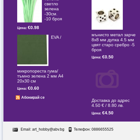
светлo
зелена
-30см.
-10 броя
€0.98
Цена:
мънисто метал зарче
EVA /
8x8 мм дупка 4.5 мм
цвят старо сребро -5
броя
€0.50
Цена:
микропореста гума/
тъмно зелена 2 мм А4
20x30 см
€0.60
Цена:
Абонирай се
Доставка до адрес
4.50 € / 8.80 лв.
€4.50
Цена:
Email:
art_hobby@abv.bg
Телефон: 0886655525