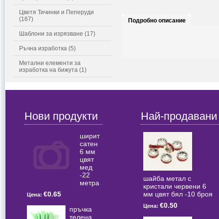
Цветя Тичинки и Пеперуди
(167)
Подробно описание
Шаблони за изрязване (17)
Ръчна изработка (5)
Метални елементи за
изработка на бижута (1)
Нови продукти
Най-продавани
ширит
сатен
6 мм
цвят
мед
-22
шайба метал с
метра
кристали червени 6
мм цвят бял -10 броя
€0.65
Цена:
€0.50
Цена:
пръчка
телена