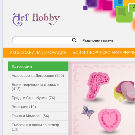
|
Д
Разширено търсене
АКСЕСОАРИ ЗА ДЕКОРАЦИЯ
БОИ И ТВОРЧЕСКИ МАТЕРИАЛ
Категории
Аксесоари за Декорация (250)
Бои и творчески материали
(412)
Брадс и Скрапбукинг (74)
Великден (19)
Глина и Моделин (54)
Ембосинг и папки за релеф
(13)