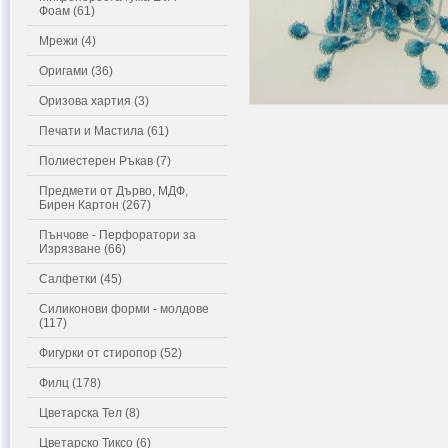
Фоам (61)
Мрежи (4)
Оригами (36)
Оризова хартия (3)
Печати и Мастила (61)
Полиестерен Ръкав (7)
Предмети от Дърво, МДФ,
Бирен Картон (267)
Пънчове - Перфоратори за
Изрязване (66)
Салфетки (45)
Силиконови форми - молдове
(117)
Фигурки от стиропор (52)
Филц (178)
Цветарска Тел (8)
Цветарско Тиксо (6)