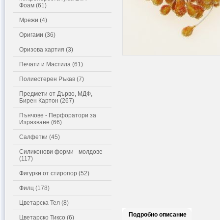
Фоам (61)
Мрежи (4)
Оригами (36)
Оризова хартия (3)
Печати и Мастила (61)
Полиестерен Ръкав (7)
Предмети от Дърво, МДФ,
Бирен Картон (267)
Пънчове - Перфоратори за
Изрязване (66)
Салфетки (45)
Силиконови форми - молдове
(117)
Фигурки от стиропор (52)
Филц (178)
Цветарска Тел (8)
Подробно описание
Цветарско Тиксо (6)