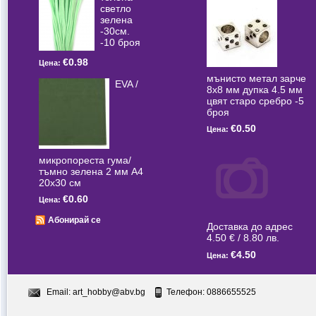
светлo
зелена
-30см.
-10 броя
€0.98
Цена:
мънисто метал зарче
EVA /
8x8 мм дупка 4.5 мм
цвят старо сребро -5
броя
€0.50
Цена:
микропореста гума/
тъмно зелена 2 мм А4
20x30 см
€0.60
Цена:
Абонирай се
Доставка до адрес
4.50 € / 8.80 лв.
€4.50
Цена:
Email:
art_hobby@abv.bg
Телефон: 0886655525