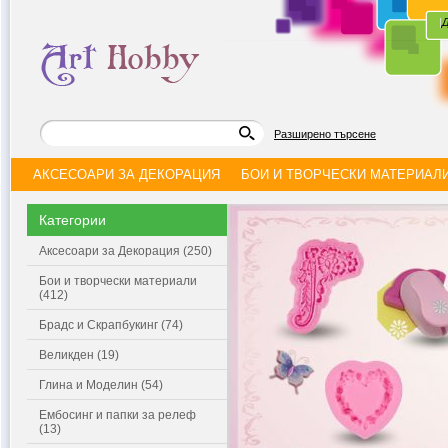
|
Д
Разширено търсене
АКСЕСОАРИ ЗА ДЕКОРАЦИЯ
БОИ И ТВОРЧЕСКИ МАТЕРИАЛ
Категории
Аксесоари за Декорация (250)
Бои и творчески материали
(412)
Брадс и Скрапбукинг (74)
Великден (19)
Глина и Моделин (54)
Ембосинг и папки за релеф
(13)