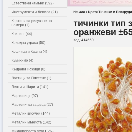
Естествени камъни (592)
Инструменти и Лепила (21)
Начало
›
Цветя Тичинки и Пеперуди
тичинки тип 
Картини за рисуване по
номера (1)
оранжеви ±65
Квилинг (44)
Код:
414650
Коледна украса (50)
Кошници и Кашпи (4)
Кумихимо (4)
Къдрави Ножици (0)
Ластици за Плетене (1)
Ленти и Ширити (141)
Мартеници (97)
Мартенички за деца (27)
Метални висулки (144)
Метални мъниста (142)
Микропореста гума EVA -