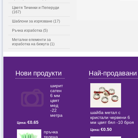
Цветя Тичинки и Пеперуди
(167)
Шаблони за изрязване (17)
Ръчна изработка (5)
Метални елементи за
изработка на бижута (1)
Нови продукти
Най-продавани
ширит
сатен
6 мм
цвят
мед
-22
шайба метал с
метра
кристали червени 6
мм цвят бял -10 броя
€0.65
Цена:
€0.50
Цена:
пръчка
телена