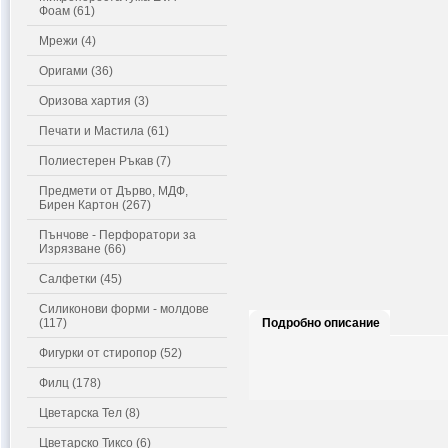
Фоам (61)
Мрежи (4)
Оригами (36)
Оризова хартия (3)
Печати и Мастила (61)
Полиестерен Ръкав (7)
Предмети от Дърво, МДФ,
Бирен Картон (267)
Пънчове - Перфоратори за
Изрязване (66)
Салфетки (45)
Силиконови форми - молдове
(117)
Подробно описание
Фигурки от стиропор (52)
Филц (178)
Цветарска Тел (8)
Цветарско Тиксо (6)