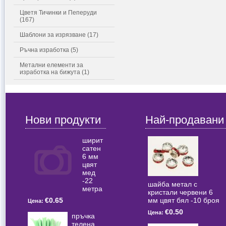
Цветя Тичинки и Пеперуди
(167)
Шаблони за изрязване (17)
Ръчна изработка (5)
Метални елементи за
изработка на бижута (1)
Нови продукти
Най-продавани
ширит
сатен
6 мм
цвят
мед
-22
шайба метал с
метра
кристали червени 6
мм цвят бял -10 броя
€0.65
Цена:
€0.50
Цена:
пръчка
телена