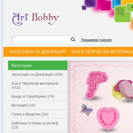
|
Д
Разширено търсене
АКСЕСОАРИ ЗА ДЕКОРАЦИЯ
БОИ И ТВОРЧЕСКИ МАТЕРИАЛ
Категории
Аксесоари за Декорация (250)
Бои и творчески материали
(412)
Брадс и Скрапбукинг (74)
Великден (19)
Глина и Моделин (54)
Ембосинг и папки за релеф
(13)