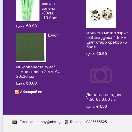
светлo
зелена
-30см.
-10 броя
€0.98
Цена:
мънисто метал зарче
EVA /
8x8 мм дупка 4.5 мм
цвят старо сребро -5
броя
€0.50
Цена:
микропореста гума/
тъмно зелена 2 мм А4
20x30 см
€0.60
Цена:
Абонирай се
Доставка до адрес
4.50 € / 8.80 лв.
€4.50
Цена:
Email:
art_hobby@abv.bg
Телефон: 0886655525