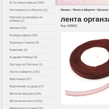
Естествени камъни (592)
Инструменти и Лепила (21)
Начало
›
Ленти и Ширити
›
Органза
лента органз
Картини за рисуване по
номера (1)
Код:
408802
Квилинг (44)
Коледна украса (50)
Кошници и Кашпи (4)
Кумихимо (4)
Къдрави Ножици (0)
Ластици за Плетене (1)
Ленти и Ширити (141)
Мартеници (97)
Мартенички за деца (27)
Метални висулки (144)
Метални мъниста (142)
Микропореста гума EVA -