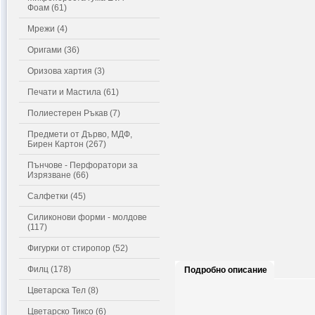
Фоам (61)
Мрежи (4)
Оригами (36)
Оризова хартия (3)
Печати и Мастила (61)
Полиестерен Ръкав (7)
Предмети от Дърво, МДФ,
Бирен Картон (267)
Пънчове - Перфоратори за
Изрязване (66)
Салфетки (45)
Силиконови форми - молдове
(117)
Фигурки от стиропор (52)
Филц (178)
Подробно описание
Цветарска Тел (8)
Цветарско Тиксо (6)