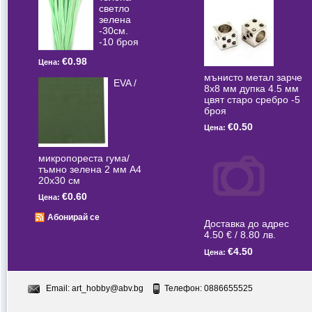
светлo
зелена
-30см.
-10 броя
€0.98
Цена:
мънисто метал зарче
EVA /
8x8 мм дупка 4.5 мм
цвят старо сребро -5
броя
€0.50
Цена:
микропореста гума/
тъмно зелена 2 мм А4
20x30 см
€0.60
Цена:
Абонирай се
Доставка до адрес
4.50 € / 8.80 лв.
€4.50
Цена:
Email:
art_hobby@abv.bg
Телефон: 0886655525