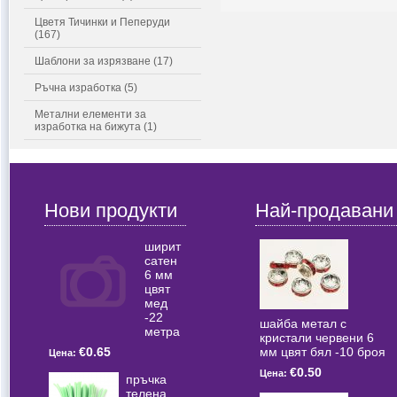
Цветя Тичинки и Пеперуди
(167)
Шаблони за изрязване (17)
Ръчна изработка (5)
Метални елементи за
изработка на бижута (1)
Нови продукти
Най-продавани
ширит
сатен
6 мм
цвят
мед
-22
шайба метал с
метра
кристали червени 6
мм цвят бял -10 броя
€0.65
Цена:
€0.50
Цена:
пръчка
телена