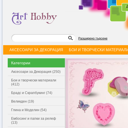
|
Д
Разширено търсене
АКСЕСОАРИ ЗА ДЕКОРАЦИЯ
БОИ И ТВОРЧЕСКИ МАТЕРИАЛ
Категории
Аксесоари за Декорация (250)
Бои и творчески материали
(412)
Брадс и Скрапбукинг (74)
Великден (19)
Глина и Моделин (54)
Ембосинг и папки за релеф
(13)