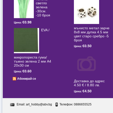
светлo
зелена
-30см.
-10 броя
€0.98
Цена:
мънисто метал зарче
EVA /
8x8 мм дупка 4.5 мм
цвят старо сребро -5
броя
€0.50
Цена:
микропореста гума/
тъмно зелена 2 мм А4
20x30 см
€0.60
Цена:
Абонирай се
Доставка до адрес
4.50 € / 8.80 лв.
€4.50
Цена:
Email:
art_hobby@abv.bg
Телефон: 0886655525