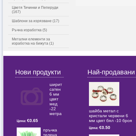
Цветя Тичинки и Пеперуди
(167)
Шаблони за изрязване (17)
Ръчна изработка (5)
Метални елементи за
изработка на бижута (1)
Нови продукти
Най-продавани
ширит
сатен
6 мм
цвят
мед
-22
шайба метал с
метра
кристали червени 6
мм цвят бял -10 броя
€0.65
Цена:
€0.50
Цена:
пръчка
телена