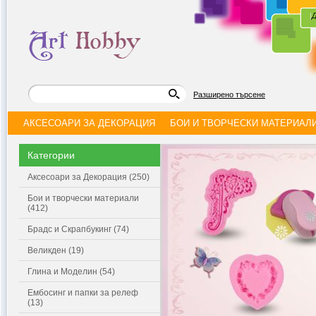
|
Д
Разширено търсене
АКСЕСОАРИ ЗА ДЕКОРАЦИЯ
БОИ И ТВОРЧЕСКИ МАТЕРИАЛ
Категории
Аксесоари за Декорация (250)
Бои и творчески материали
(412)
Брадс и Скрапбукинг (74)
Великден (19)
Глина и Моделин (54)
Ембосинг и папки за релеф
(13)