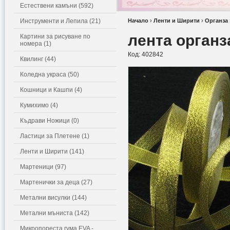
Естествени камъни (592)
Инструменти и Лепила (21)
Начало
›
Ленти и Ширити
›
Органза
лента органз
Картини за рисуване по
номера (1)
Код:
402842
Квилинг (44)
Коледна украса (50)
Кошници и Кашпи (4)
Кумихимо (4)
Къдрави Ножици (0)
Ластици за Плетене (1)
Ленти и Ширити (141)
Мартеници (97)
Мартенички за деца (27)
Метални висулки (144)
Метални мъниста (142)
Микропореста гума EVA -