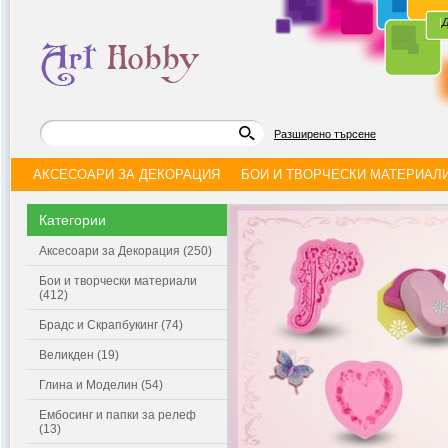
|
Д
Разширено търсене
АКСЕСОАРИ ЗА ДЕКОРАЦИЯ
БОИ И ТВОРЧЕСКИ МАТЕРИАЛ
Категории
Аксесоари за Декорация (250)
Бои и творчески материали
(412)
Брадс и Скрапбукинг (74)
Великден (19)
Глина и Моделин (54)
Ембосинг и папки за релеф
(13)