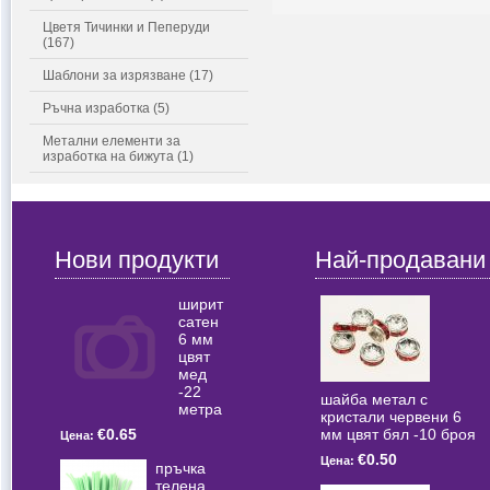
Цветя Тичинки и Пеперуди
(167)
Шаблони за изрязване (17)
Ръчна изработка (5)
Метални елементи за
изработка на бижута (1)
Нови продукти
Най-продавани
ширит
сатен
6 мм
цвят
мед
-22
шайба метал с
метра
кристали червени 6
мм цвят бял -10 броя
€0.65
Цена:
€0.50
Цена:
пръчка
телена