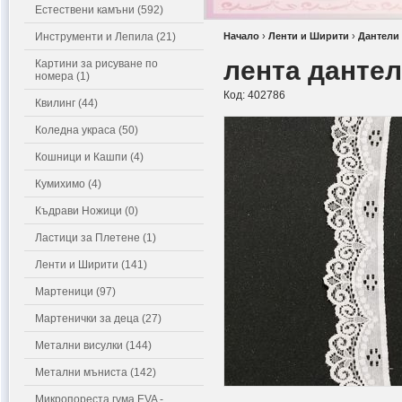
Естествени камъни (592)
Инструменти и Лепила (21)
Начало
›
Ленти и Ширити
›
Дантели
лента дантел
Картини за рисуване по
номера (1)
Код:
402786
Квилинг (44)
Коледна украса (50)
Кошници и Кашпи (4)
Кумихимо (4)
Къдрави Ножици (0)
Ластици за Плетене (1)
Ленти и Ширити (141)
Мартеници (97)
Мартенички за деца (27)
Метални висулки (144)
Метални мъниста (142)
Микропореста гума EVA -