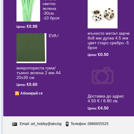
светлo
зелена
-30см.
-10 броя
€0.98
Цена:
мънисто метал зарче
EVA /
8x8 мм дупка 4.5 мм
цвят старо сребро -5
броя
€0.50
Цена:
микропореста гума/
тъмно зелена 2 мм А4
20x30 см
€0.60
Цена:
Абонирай се
Доставка до адрес
4.50 € / 8.80 лв.
€4.50
Цена:
Email:
art_hobby@abv.bg
Телефон: 0886655525