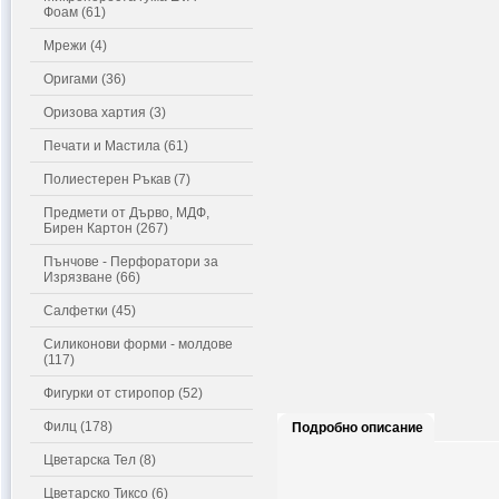
Фоам (61)
Мрежи (4)
Оригами (36)
Оризова хартия (3)
Печати и Мастила (61)
Полиестерен Ръкав (7)
Предмети от Дърво, МДФ,
Бирен Картон (267)
Пънчове - Перфоратори за
Изрязване (66)
Салфетки (45)
Силиконови форми - молдове
(117)
Фигурки от стиропор (52)
Филц (178)
Подробно описание
Цветарска Тел (8)
Цветарско Тиксо (6)