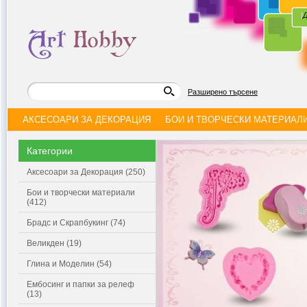
|
Д
Разширено търсене
АКСЕСОАРИ ЗА ДЕКОРАЦИЯ
БОИ И ТВОРЧЕСКИ МАТЕРИАЛ
Категории
Аксесоари за Декорация (250)
Бои и творчески материали
(412)
Брадс и Скрапбукинг (74)
Великден (19)
Глина и Моделин (54)
Ембосинг и папки за релеф
(13)