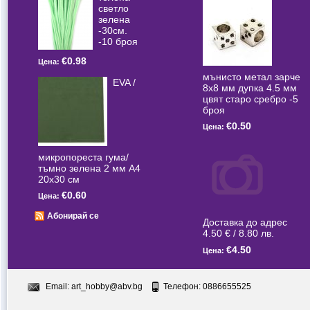
светлo
зелена
-30см.
-10 броя
€0.98
Цена:
мънисто метал зарче
EVA /
8x8 мм дупка 4.5 мм
цвят старо сребро -5
броя
€0.50
Цена:
микропореста гума/
тъмно зелена 2 мм А4
20x30 см
€0.60
Цена:
Абонирай се
Доставка до адрес
4.50 € / 8.80 лв.
€4.50
Цена:
Email:
art_hobby@abv.bg
Телефон: 0886655525