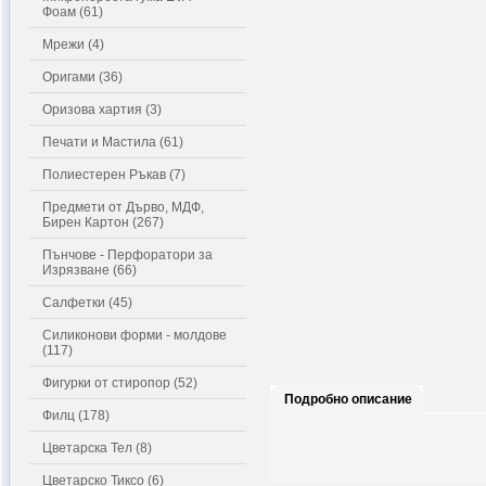
Фоам (61)
Мрежи (4)
Оригами (36)
Оризова хартия (3)
Печати и Мастила (61)
Полиестерен Ръкав (7)
Предмети от Дърво, МДФ,
Бирен Картон (267)
Пънчове - Перфоратори за
Изрязване (66)
Салфетки (45)
Силиконови форми - молдове
(117)
Фигурки от стиропор (52)
Подробно описание
Филц (178)
Цветарска Тел (8)
Цветарско Тиксо (6)