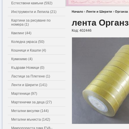
Естествени камъни (592)
Инструменти и Лепила (21)
Начало
›
Ленти и Ширити
›
Органза
лента Органз
Картини за рисуване по
номера (1)
Код:
402446
Квилинг (44)
Коледна украса (50)
Кошници и Кашпи (4)
Кумихимо (4)
Къдрави Ножици (0)
Ластици за Плетене (1)
Ленти и Ширити (141)
Мартеници (97)
Мартенички за деца (27)
Метални висулки (144)
Метални мъниста (142)
Микропореста гума EVA -