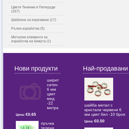
Цветя Тичинки и Пеперуди
(167)
Шаблони за изрязване (17)
Ръчна изработка (5)
Метални елементи за
изработка на бижута (1)
Нови продукти
Най-продавани
ширит
сатен
6 мм
цвят
мед
-22
шайба метал с
метра
кристали червени 6
мм цвят бял -10 броя
€0.65
Цена:
€0.50
Цена:
пръчка
телена