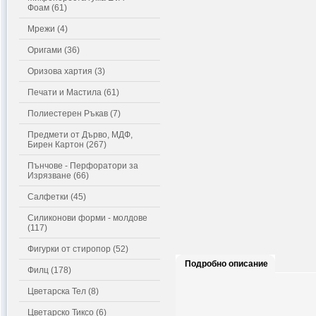
Фоам (61)
Мрежи (4)
Оригами (36)
Оризова хартия (3)
Печати и Мастила (61)
Полиестерен Ръкав (7)
Предмети от Дърво, МДФ,
Бирен Картон (267)
Пънчове - Перфоратори за
Изрязване (66)
Салфетки (45)
Силиконови форми - молдове
(117)
Фигурки от стиропор (52)
Подробно описание
Филц (178)
Цветарска Тел (8)
Цветарско Тиксо (6)