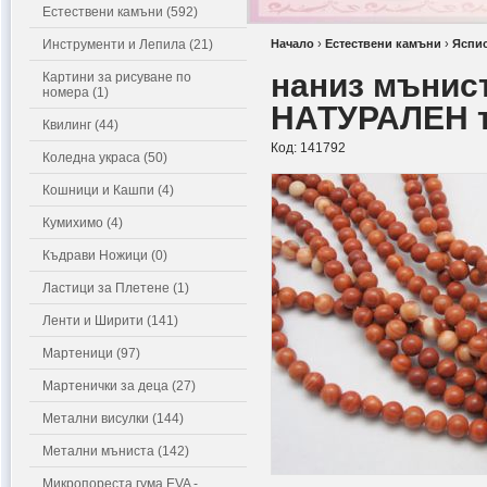
Естествени камъни (592)
Инструменти и Лепила (21)
Начало
›
Естествени камъни
›
Яспи
наниз мънис
Картини за рисуване по
номера (1)
НАТУРАЛЕН т
Квилинг (44)
Код:
141792
Коледна украса (50)
Кошници и Кашпи (4)
Кумихимо (4)
Къдрави Ножици (0)
Ластици за Плетене (1)
Ленти и Ширити (141)
Мартеници (97)
Мартенички за деца (27)
Метални висулки (144)
Метални мъниста (142)
Микропореста гума EVA -