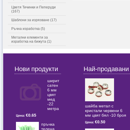
Цветя Тичинки и Пеперуди
(167)
Шаблони за изрязване (17)
Ръчна изработка (5)
Метални елементи за
изработка на бижута (1)
Нови продукти
Най-продавани
ширит
сатен
6 мм
цвят
мед
-22
шайба метал с
метра
кристали червени 6
мм цвят бял -10 броя
€0.65
Цена:
€0.50
Цена:
пръчка
телена