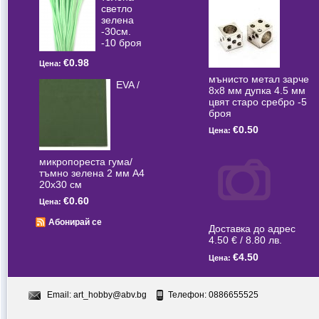
светлo
зелена
-30см.
-10 броя
€0.98
Цена:
мънисто метал зарче
EVA /
8x8 мм дупка 4.5 мм
цвят старо сребро -5
броя
€0.50
Цена:
микропореста гума/
тъмно зелена 2 мм А4
20x30 см
€0.60
Цена:
Абонирай се
Доставка до адрес
4.50 € / 8.80 лв.
€4.50
Цена:
Email:
art_hobby@abv.bg
Телефон: 0886655525