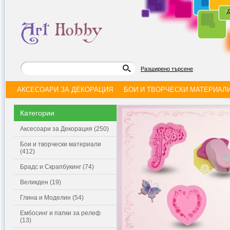
|
Д
Разширено търсене
АКСЕСОАРИ ЗА ДЕКОРАЦИЯ
БОИ И ТВОРЧЕСКИ МАТЕРИАЛ
Категории
Аксесоари за Декорация (250)
Бои и творчески материали
(412)
Брадс и Скрапбукинг (74)
Великден (19)
Глина и Моделин (54)
Ембосинг и папки за релеф
(13)