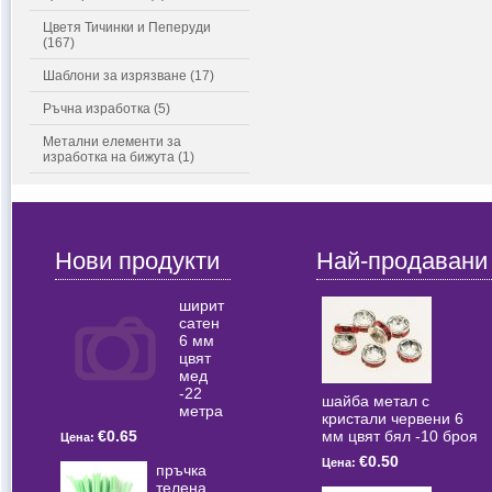
Цветя Тичинки и Пеперуди
(167)
Шаблони за изрязване (17)
Ръчна изработка (5)
Метални елементи за
изработка на бижута (1)
Нови продукти
Най-продавани
ширит
сатен
6 мм
цвят
мед
-22
шайба метал с
метра
кристали червени 6
мм цвят бял -10 броя
€0.65
Цена:
€0.50
Цена:
пръчка
телена