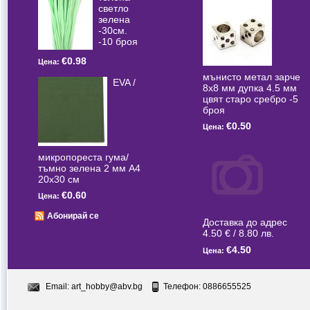
светлo
зелена
-30см.
-10 броя
€0.98
Цена:
мънисто метал зарче
EVA /
8x8 мм дупка 4.5 мм
цвят старо сребро -5
броя
€0.50
Цена:
микропореста гума/
тъмно зелена 2 мм А4
20x30 см
€0.60
Цена:
Абонирай се
Доставка до адрес
4.50 € / 8.80 лв.
€4.50
Цена:
Email:
art_hobby@abv.bg
Телефон: 0886655525