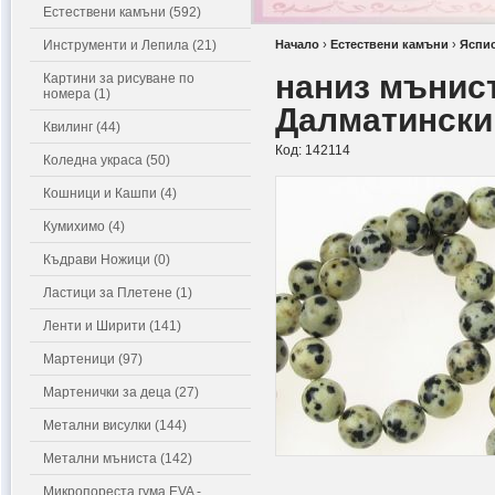
Естествени камъни (592)
Инструменти и Лепила (21)
Начало
›
Естествени камъни
›
Яспи
наниз мънис
Картини за рисуване по
номера (1)
Далматински 
Квилинг (44)
Код:
142114
Коледна украса (50)
Кошници и Кашпи (4)
Кумихимо (4)
Къдрави Ножици (0)
Ластици за Плетене (1)
Ленти и Ширити (141)
Мартеници (97)
Мартенички за деца (27)
Метални висулки (144)
Метални мъниста (142)
Микропореста гума EVA -