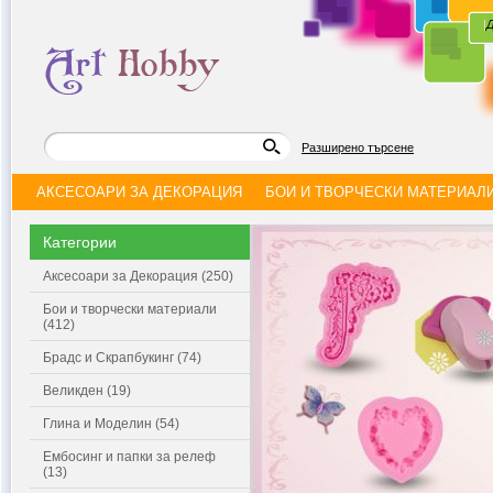
|
Д
Разширено търсене
АКСЕСОАРИ ЗА ДЕКОРАЦИЯ
БОИ И ТВОРЧЕСКИ МАТЕРИАЛ
Категории
Аксесоари за Декорация (250)
Бои и творчески материали
(412)
Брадс и Скрапбукинг (74)
Великден (19)
Глина и Моделин (54)
Ембосинг и папки за релеф
(13)