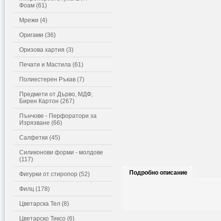
Фоам (61)
Мрежи (4)
Оригами (36)
Оризова хартия (3)
Печати и Мастила (61)
Полиестерен Ръкав (7)
Предмети от Дърво, МДФ,
Бирен Картон (267)
Пънчове - Перфоратори за
Изрязване (66)
Салфетки (45)
Силиконови форми - молдове
(117)
Подробно описание
Фигурки от стиропор (52)
Филц (178)
Цветарска Тел (8)
Цветарско Тиксо (6)