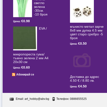
светлo
зелена
-30см.
-10 броя
€0.98
Цена:
мънисто метал зарче
EVA /
8x8 мм дупка 4.5 мм
цвят старо сребро -5
броя
€0.50
Цена:
микропореста гума/
тъмно зелена 2 мм А4
20x30 см
€0.60
Цена:
Абонирай се
Доставка до адрес
4.50 € / 8.80 лв.
€4.50
Цена:
Email:
art_hobby@abv.bg
Телефон: 0886655525