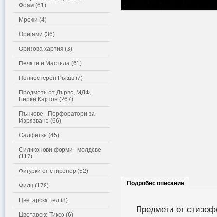
Фоам (61)
Мрежи (4)
Оригами (36)
Оризова хартия (3)
Печати и Мастила (61)
Полиестерен Ръкав (7)
Предмети от Дърво, МДФ,
Бирен Картон (267)
Пънчове - Перфоратори за
Изрязване (66)
Салфетки (45)
Силиконови форми - молдове
(117)
Фигурки от стиропор (52)
Подробно описание
Филц (178)
Цветарска Тел (8)
Предмети от стирофо
Цветарско Тиксо (6)