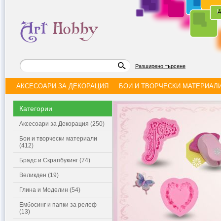
|
Д
Разширено търсене
АКСЕСОАРИ ЗА ДЕКОРАЦИЯ
БОИ И ТВОРЧЕСКИ МАТЕРИАЛ
Категории
Аксесоари за Декорация (250)
Бои и творчески материали
(412)
Брадс и Скрапбукинг (74)
Великден (19)
Глина и Моделин (54)
Ембосинг и папки за релеф
(13)