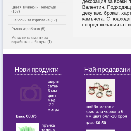
декорация за всеки 
Валентин. Подходящи
Цветя Тичинки и Пеперуди
(167)
декупаж, брокат, хар
камъчета. С подходя
Шаблони за изрязване (17)
според желанията си
Ръчна изработка (5)
Метални елементи за
изработка на бижута (1)
Нови продукти
Най-продавани
ширит
сатен
6 мм
цвят
мед
-22
шайба метал с
метра
кристали червени 6
мм цвят бял -10 броя
€0.65
Цена:
€0.50
Цена:
пръчка
телена