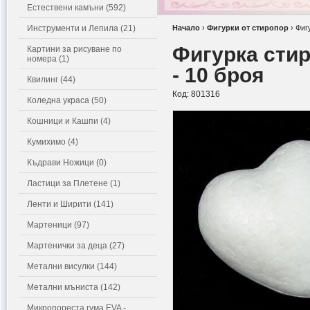
Естествени камъни (592)
Инструменти и Лепила (21)
Начало
›
Фигурки от стиропор
›
Фиг
Фигурка стир
Картини за рисуване по
номера (1)
- 10 броя
Квилинг (44)
Код:
801316
Коледна украса (50)
Кошници и Кашпи (4)
Кумихимо (4)
Къдрави Ножици (0)
Ластици за Плетене (1)
Ленти и Ширити (141)
Мартеници (97)
Мартенички за деца (27)
Метални висулки (144)
Метални мъниста (142)
Микропореста гума EVA -