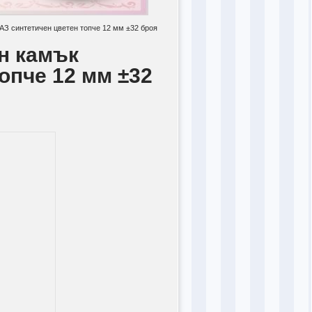
З синтетичен цветен топче 12 мм ±32 броя
н камък
опче 12 мм ±32