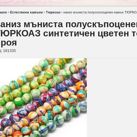
чало
›
Естествени камъни
›
Тюркоаз
›
наниз мъниста полускъпоценен камък ТЮРКОА
аниз мъниста полускъпоцене
ЮРКОАЗ синтетичен цветен т
броя
д:
181335