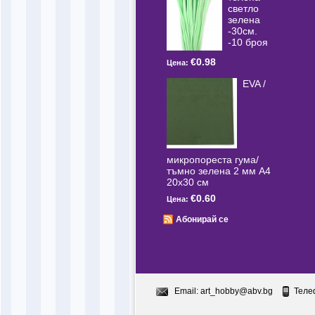
светлo
зелена
-30см.
-10 броя
€0.98
Цена:
EVA /
микропореста гума/
тъмно зелена 2 мм А4
20x30 см
€0.60
Цена:
Абонирай се
Email:
art_hobby@abv.bg
Теле