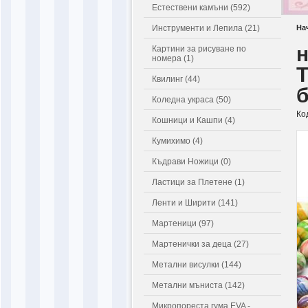
Естествени камъни (592)
Инструменти и Лепила (21)
На
н
Картини за рисуване по
номера (1)
Т
Квилинг (44)
Коледна украса (50)
Ко
Кошници и Кашпи (4)
Кумихимо (4)
Къдрави Ножици (0)
Ластици за Плетене (1)
Ленти и Ширити (141)
Мартеници (97)
Мартенички за деца (27)
Метални висулки (144)
Метални мъниста (142)
Микропореста гума EVA -