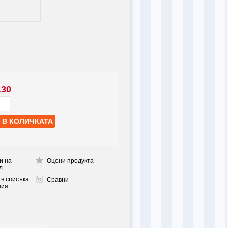
.30
и на
Оцени продукта
л
 в списъка
Сравни
ния