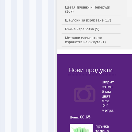
Цветя Тичинки и Пеперуди
(167)
Шаблони за изрязване (17)
Ръчна изработка (5)
Метални елементи за
изработка на бижута (1)
Нови продукти
ширит
сатен
6 мм
цвят
мед
-22
метра
€0.65
Цена:
пръчка
телена