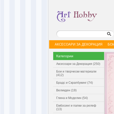
АКСЕСОАРИ ЗА ДЕКОРАЦИЯ
БО
Категории
Аксесоари за Декорация (250)
Бои и творчески материали
(412)
Брадс и Скрапбукинг (74)
Великден (19)
Глина и Моделин (54)
Ембосинг и папки за релеф
(13)