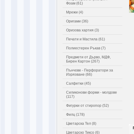
Фоам (61)
Мрежи (4)
Оригами (36)
Оризова хартия (3)
Печати и Мастила (61)
Полиестерен Ръкав (7)
Предмети от Дърво, МДФ,
Бирен Картон (267)
Пънчове - Перфоратори за
Изрязване (66)
Салфетки (45)
Силиконови форми - молдове
(117)
Фигурки от стиропор (52)
Филц (178)
Цветарска Тел (8)
Цветарско Тиксо (6)