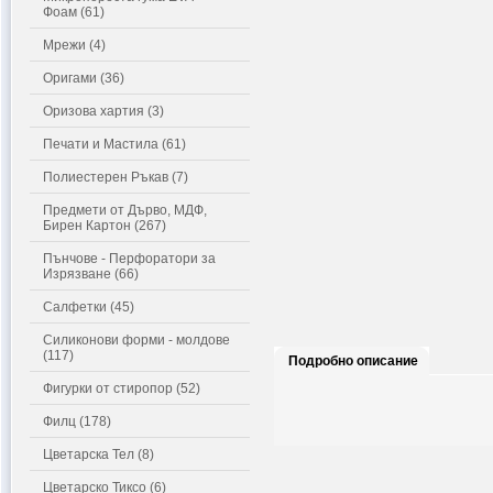
Фоам (61)
Мрежи (4)
Оригами (36)
Оризова хартия (3)
Печати и Мастила (61)
Полиестерен Ръкав (7)
Предмети от Дърво, МДФ,
Бирен Картон (267)
Пънчове - Перфоратори за
Изрязване (66)
Салфетки (45)
Силиконови форми - молдове
(117)
Подробно описание
Фигурки от стиропор (52)
Филц (178)
Цветарска Тел (8)
Цветарско Тиксо (6)