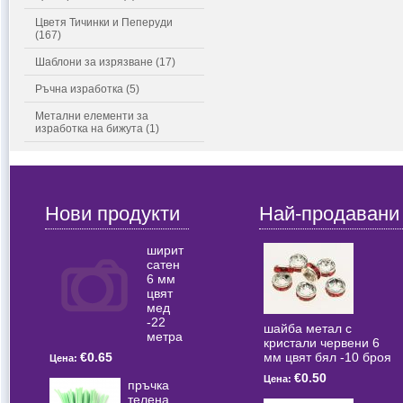
Цветя Тичинки и Пеперуди
(167)
Шаблони за изрязване (17)
Ръчна изработка (5)
Метални елементи за
изработка на бижута (1)
Нови продукти
Най-продавани
ширит
сатен
6 мм
цвят
мед
-22
шайба метал с
метра
кристали червени 6
мм цвят бял -10 броя
€0.65
Цена:
€0.50
Цена:
пръчка
телена