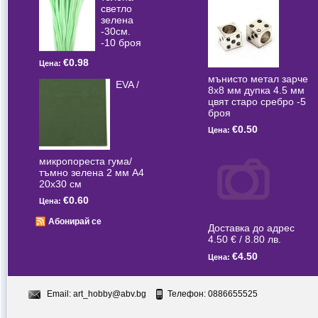
светлo
зелена
-30см.
-10 броя
€0.98
Цена:
мънисто метал зарче
EVA /
8x8 мм дупка 4.5 мм
цвят старо сребро -5
броя
€0.50
Цена:
микропореста гума/
тъмно зелена 2 мм А4
20x30 см
€0.60
Цена:
Абонирай се
Доставка до адрес
4.50 € / 8.80 лв.
€4.50
Цена:
Email:
art_hobby@abv.bg
Телефон: 0886655525