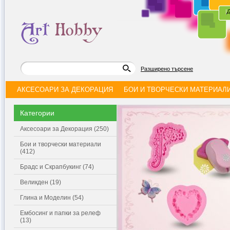
|
Д
Разширено търсене
АКСЕСОАРИ ЗА ДЕКОРАЦИЯ
БОИ И ТВОРЧЕСКИ МАТЕРИАЛ
Категории
Аксесоари за Декорация (250)
Бои и творчески материали
(412)
Брадс и Скрапбукинг (74)
Великден (19)
Глина и Моделин (54)
Ембосинг и папки за релеф
(13)