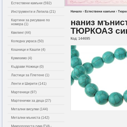
Естествени камъни (592)
Инструменти и Лепила (21)
Начало
›
Естествени камъни
›
Тюрк
наниз мънис
Картини за рисуване по
номера (1)
ТЮРКОАЗ син
Квилинг (44)
Код:
144695
Коледна украса (50)
Кошници и Кашпи (4)
Кумихимо (4)
Къдрави Ножици (0)
Ластици за Плетене (1)
Ленти и Ширити (141)
Мартеници (97)
Мартенички за деца (27)
Метални висулки (144)
Метални мъниста (142)
Микропореста гума EVA -