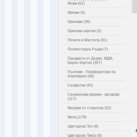
Фоам (61)
Мрежи (4)
Оригами (36)
Оризова хартия (3)
Печати и Мастила (61)
Полиестерен Ръкав (7)
Предмети от Дърво, МДФ,
Бирен Картон (267)
Пънчове - Перфоратори за
Изрязване (66)
Салфетки (45)
Силиконови форми - молдове
(117)
Фигурки от стиропор (52)
Филц (178)
Цветарска Тел (8)
Цветарско Тиксо (6)