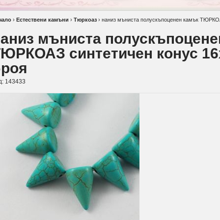
чало
›
Естествени камъни
›
Тюркоаз
›
наниз мъниста полускъпоценен камък ТЮРКОА
аниз мъниста полускъпоцене
ЮРКОАЗ синтетичен конус 16
броя
д:
143433