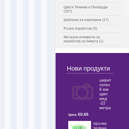
Цветя Тичинки и Пеперуди
(167)
Шаблони за изрязване (17)
Ръчна изработка (5)
Метални елементи за
изработка на бижута (1)
Нови продукти
ширит
сатен
6 мм
цвят
мед
-22
метра
€0.65
Цена:
пръчка
телена