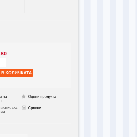
.80
и на
Оцени продукта
л
 в списъка
Сравни
ния