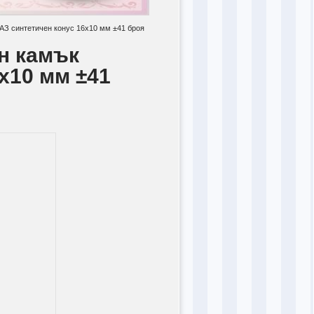
З синтетичен конус 16x10 мм ±41 броя
н камък
x10 мм ±41