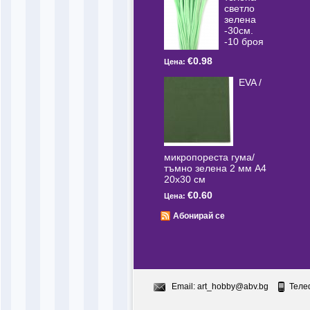
светлo
зелена
-30см.
-10 броя
€0.98
Цена:
EVA /
микропореста гума/
тъмно зелена 2 мм А4
20x30 см
€0.60
Цена:
Абонирай се
Email:
art_hobby@abv.bg
Теле