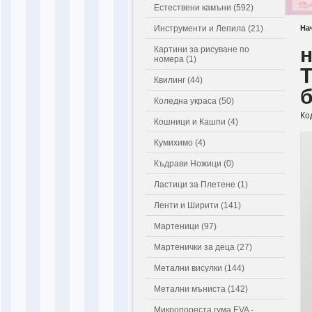
Естествени камъни (592)
Инструменти и Лепила (21)
На
н
Картини за рисуване по
номера (1)
Т
Квилинг (44)
Коледна украса (50)
Ко
Кошници и Кашпи (4)
Кумихимо (4)
Къдрави Ножици (0)
Ластици за Плетене (1)
Ленти и Ширити (141)
Мартеници (97)
Мартенички за деца (27)
Метални висулки (144)
Метални мъниста (142)
Микропореста гума EVA -