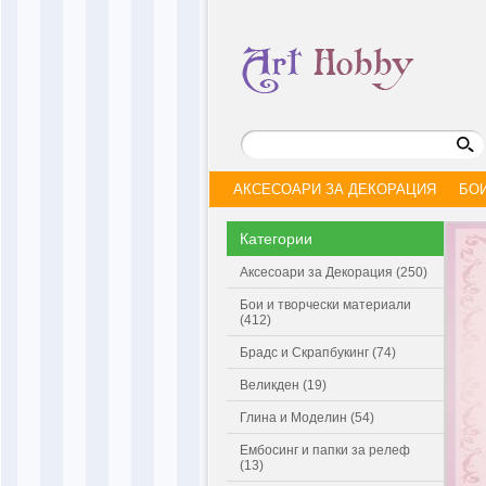
АКСЕСОАРИ ЗА ДЕКОРАЦИЯ
БО
Категории
Аксесоари за Декорация (250)
Бои и творчески материали
(412)
Брадс и Скрапбукинг (74)
Великден (19)
Глина и Моделин (54)
Ембосинг и папки за релеф
(13)