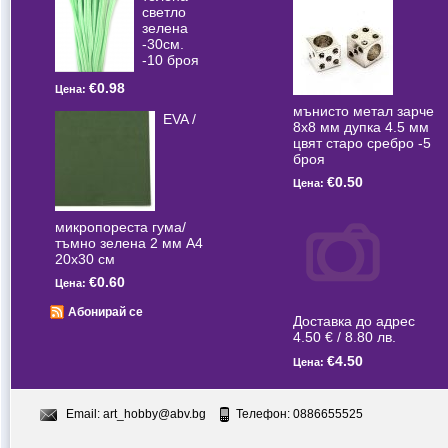
светлo
зелена
-30см.
-10 броя
€0.98
Цена:
мънисто метал зарче
EVA /
8x8 мм дупка 4.5 мм
цвят старо сребро -5
броя
€0.50
Цена:
микропореста гума/
тъмно зелена 2 мм А4
20x30 см
€0.60
Цена:
Абонирай се
Доставка до адрес
4.50 € / 8.80 лв.
€4.50
Цена:
Email:
art_hobby@abv.bg
Телефон: 0886655525