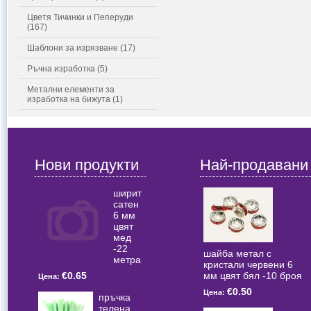
Цветя Тичинки и Пеперуди
(167)
Шаблони за изрязване (17)
Ръчна изработка (5)
Метални елементи за
изработка на бижута (1)
Нови продукти
Най-продавани
ширит
сатен
6 мм
цвят
мед
-22
шайба метал с
метра
кристали червени 6
мм цвят бял -10 броя
€0.65
Цена:
€0.50
Цена:
пръчка
телена