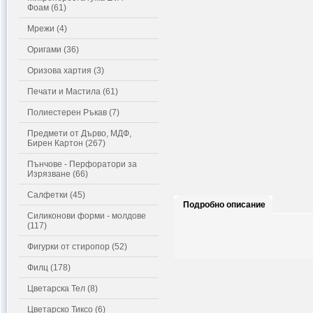
Фоам (61)
Мрежи (4)
Оригами (36)
Оризова хартия (3)
Печати и Мастила (61)
Полиестерен Ръкав (7)
Предмети от Дърво, МДФ,
Бирен Картон (267)
Пънчове - Перфоратори за
Изрязване (66)
Салфетки (45)
Подробно описание
Силиконови форми - молдове
(117)
Фигурки от стиропор (52)
Филц (178)
Цветарска Тел (8)
Цветарско Тиксо (6)