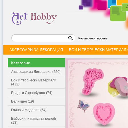
|
Д
Разширено търсене
АКСЕСОАРИ ЗА ДЕКОРАЦИЯ
БОИ И ТВОРЧЕСКИ МАТЕРИАЛ
Категории
Аксесоари за Декорация (250)
Бои и творчески материали
(412)
Брадс и Скрапбукинг (74)
Великден (19)
Глина и Моделин (54)
Ембосинг и папки за релеф
(13)