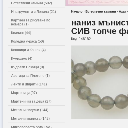
Естествени камъни (592)
Инструменти и Лепила (21)
Начало
›
Естествени камъни
›
Ахат
наниз мънис
Картини за рисуване по
номера (1)
СИВ топче ф
Квилинг (44)
Код:
146182
Коледна украса (50)
Кошници и Кашпи (4)
Кумихимо (4)
Къдрави Ножици (0)
Ластици за Плетене (1)
Ленти и Ширити (141)
Мартеници (97)
Мартенички за деца (27)
Метални висулки (144)
Метални мъниста (142)
Микропореста гума EVA -