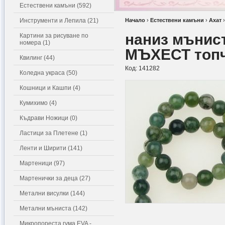
Естествени камъни (592)
Инструменти и Лепила (21)
Начало
›
Естествени камъни
›
Ахат
наниз мънис
Картини за рисуване по
номера (1)
МЪХЕСТ топч
Квилинг (44)
Код:
141282
Коледна украса (50)
Кошници и Кашпи (4)
Кумихимо (4)
Къдрави Ножици (0)
Ластици за Плетене (1)
Ленти и Ширити (141)
Мартеници (97)
Мартенички за деца (27)
Метални висулки (144)
Метални мъниста (142)
Микропореста гума EVA -