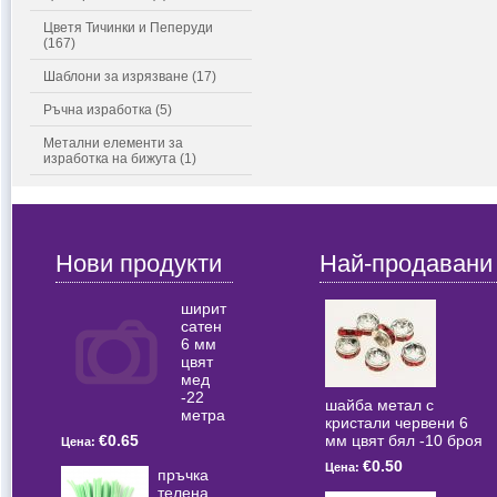
Цветя Тичинки и Пеперуди
(167)
Шаблони за изрязване (17)
Ръчна изработка (5)
Метални елементи за
изработка на бижута (1)
Нови продукти
Най-продавани
ширит
сатен
6 мм
цвят
мед
-22
шайба метал с
метра
кристали червени 6
мм цвят бял -10 броя
€0.65
Цена:
€0.50
Цена:
пръчка
телена