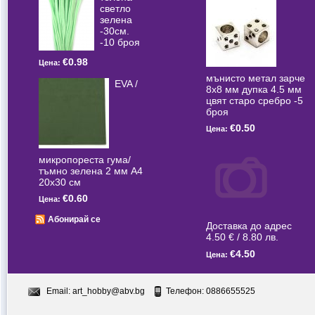
светлo
зелена
-30см.
-10 броя
€0.98
Цена:
мънисто метал зарче
EVA /
8x8 мм дупка 4.5 мм
цвят старо сребро -5
броя
€0.50
Цена:
микропореста гума/
тъмно зелена 2 мм А4
20x30 см
€0.60
Цена:
Абонирай се
Доставка до адрес
4.50 € / 8.80 лв.
€4.50
Цена:
Email:
art_hobby@abv.bg
Телефон: 0886655525