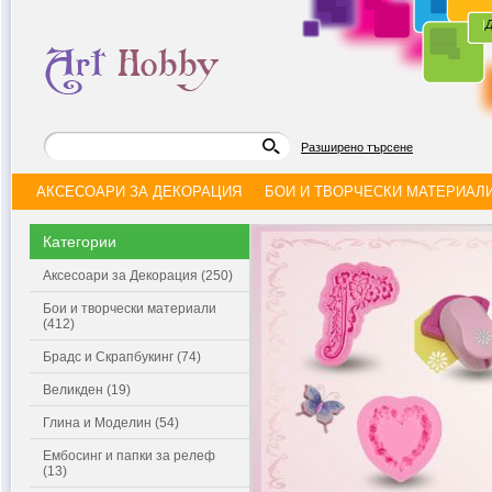
|
Д
Разширено търсене
АКСЕСОАРИ ЗА ДЕКОРАЦИЯ
БОИ И ТВОРЧЕСКИ МАТЕРИАЛ
Категории
Аксесоари за Декорация (250)
Бои и творчески материали
(412)
Брадс и Скрапбукинг (74)
Великден (19)
Глина и Моделин (54)
Ембосинг и папки за релеф
(13)