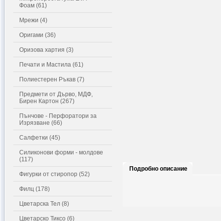
Фоам (61)
Мрежи (4)
Оригами (36)
Оризова хартия (3)
Печати и Мастила (61)
Полиестерен Ръкав (7)
Предмети от Дърво, МДФ,
Бирен Картон (267)
Пънчове - Перфоратори за
Изрязване (66)
Салфетки (45)
Силиконови форми - молдове
(117)
Подробно описание
Фигурки от стиропор (52)
Филц (178)
Цветарска Тел (8)
Цветарско Тиксо (6)