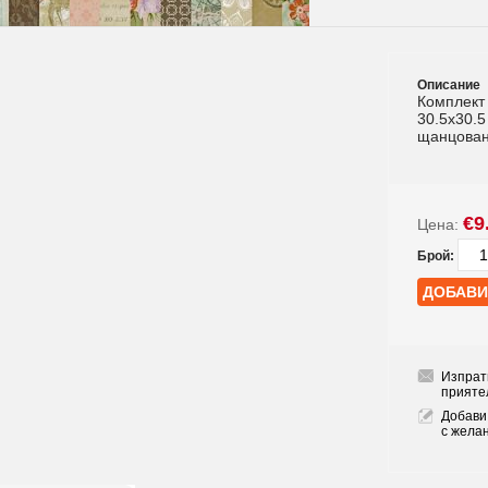
Описание
Комплект 
30.5x30.5
щанцован
€9
Цена:
Брой:
Изпрат
прияте
Добави
с жела