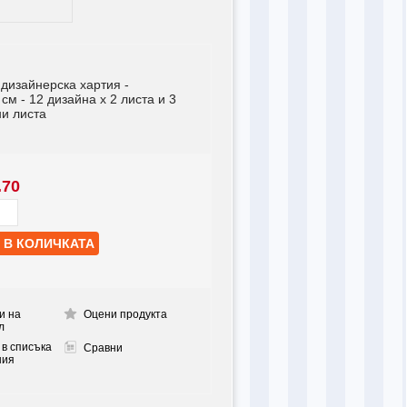
дизайнерска хартия -
 см - 12 дизайна x 2 листа и 3
и листа
.70
и на
Оцени продукта
л
 в списъка
Сравни
ния