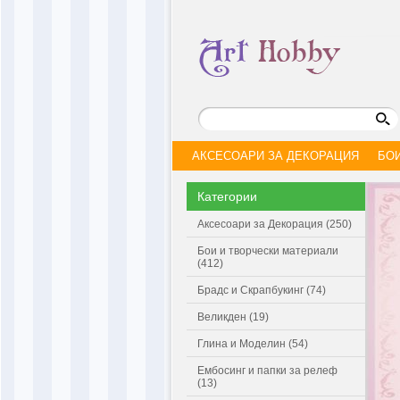
АКСЕСОАРИ ЗА ДЕКОРАЦИЯ
БО
Категории
Аксесоари за Декорация (250)
Бои и творчески материали
(412)
Брадс и Скрапбукинг (74)
Великден (19)
Глина и Моделин (54)
Ембосинг и папки за релеф
(13)