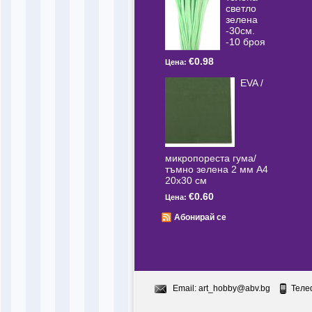
светлo
зелена
-30см.
-10 броя
€0.98
Цена:
EVA /
микропореста гума/
тъмно зелена 2 мм А4
20x30 см
€0.60
Цена:
Абонирай се
Email:
art_hobby@abv.bg
Теле