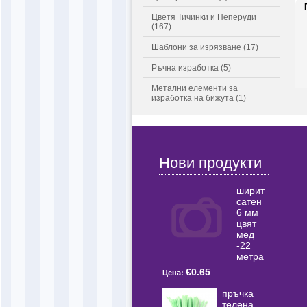
Цветя Тичинки и Пеперуди
(167)
Шаблони за изрязване (17)
Ръчна изработка (5)
Метални елементи за
изработка на бижута (1)
Нови продукти
ширит
сатен
6 мм
цвят
мед
-22
метра
€0.65
Цена:
пръчка
телена