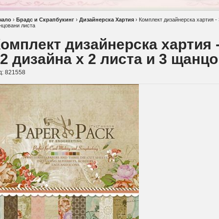
чало
›
Брадс и Скрапбукинг
›
Дизайнерска Хартия
›
Комплект дизайнерска хартия - 3
нцовани листа
омплект дизайнерска хартия - 
2 дизайна x 2 листа и 3 щанц
д:
821558