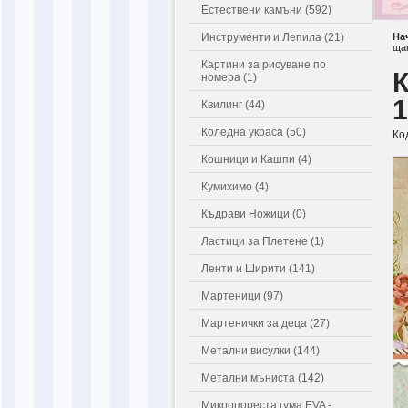
Естествени камъни (592)
Инструменти и Лепила (21)
На
ща
Картини за рисуване по
К
номера (1)
1
Квилинг (44)
Коледна украса (50)
Ко
Кошници и Кашпи (4)
Кумихимо (4)
Къдрави Ножици (0)
Ластици за Плетене (1)
Ленти и Ширити (141)
Мартеници (97)
Мартенички за деца (27)
Метални висулки (144)
Метални мъниста (142)
Микропореста гума EVA -