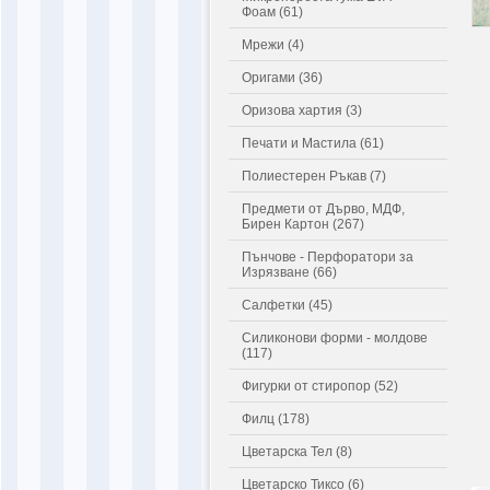
Фоам (61)
Мрежи (4)
Оригами (36)
Оризова хартия (3)
Печати и Мастила (61)
Полиестерен Ръкав (7)
Предмети от Дърво, МДФ,
Бирен Картон (267)
Пънчове - Перфоратори за
Изрязване (66)
Салфетки (45)
Силиконови форми - молдове
(117)
Фигурки от стиропор (52)
Филц (178)
Цветарска Тел (8)
Цветарско Тиксо (6)