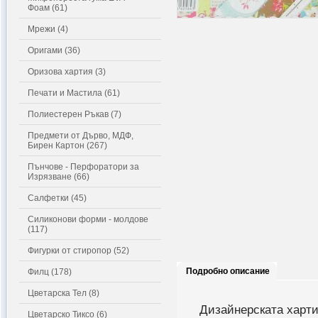
Фоам (61)
Мрежи (4)
Оригами (36)
Оризова хартия (3)
Печати и Мастила (61)
Полиестерен Ръкав (7)
Предмети от Дърво, МДФ,
Бирен Картон (267)
Пънчове - Перфоратори за
Изрязване (66)
Салфетки (45)
Силиконови форми - молдове
(117)
Фигурки от стиропор (52)
Подробно описание
Филц (178)
Цветарска Тел (8)
Дизайнерската харт
Цветарско Тиксо (6)