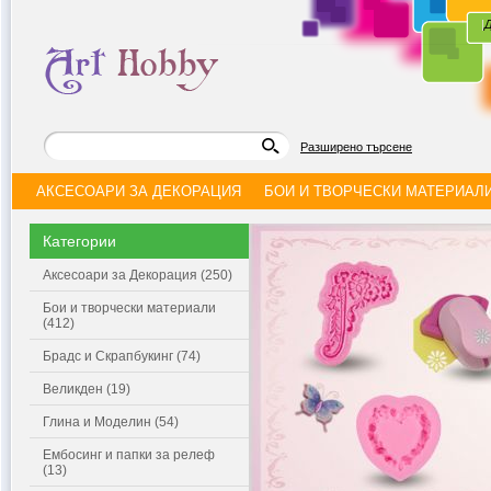
|
Д
Разширено търсене
АКСЕСОАРИ ЗА ДЕКОРАЦИЯ
БОИ И ТВОРЧЕСКИ МАТЕРИАЛ
Категории
Аксесоари за Декорация (250)
Бои и творчески материали
(412)
Брадс и Скрапбукинг (74)
Великден (19)
Глина и Моделин (54)
Ембосинг и папки за релеф
(13)