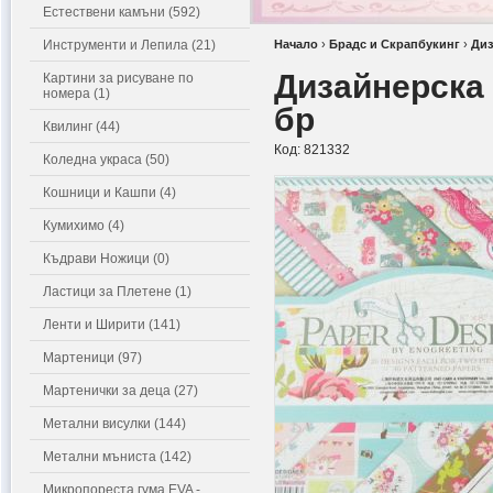
Естествени камъни (592)
Инструменти и Лепила (21)
Начало
›
Брадс и Скрапбукинг
›
Диз
Дизайнерска х
Картини за рисуване по
номера (1)
бр
Квилинг (44)
Код:
821332
Коледна украса (50)
Кошници и Кашпи (4)
Кумихимо (4)
Къдрави Ножици (0)
Ластици за Плетене (1)
Ленти и Ширити (141)
Мартеници (97)
Мартенички за деца (27)
Метални висулки (144)
Метални мъниста (142)
Микропореста гума EVA -