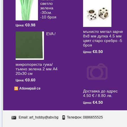
светлo
зелена
-30см.
-10 броя
€0.98
Цена:
мънисто метал зарче
EVA /
8x8 мм дупка 4.5 мм
цвят старо сребро -5
броя
€0.50
Цена:
микропореста гума/
тъмно зелена 2 мм А4
20x30 см
€0.60
Цена:
Абонирай се
Доставка до адрес
4.50 € / 8.80 лв.
€4.50
Цена:
Email:
art_hobby@abv.bg
Телефон: 0886655525