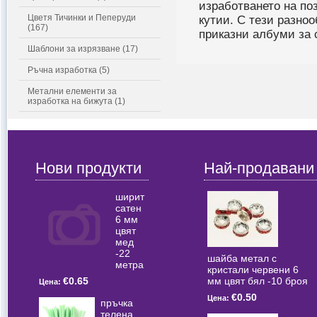
изработването на поз
Цветя Тичинки и Пеперуди
кутии. С тези разно
(167)
приказни албуми за 
Шаблони за изрязване (17)
Ръчна изработка (5)
Метални елементи за
изработка на бижута (1)
Нови продукти
Най-продавани
ширит
сатен
6 мм
цвят
мед
-22
шайба метал с
метра
кристали червени 6
мм цвят бял -10 броя
€0.65
Цена:
€0.50
Цена:
пръчка
телена